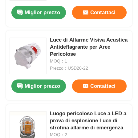
Miglior prezzo
Contattaci
Fatory Tour
Controllo di qualità
Luce di Allarme Visiva Acustica
Antideflagrante per Aree
Pericolose
Contattaci
MOQ：1
Prezzo：USD20-22
Richiedere un preventivo
Miglior prezzo
Contattaci
Illuminazione protetta contro le esplosioni
Luogo pericoloso Luce a LED a
Luce protetta contro le esplosioni dell'allarme
prova di esplosione Luce di
strofina allarme di emergenza
ventilatore antideflagrante
MOQ：2