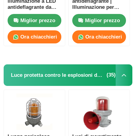
illuminazione a LED
antideflagrante |
antideflagrante da
Illuminazione per
250W 400W 1000W
aree pericolose delle
per lampada a ioduri
zone 1 e 2
Miglior prezzo
Miglior prezzo
metallici
Ora chiacchieri
Ora chiacchieri
(35)
Luce protetta contro le esplosioni dell'allarme