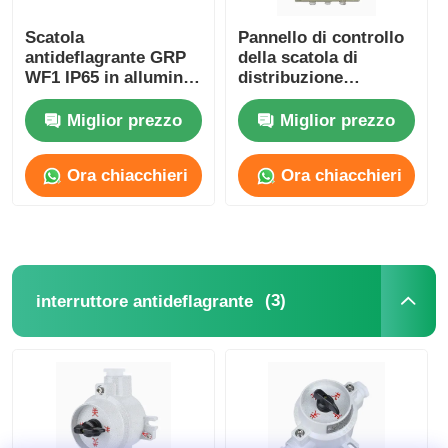
Scatola
Pannello di controllo
antideflagrante GRP
della scatola di
WF1 IP65 in alluminio
distribuzione
pressofuso
antideflagrante IP65
resistente alla
Miglior prezzo
Miglior prezzo
corrosione
Ora chiacchieri
Ora chiacchieri
(3)
interruttore antideflagrante