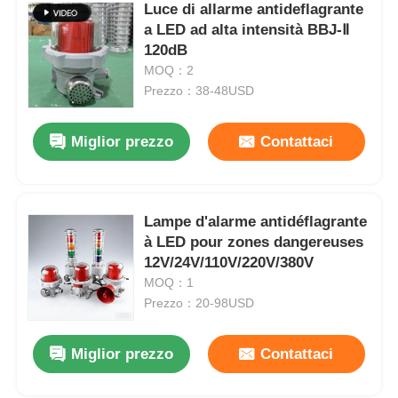
Luce di allarme antideflagrante
a LED ad alta intensità BBJ-Ⅱ
120dB
MOQ：2
Prezzo：38-48USD
Miglior prezzo
Contattaci
Lampe d'alarme antidéflagrante
à LED pour zones dangereuses
12V/24V/110V/220V/380V
MOQ：1
Prezzo：20-98USD
Miglior prezzo
Contattaci