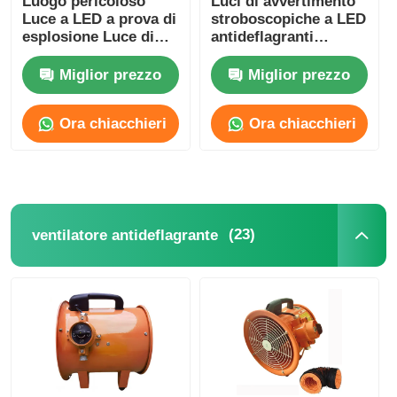
Luogo pericoloso
Luci di avvertimento
Luce a LED a prova di
stroboscopiche a LED
esplosione Luce di
antideflagranti
strofina allarme di
Illuminazione di
emergenza
allarme
Miglior prezzo
Miglior prezzo
Ora chiacchieri
Ora chiacchieri
(23)
ventilatore antideflagrante