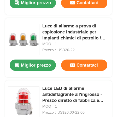
Miglior prezzo
Contattaci
Luce di allarme a prova di
esplosione industriale per
impianti chimici di petrolio /
gas
MOQ：1
Prezzo：USD20-22
Miglior prezzo
Contattaci
Casa
Luce LED di allarme
antideflagrante all'ingrosso -
Prodotti
Prezzo diretto di fabbrica e
servizio OEM
MOQ：1
Prezzo：US$20.00-22.00
Chi siamo