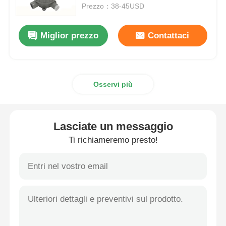
Prezzo：38-45USD
Casella a prova di esplosione
Miglior prezzo
Contattaci
interruttore antideflagrante
Osservi più
Glandole di cavi a prova di esplosione
spina ed incavo protetti contro le esplosioni
Lasciate un messaggio
Ti richiameremo presto!