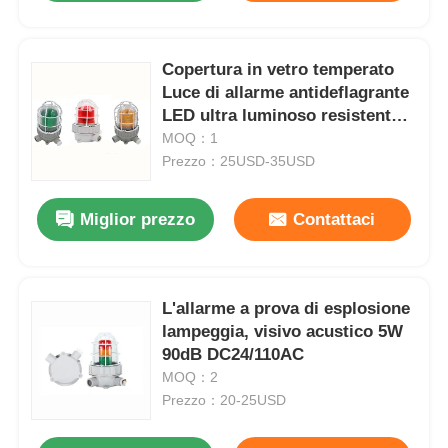
Copertura in vetro temperato
Luce di allarme antideflagrante
LED ultra luminoso resistente
alla corrosione
MOQ：1
Prezzo：25USD-35USD
Miglior prezzo
Contattaci
L'allarme a prova di esplosione
lampeggia, visivo acustico 5W
90dB DC24/110AC
MOQ：2
Prezzo：20-25USD