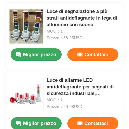
Luce di segnalazione a più
strati antideflagrante in lega di
alluminio con suono
MOQ：1
Prezzo：88-95USD
Miglior prezzo
Contattaci
Luce di allarme LED
antideflagrante per segnali di
sicurezza industriale,
certificata ATEX,
MOQ：1
AC220V/DC24V
Prezzo：20-98USD
Miglior prezzo
Contattaci