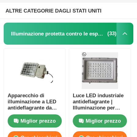
ALTRE CATEGORIE DAGLI STATI UNITI
(33)
Illuminazione protetta contro le esplosioni
Apparecchio di
Luce LED industriale
illuminazione a LED
antideflagrante |
antideflagrante da
Illuminazione per
250W 400W 1000W
aree pericolose delle
per lampada a ioduri
zone 1 e 2
Miglior prezzo
Miglior prezzo
metallici