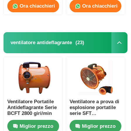
Ora chiacchieri
Ora chiacchieri
Fatory Tour
Controllo di qualità
(23)
ventilatore antideflagrante
Contattaci
Richiedere un preventivo
Illuminazione protetta contro le esplosioni
Ventilatore Portatile
Ventilatore a prova di
Antideflagrante Serie
esplosione portatile
Luce protetta contro le esplosioni dell'allarme
BCFT 2800 giri/min
serie SFT
personalizzato 1500-
10000m3/H
Miglior prezzo
Miglior prezzo
ventilatore antideflagrante