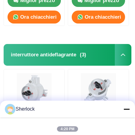
Miglior prezzo
Miglior prezzo
corrosione
Ora chiacchieri
Ora chiacchieri
(3)
interruttore antideflagrante
Sherlock
Interruttore rotativo
Scatola Interruttore
antideflagrante in
Antideflagrante per
alluminio pressofuso
Controllo
4:20 PM
antipolvere 220V 380V
Illuminazione