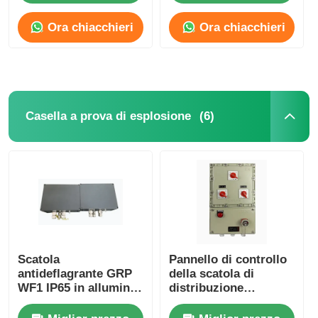
Ora chiacchieri
Ora chiacchieri
Casella a prova di esplosione
interruttore antideflagrante
(6)
Casella a prova di esplosione
Glandole di cavi a prova di esplosione
spina ed incavo protetti contro le esplosioni
Scatola
Pannello di controllo
antideflagrante GRP
della scatola di
WF1 IP65 in alluminio
distribuzione
pressofuso
antideflagrante IP65
resistente alla