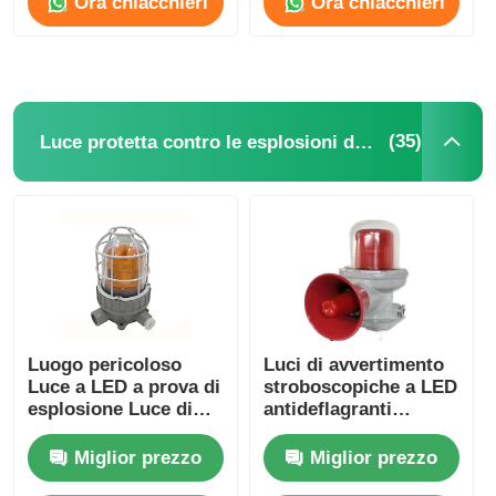
Ora chiacchieri
Ora chiacchieri
(35)
Luce protetta contro le esplosioni dell'allarme
Casa
Luogo pericoloso
Luci di avvertimento
Luce a LED a prova di
stroboscopiche a LED
esplosione Luce di
antideflagranti
Prodotti
strofina allarme di
Illuminazione di
emergenza
allarme
Miglior prezzo
Miglior prezzo
Chi siamo