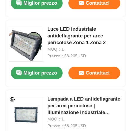
Miglior prezzo
Contattaci
Luce LED industriale
antideflagrante per aree
pericolose Zona 1 Zona 2
MOQ：1
Prezzo：68-205USD
Miglior prezzo
Contattaci
Casa
Lampada a LED antideflagrante
per aree pericolose |
Prodotti
Illuminazione industriale
certificata ATEX
MOQ：1
Prezzo：68-205USD
Chi siamo