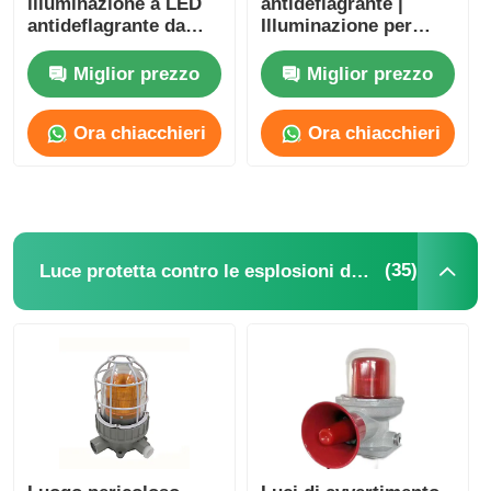
illuminazione a LED
antideflagrante |
antideflagrante da
Illuminazione per
250W 400W 1000W
aree pericolose delle
per lampada a ioduri
zone 1 e 2
Miglior prezzo
Miglior prezzo
metallici
Ora chiacchieri
Ora chiacchieri
(35)
Luce protetta contro le esplosioni dell'allarme