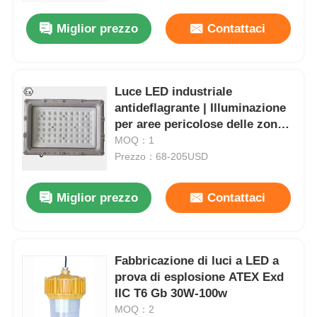
Miglior prezzo
Contattaci
Fatory Tour
Controllo di qualità
Luce LED industriale
antideflagrante | Illuminazione
per aree pericolose delle zone 1
Contattaci
e 2
MOQ：1
Prezzo：68-205USD
Richiedere un preventivo
Miglior prezzo
Contattaci
Illuminazione protetta contro le esplosioni
Fabbricazione di luci a LED a
Luce protetta contro le esplosioni dell'allarme
prova di esplosione ATEX Exd
IIC T6 Gb 30W-100w
ventilatore antideflagrante
MOQ：2