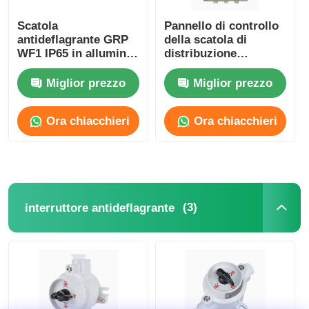
Scatola
Pannello di controllo
antideflagrante GRP
della scatola di
WF1 IP65 in alluminio
distribuzione
pressofuso
antideflagrante IP65
resistente alla
Miglior prezzo
Miglior prezzo
corrosione
Ora chiacchieri
Ora chiacchieri
(3)
interruttore antideflagrante