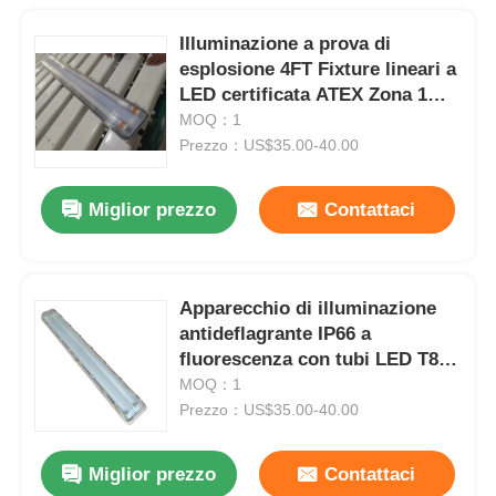
Illuminazione a prova di
esplosione 4FT Fixture lineari a
LED certificata ATEX Zona 1
con copertura PC
MOQ：1
Prezzo：US$35.00-40.00
Miglior prezzo
Contattaci
Apparecchio di illuminazione
antideflagrante IP66 a
fluorescenza con tubi LED T8
ad alta resa
MOQ：1
Prezzo：US$35.00-40.00
Miglior prezzo
Contattaci