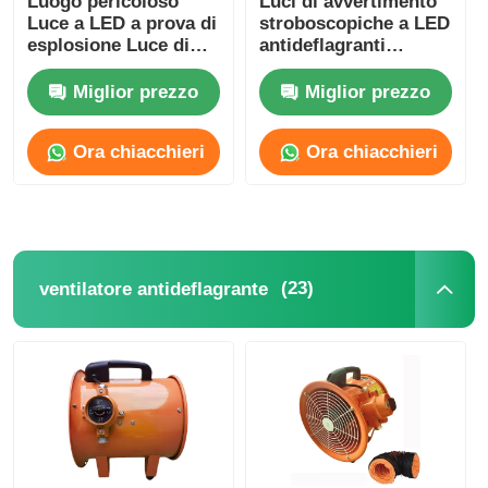
Luogo pericoloso
Luci di avvertimento
Luce a LED a prova di
stroboscopiche a LED
esplosione Luce di
antideflagranti
strofina allarme di
Illuminazione di
emergenza
allarme
Miglior prezzo
Miglior prezzo
Ora chiacchieri
Ora chiacchieri
(23)
ventilatore antideflagrante