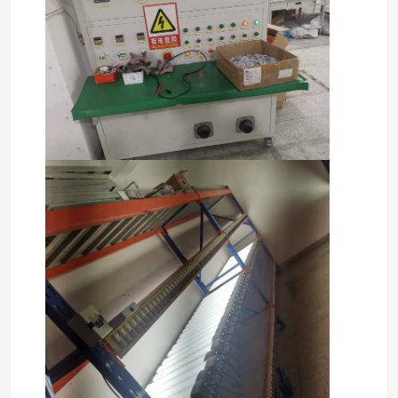
Fatory Tour
Controllo di qualità
Contattaci
Richiedere un preventivo
Illuminazione protetta contro le esplosioni
Luce protetta contro le esplosioni dell'allarme
ventilatore antideflagrante