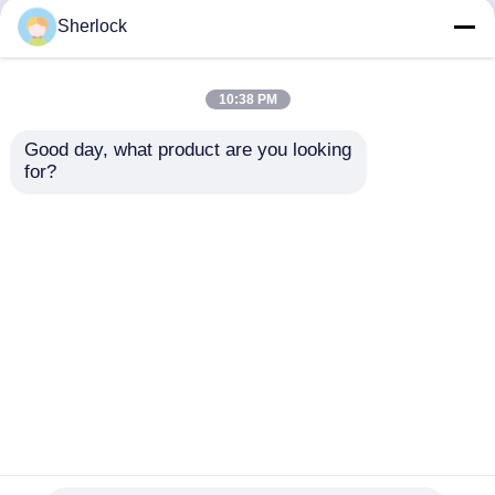
Sherlock
10:38 PM
Good day, what product are you looking 
for?
Casa
Circa noi
Contattaci
Desktop Site
Mappa del sito
Politica sulla privacy
Qualità
Illuminazione protetta contro le esplosioni
Fabbrica cinese.Copyright © 2026 Ningbo
VivaTrade Technology Co., Ltd.. All Rights
Reserved.