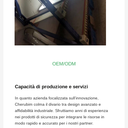
Casella a prova di esplosione
interruttore antideflagrante
Glandole di cavi a prova di esplosione
OEM/ODM
spina ed incavo protetti contro le esplosioni
Capacità di produzione e servizi
In quanto azienda focalizzata sull’innovazione,
Cherubim colma il divario tra design avanzato e
affidabilità industriale. Sfruttiamo anni di esperienza
nei prodotti di sicurezza per integrare le risorse in
modo rapido e accurato per i nostri partner.