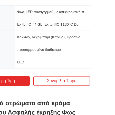
Φως LED συναγερμού με αντιεκρηκτική προστασία
Ex tb IIC T4 Gb; Ex tb IIIC T130°C Db
Κόκκινο, Κεχριμπάρι (Κίτρινο), Πράσινο, Μπλε (Προσαρμοσμένο διαθέσιμο)
προσαρμοσμένο διαθέσιμο
LED
ερη Τιμή
Συνομιλία Τώρα
ά στρώματα από κράμα
ίου Ασφαλής έκρηξης Φως