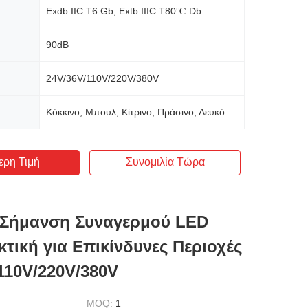
Exdb IIC T6 Gb; Extb IIIC T80℃ Db
90dB
24V/36V/110V/220V/380V
Κόκκινο, Μπουλ, Κίτρινο, Πράσινο, Λευκό
ερη Τιμή
Συνομιλία Τώρα
 Σήμανση Συναγερμού LED
κτική για Επικίνδυνες Περιοχές
110V/220V/380V
MOQ:
1