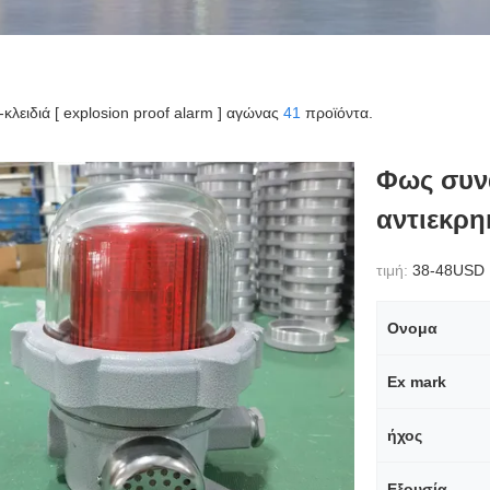
ς-κλειδιά [ explosion proof alarm ] αγώνας
41
προϊόντα.
Φως συν
αντιεκρη
τιμή:
38-48USD
Ονομα
Ex mark
ήχος
Εξουσία