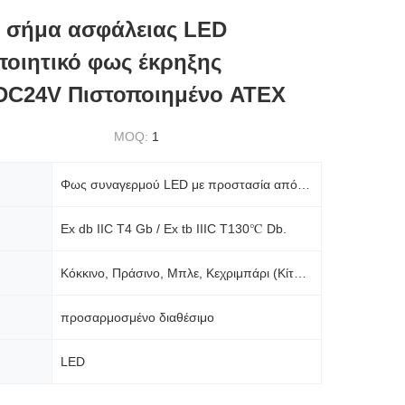
ό σήμα ασφάλειας LED
οιητικό φως έκρηξης
DC24V Πιστοποιημένο ATEX
MOQ:
1
Φως συναγερμού LED με προστασία από έκρηξη, στροβοσκόπιο προειδοποίησης υψηλής έντασης, AC220V/DC24V
Ex db IIC T4 Gb / Ex tb IIIC T130℃ Db.
Κόκκινο, Πράσινο, Μπλε, Κεχριμπάρι (Κίτρινο)
προσαρμοσμένο διαθέσιμο
LED