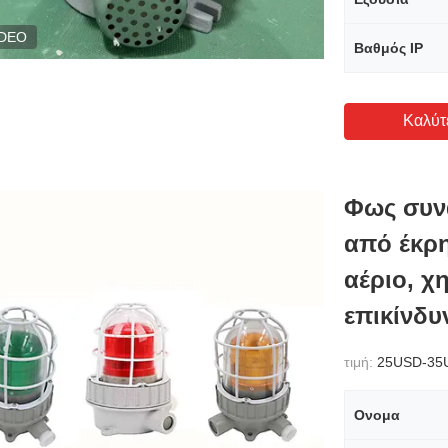
IDEO
Βαθμός IP
Καλύτ
Φως συν
από έκρη
αέριο, χ
επικίνδυ
τιμή:
25USD-35
Ονομα