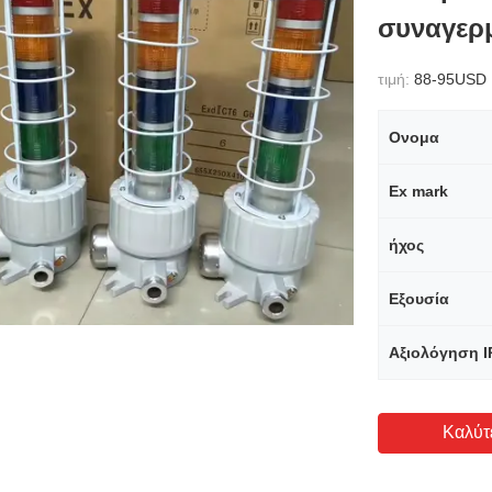
συναγερ
τιμή:
88-95USD
Ονομα
Ex mark
ήχος
Εξουσία
Αξιολόγηση I
Καλύτ