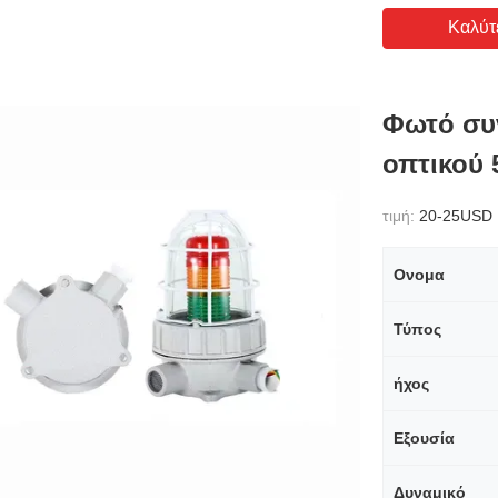
Καλύτ
Φωτό συ
οπτικού
τιμή:
20-25USD
Ονομα
Τύπος
ήχος
Εξουσία
Δυναμικό