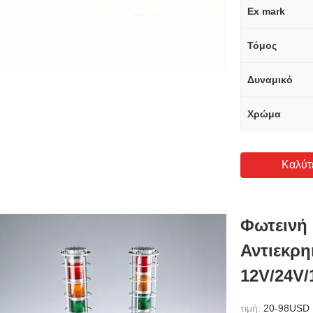
Ex mark
Τόμος
Δυναμικό
Χρώμα
Καλύτ
Φωτεινή
Αντιεκρη
12V/24V/
τιμή:
20-98USD