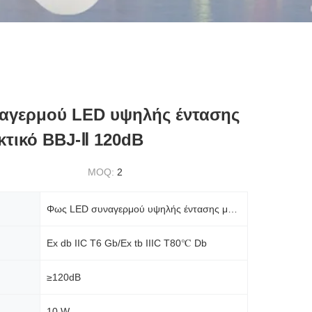
αγερμού LED υψηλής έντασης
κτικό BBJ-Ⅱ 120dB
MOQ:
2
Φως LED συναγερμού υψηλής έντασης με προστασία από έκρηξη 120dB BBJ-Ⅱ
Ex db IIC T6 Gb/Ex tb IIIC T80℃ Db
≥120dB
10 W