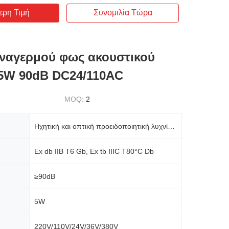
ερη Τιμή
Συνομιλία Τώρα
ναγερμού φως ακουστικού
 5W 90dB DC24/110AC
MOQ:
2
Ηχητική και οπτική προειδοποιητική λυχνία συναγερμού πολλαπλών επιπέδων με προστασία από έκρηξη που
Ex db IIB T6 Gb, Ex tb IIIC T80°C Db
≥90dB
5W
220V/110V/24V/36V/380V