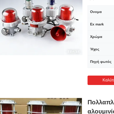
Ονομα
Ex mark
Χρώμα
Ήχος
Πηγή φωτός
Καλύτ
Πολλαπλ
αλουμιν