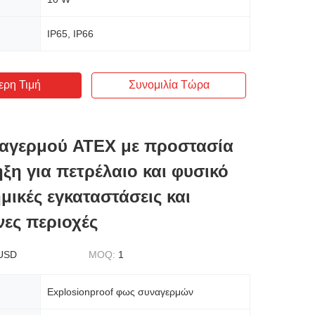
IP65, IP66
ερη Τιμή
Συνομιλία Τώρα
αγερμού ATEX με προστασία
ξη για πετρέλαιο και φυσικό
ημικές εγκαταστάσεις και
νες περιοχές
USD
MOQ:
1
Explosionproof φως συναγερμών