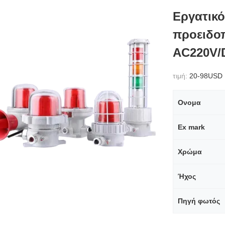
Εργατικ
προειδοπ
AC220V/
τιμή:
20-98USD
Ονομα
Ex mark
Χρώμα
Ήχος
Πηγή φωτός