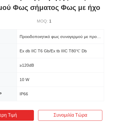
μού Φως σήματος Φως με ήχο
MOQ:
1
Προειδοποιητικό φως συναγερμού με προστασία από έκρηξη πολλαπλών επιπέδων Ηχητικό σήμα
Ex db IIC T6 Gb/Ex tb IIIC T80℃ Db
≥120dB
10 W
P
IP66
ερη Τιμή
Συνομιλία Τώρα