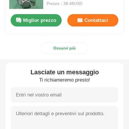
Prezzo：38-48USD
Casella a prova di esplosione
Miglior prezzo
Contattaci
interruttore antideflagrante
Osservi più
Glandole di cavi a prova di esplosione
spina ed incavo protetti contro le esplosioni
Lasciate un messaggio
Ti richiameremo presto!