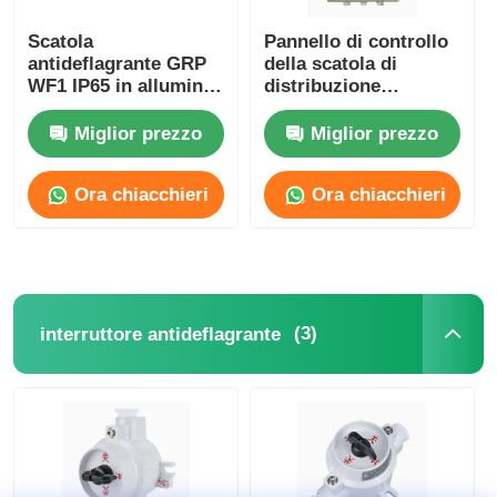
Scatola
Pannello di controllo
antideflagrante GRP
della scatola di
WF1 IP65 in alluminio
distribuzione
pressofuso
antideflagrante IP65
resistente alla
Miglior prezzo
Miglior prezzo
corrosione
Ora chiacchieri
Ora chiacchieri
(3)
interruttore antideflagrante