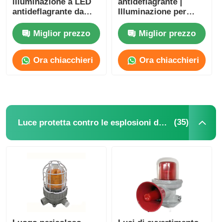
illuminazione a LED
antideflagrante |
antideflagrante da
Illuminazione per
250W 400W 1000W
aree pericolose delle
per lampada a ioduri
zone 1 e 2
Miglior prezzo
Miglior prezzo
metallici
Ora chiacchieri
Ora chiacchieri
(35)
Luce protetta contro le esplosioni dell'allarme