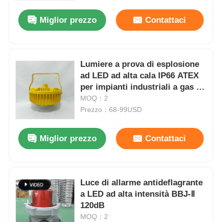
Miglior prezzo
Contattaci
Fatory Tour
Controllo di qualità
Lumiere a prova di esplosione
ad LED ad alta cala IP66 ATEX
per impianti industriali a gas e
Contattaci
petrolio
MOQ：2
Prezzo：68-99USD
Richiedere un preventivo
Miglior prezzo
Contattaci
Illuminazione protetta contro le esplosioni
Luce di allarme antideflagrante
Luce protetta contro le esplosioni dell'allarme
a LED ad alta intensità BBJ-Ⅱ
120dB
ventilatore antideflagrante
MOQ：2