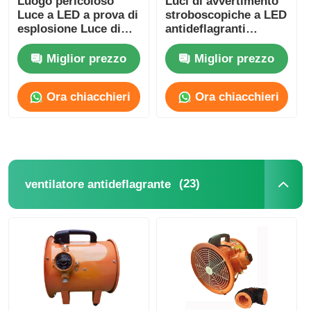
Luogo pericoloso
Luci di avvertimento
Luce a LED a prova di
stroboscopiche a LED
esplosione Luce di
antideflagranti
strofina allarme di
Illuminazione di
emergenza
allarme
Miglior prezzo
Miglior prezzo
Ora chiacchieri
Ora chiacchieri
(23)
ventilatore antideflagrante