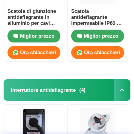
Scatola di giunzione
Scatola
antideflagrante in
antideflagrante
alluminio per cavi
impermeabile IP66 Ex
impermeabile ATEX
D IIC T6 Gb / Ex T IIIC
IP65 G1/2 G3/4
T80°C Db per aree
Miglior prezzo
Miglior prezzo
pericolose
Ora chiacchieri
Ora chiacchieri
(4)
interruttore antideflagrante