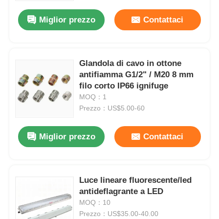
Miglior prezzo
Contattaci
Fatory Tour
Controllo di qualità
Glandola di cavo in ottone
antifiamma G1/2" / M20 8 mm
filo corto IP66 ignifuge
Contattaci
MOQ：1
Prezzo：US$5.00-60
Richiedere un preventivo
Miglior prezzo
Contattaci
Illuminazione protetta contro le esplosioni
Luce lineare fluorescente/led
Luce protetta contro le esplosioni dell'allarme
antideflagrante a LED
MOQ：10
ventilatore antideflagrante
Prezzo：US$35.00-40.00