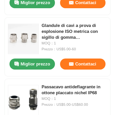
Miglior prezzo
Contattaci
Glandule di cavi a prova di
esplosione ISO metrica con
sigillo di gomma
intrinsecamente sicure
MOQ：1
Prezzo：US$5.00-60
Miglior prezzo
Contattaci
Casa
Passacavo antideflagrante in
ottone placcato nichel IP68
Prodotti
MOQ：1
Prezzo：US$5.00-US$60.00
Chi siamo