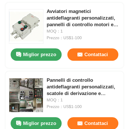
Avviatori magnetici
antideflagranti personalizzati,
pannelli di controllo motori e
quadri di controllo pompe
MOQ：1
idrauliche
Prezzo：US$1-100
Miglior prezzo
Contattaci
Pannelli di controllo
antideflagranti personalizzati,
scatole di derivazione e
custodie elettriche
MOQ：1
Prezzo：US$1-100
Miglior prezzo
Contattaci