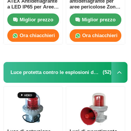
ATEX Antideflagrante
antideflagrante per
a LED IP65 per Aree
aree pericolose Zona
Industriali Pericolose
1 Zona 2
Miglior prezzo
Miglior prezzo
Ora chiacchieri
Ora chiacchieri
(52)
Luce protetta contro le esplosioni dell'allarme