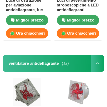
Luce di ostruzione
Luci di avvertimento
per aviazione
stroboscopiche a LED
antideflagrante, luce
antideflagranti
di avvertimento per
Illuminazione di
aeromobili, luce
allarme
Miglior prezzo
Miglior prezzo
solare antideflagrante
per torri
Ora chiacchieri
Ora chiacchieri
(32)
ventilatore antideflagrante