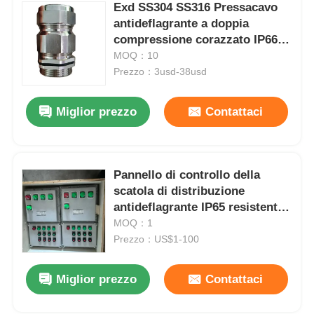
Exd SS304 SS316 Pressacavo
antideflagrante a doppia
compressione corazzato IP66
impermeabile
MOQ：10
Prezzo：3usd-38usd
Miglior prezzo
Contattaci
Pannello di controllo della
scatola di distribuzione
antideflagrante IP65 resistente
alla corrosione
MOQ：1
Prezzo：US$1-100
Miglior prezzo
Contattaci