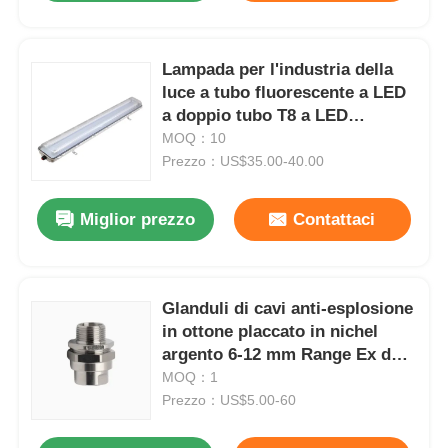
Lampada per l'industria della
luce a tubo fluorescente a LED
a doppio tubo T8 a LED
antideflagrante
MOQ：10
Prezzo：US$35.00-40.00
Miglior prezzo
Contattaci
Glanduli di cavi anti-esplosione
in ottone placcato in nichel
argento 6-12 mm Range Ex db
IIC T6 Gb IP66
MOQ：1
Prezzo：US$5.00-60