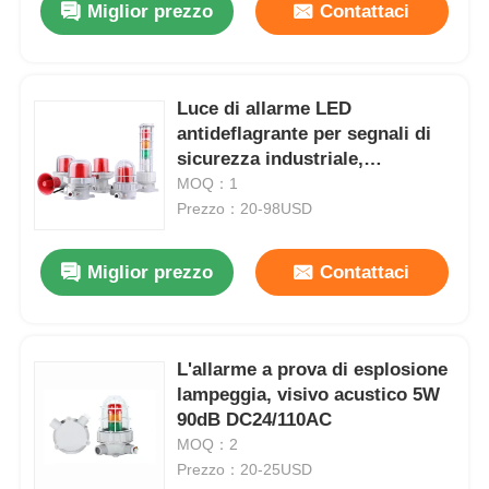
Miglior prezzo
Contattaci
Luce di allarme LED
antideflagrante per segnali di
sicurezza industriale,
certificata ATEX,
MOQ：1
AC220V/DC24V
Prezzo：20-98USD
Miglior prezzo
Contattaci
Casa
L'allarme a prova di esplosione
lampeggia, visivo acustico 5W
Prodotti
90dB DC24/110AC
MOQ：2
Prezzo：20-25USD
Chi siamo