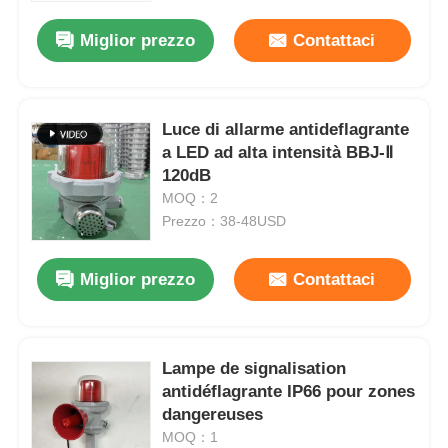
Miglior prezzo
Contattaci
Fatory Tour
Controllo di qualità
Luce di allarme antideflagrante
a LED ad alta intensità BBJ-Ⅱ
120dB
Contattaci
MOQ：2
Prezzo：38-48USD
Richiedere un preventivo
Miglior prezzo
Contattaci
Illuminazione protetta contro le esplosioni
Lampe de signalisation
Luce protetta contro le esplosioni dell'allarme
antidéflagrante IP66 pour zones
dangereuses
ventilatore antideflagrante
MOQ：1