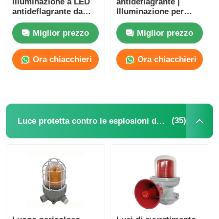
illuminazione a LED
antideflagrante |
antideflagrante da
Illuminazione per
250W 400W 1000W
aree pericolose delle
per lampada a ioduri
zone 1 e 2
Miglior prezzo
Miglior prezzo
metallici
Ora chiacchieri
Ora chiacchieri
(35)
Luce protetta contro le esplosioni dell'allarme