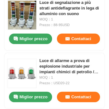
Luce di segnalazione a più
strati antideflagrante in lega di
alluminio con suono
MOQ：1
Prezzo：88-95USD
Miglior prezzo
Contattaci
Luce di allarme a prova di
esplosione industriale per
impianti chimici di petrolio /
gas
MOQ：1
Prezzo：USD20-22
Miglior prezzo
Contattaci