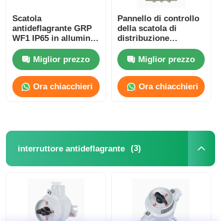
Scatola
Pannello di controllo
antideflagrante GRP
della scatola di
WF1 IP65 in alluminio
distribuzione
pressofuso
antideflagrante IP65
resistente alla
Miglior prezzo
Miglior prezzo
corrosione
Ora chiacchieri
Ora chiacchieri
(3)
interruttore antideflagrante