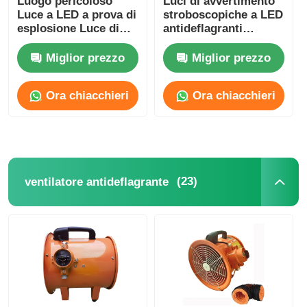
Luogo pericoloso
Luci di avvertimento
Luce a LED a prova di
stroboscopiche a LED
esplosione Luce di
antideflagranti
strofina allarme di
Illuminazione di
emergenza
allarme
Miglior prezzo
Miglior prezzo
Ora chiacchieri
Ora chiacchieri
(23)
ventilatore antideflagrante