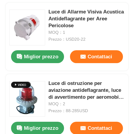
Luce di Allarme Visiva Acustica
Antideflagrante per Aree
Pericolose
MOQ：1
Prezzo：USD20-22
Miglior prezzo
Contattaci
Luce di ostruzione per
aviazione antideflagrante, luce
di avvertimento per aeromobili,
luce solare antideflagrante per
MOQ：2
torri
Prezzo：88-285USD
Miglior prezzo
Contattaci