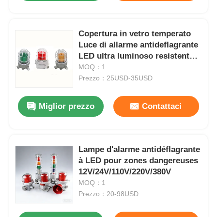
Copertura in vetro temperato
Luce di allarme antideflagrante
LED ultra luminoso resistente
alla corrosione
MOQ：1
Prezzo：25USD-35USD
Miglior prezzo
Contattaci
Lampe d'alarme antidéflagrante
à LED pour zones dangereuses
12V/24V/110V/220V/380V
MOQ：1
Prezzo：20-98USD