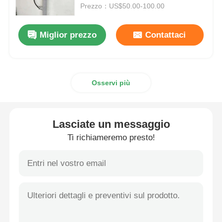
Prezzo：US$50.00-100.00
Casella a prova di esplosione
Miglior prezzo
Contattaci
interruttore antideflagrante
Osservi più
Glandole di cavi a prova di esplosione
spina ed incavo protetti contro le esplosioni
Lasciate un messaggio
Ti richiameremo presto!