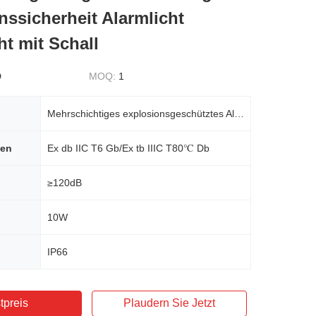
nssicherheit Alarmlicht
ht mit Schall
D
MOQ:
1
Mehrschichtiges explosionsgeschütztes Alarm-Warnlicht-Tonsignallicht
hen
Ex db IIC T6 Gb/Ex tb IIIC T80℃ Db
≥120dB
10W
IP66
tpreis
Plaudern Sie Jetzt