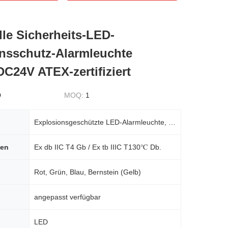
lle Sicherheits-LED-
nsschutz-Alarmleuchte
C24V ATEX-zertifiziert
D
MOQ:
1
Explosionsgeschützte LED-Alarmleuchte, hochintensiver Warnblitz, AC220V/DC24V, industrielles Sicherh
hen
Ex db IIC T4 Gb / Ex tb IIIC T130℃ Db.
Rot, Grün, Blau, Bernstein (Gelb)
angepasst verfügbar
LED