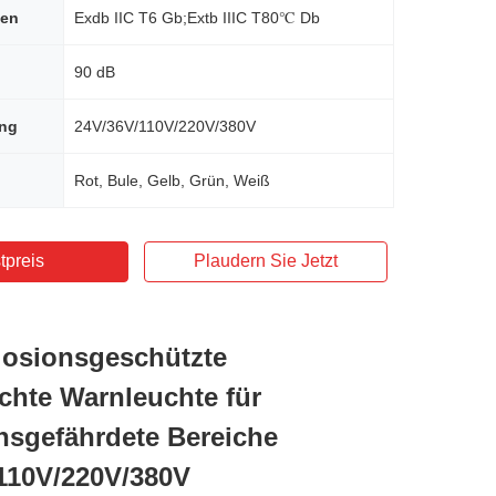
hen
Exdb IIC T6 Gb;Extb IIIC T80℃ Db
90 dB
ng
24V/36V/110V/220V/380V
Rot, Bule, Gelb, Grün, Weiß
tpreis
Plaudern Sie Jetzt
osionsgeschützte
chte Warnleuchte für
nsgefährdete Bereiche
110V/220V/380V