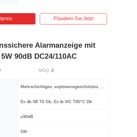
tpreis
Plaudern Sie Jetzt
nssichere Alarmanzeige mit
ht 5W 90dB DC24/110AC
D
MOQ:
2
Mehrschichtiges, explosionsgeschütztes, blinkendes, akustisches und visuelles Alarmlicht
Ex db IIB T6 Gb, Ex tb IIIC T80°C Db
≥90dB
5W