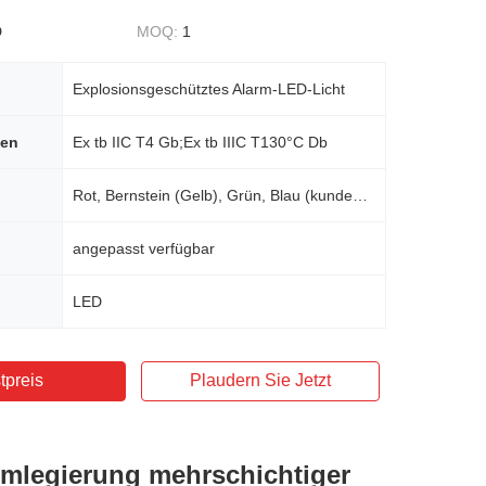
D
MOQ:
1
Explosionsgeschütztes Alarm-LED-Licht
hen
Ex tb IIC T4 Gb;Ex tb IIIC T130°C Db
Rot, Bernstein (Gelb), Grün, Blau (kundenspezifisch erhältlich)
angepasst verfügbar
LED
tpreis
Plaudern Sie Jetzt
mlegierung mehrschichtiger