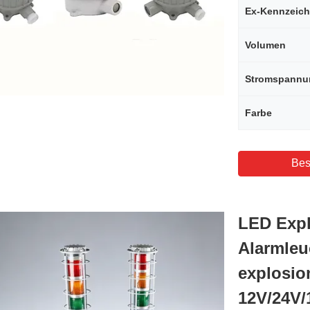
Ex-Kennzeic
Volumen
Stromspannu
Farbe
Bes
LED Expl
Alarmleu
explosio
12V/24V/