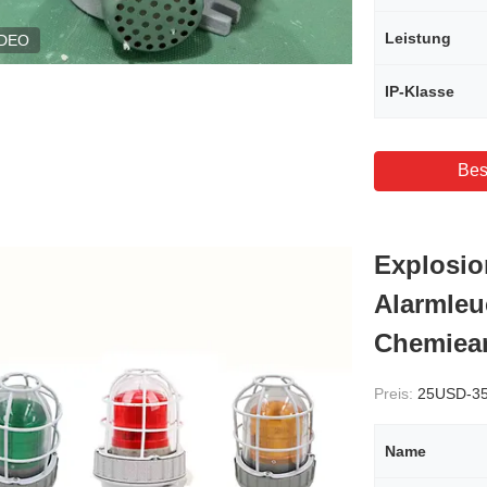
Leistung
IDEO
IP-Klasse
Bes
Explosio
Alarmleu
Chemiean
Preis:
25USD-3
Name