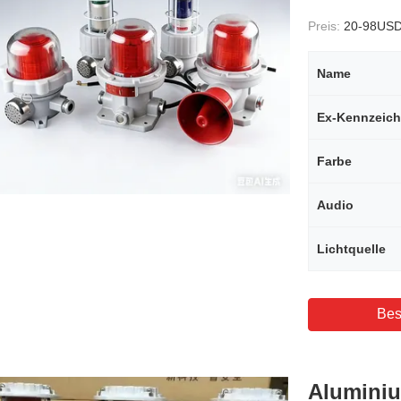
Preis:
20-98US
Name
Ex-Kennzeic
Farbe
Audio
Lichtquelle
Bes
Aluminiu