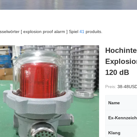
sselwörter [ explosion proof alarm ] Spiel
41
produits.
Hochinte
Explosio
120 dB
Preis:
38-48US
Name
Ex-Kennzeic
Klang