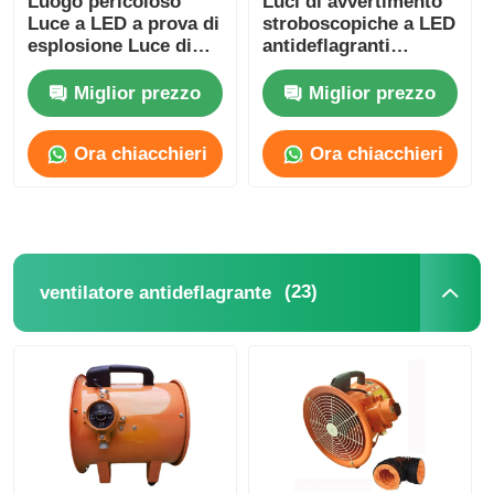
Luogo pericoloso
Luci di avvertimento
Luce a LED a prova di
stroboscopiche a LED
esplosione Luce di
antideflagranti
strofina allarme di
Illuminazione di
emergenza
allarme
Miglior prezzo
Miglior prezzo
Ora chiacchieri
Ora chiacchieri
(23)
ventilatore antideflagrante