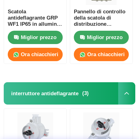
Scatola
Pannello di controllo
antideflagrante GRP
della scatola di
WF1 IP65 in alluminio
distribuzione
pressofuso
antideflagrante IP65
resistente alla
Miglior prezzo
Miglior prezzo
corrosione
Ora chiacchieri
Ora chiacchieri
(3)
interruttore antideflagrante