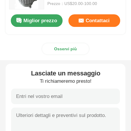
Prezzo：US$20.00-100.00
Casella a prova di esplosione
Miglior prezzo
Contattaci
interruttore antideflagrante
Osservi più
Glandole di cavi a prova di esplosione
spina ed incavo protetti contro le esplosioni
Lasciate un messaggio
Ti richiameremo presto!