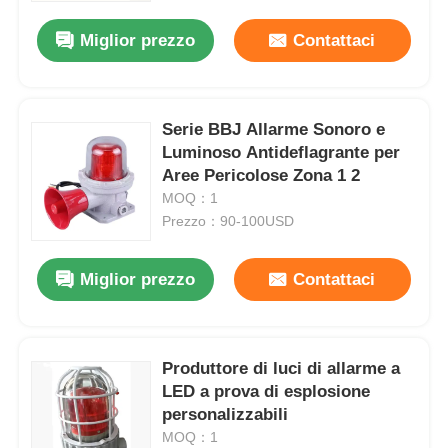
Miglior prezzo
Contattaci
Fatory Tour
Controllo di qualità
Serie BBJ Allarme Sonoro e
Luminoso Antideflagrante per
Aree Pericolose Zona 1 2
Contattaci
MOQ：1
Prezzo：90-100USD
Richiedere un preventivo
Miglior prezzo
Contattaci
Illuminazione protetta contro le esplosioni
Produttore di luci di allarme a
Luce protetta contro le esplosioni dell'allarme
LED a prova di esplosione
personalizzabili
ventilatore antideflagrante
MOQ：1