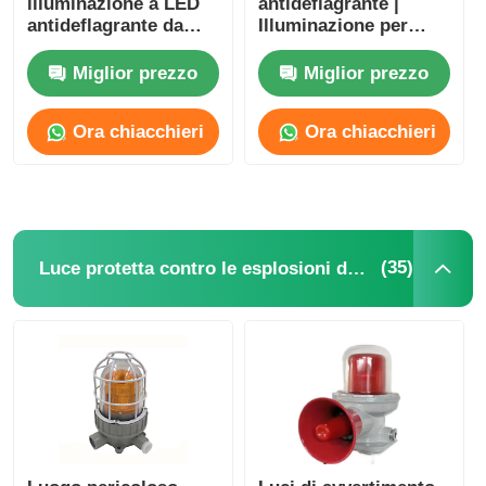
illuminazione a LED
antideflagrante |
antideflagrante da
Illuminazione per
250W 400W 1000W
aree pericolose delle
per lampada a ioduri
zone 1 e 2
Miglior prezzo
Miglior prezzo
metallici
Ora chiacchieri
Ora chiacchieri
(35)
Luce protetta contro le esplosioni dell'allarme