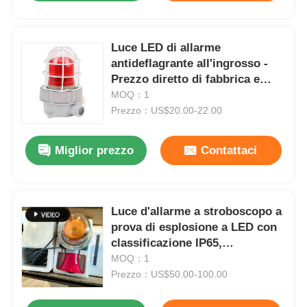
Luce LED di allarme
antideflagrante all'ingrosso -
Prezzo diretto di fabbrica e
servizio OEM
MOQ：1
Prezzo：US$20.00-22.00
Miglior prezzo
Contattaci
Luce d'allarme a stroboscopo a
prova di esplosione a LED con
classificazione IP65,
alloggiamento in lega di
MOQ：1
alluminio e faro a LED
Prezzo：US$50.00-100.00
multicolore per aree pericolose