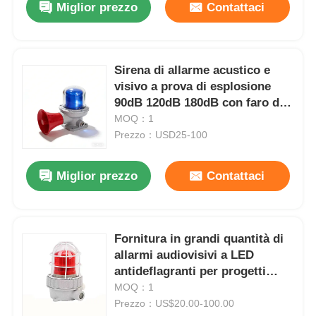
Miglior prezzo
Contattaci
Sirena di allarme acustico e
visivo a prova di esplosione
90dB 120dB 180dB con faro di
avvertimento
MOQ：1
Prezzo：USD25-100
Miglior prezzo
Contattaci
Casa
Fornitura in grandi quantità di
allarmi audiovisivi a LED
Prodotti
antideflagranti per progetti
industriali
MOQ：1
Prezzo：US$20.00-100.00
Chi siamo