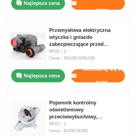
Najlepsza cena
nami
Przemysłowa elektryczna
wtyczka i gniazdo
zabezpieczające przed
wybuchem 16A 32A 63A 125A
MOQ：2
Cena：55USD-590USD
Skontaktuj się z
Najlepsza cena
nami
Dom
Pojemnik kontrolny
oświetleniowy
Produkty
przeciwwybuchowy,
wodoodporny IP65 220V/380V
MOQ：1
Cena：6USD-9USD
O nas