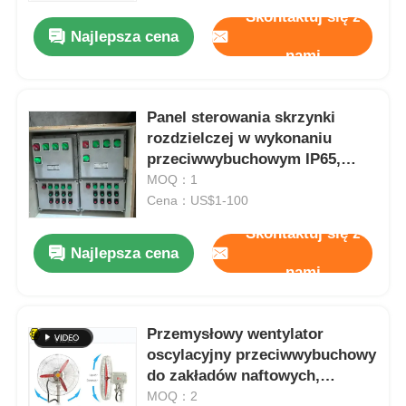
Skontaktuj się z
Najlepsza cena
Wycieczka po fabryce
nami
Kontrola jakości
Panel sterowania skrzynki
rozdzielczej w wykonaniu
przeciwwybuchowym IP65,
Skontaktuj się z nami
odporny na korozję
MOQ：1
Cena：US$1-100
Poprosić o wycenę
Skontaktuj się z
Najlepsza cena
nami
Oświetlenie przeciwwybuchowe
Przemysłowy wentylator
Lampka alarmowa przeciwwybuchowa
oscylacyjny przeciwwybuchowy
do zakładów naftowych,
gazowych i chemicznych
wentylator przeciwwybuchowy
MOQ：2