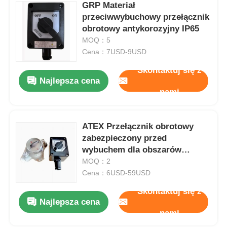
GRP Materiał
przeciwwybuchowy przełącznik
obrotowy antykorozyjny IP65
MOQ：5
Cena：7USD-9USD
Skontaktuj się z
Najlepsza cena
nami
ATEX Przełącznik obrotowy
zabezpieczony przed
wybuchem dla obszarów
niebezpiecznych
MOQ：2
Cena：6USD-59USD
Skontaktuj się z
Najlepsza cena
nami