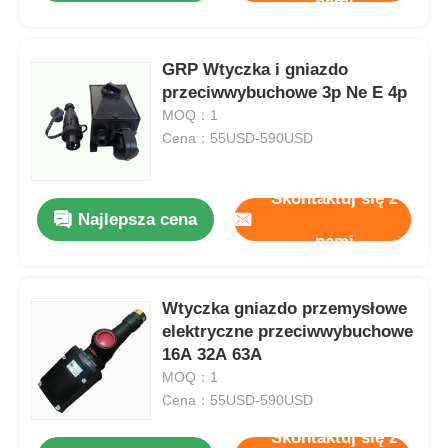
nami
GRP Wtyczka i gniazdo
przeciwwybuchowe 3p Ne E 4p
MOQ：1
Cena：55USD-590USD
Skontaktuj się z
Najlepsza cena
nami
Wtyczka gniazdo przemysłowe
elektryczne przeciwwybuchowe
16A 32A 63A
MOQ：1
Cena：55USD-590USD
Skontaktuj się z