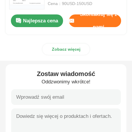
Cena：90USD-150USD
Skontaktuj się z
Explosion Proof Box
Najlepsza cena
nami
wyłącznik przeciwwybuchowy
Zobacz więcej
Glandy kablowe zabezpieczone przed wybuchem
wtyczka i gniazdo przeciwwybuchowe
Zostaw wiadomość
Oddzwonimy wkrótce!