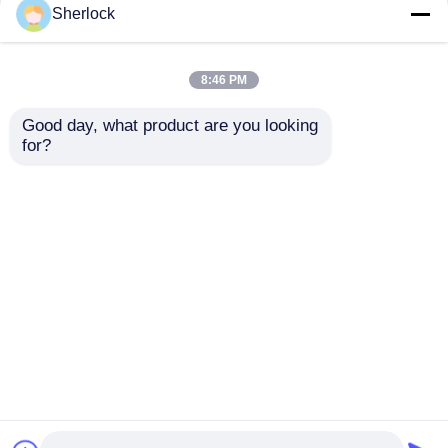
Sherlock
GRP Materiał
Pojemnik kontrolny
przeciwwybuchowy
oświetleniowy
8:46 PM
przełącznik obrotowy
przeciwwybuchowy,
antykorozyjny IP65
wodoodporny IP65
Good day, what product are you looking 
220V/380V
Najlepsza cena
Najlepsza cena
for?
Rozmawiaj teraz.
Rozmawiaj teraz.
Zobacz więcej
Dom
O nas
Skontaktuj się z nami
Desktop Site
Sitemap
Polityka prywatności
Jakość
Oświetlenie przeciwwybuchowe
Fabryka w