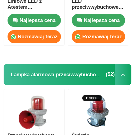
Liniowe LED z
LED
Atestem
przeciwwybuchowe
Przeciwwybuchowym
dla strefy
IP65 do Stref
niebezpiecznej Strefa
Najlepsza cena
Najlepsza cena
Niebezpiecznych
1 Strefa 2
Przemysłowych
Rozmawiaj teraz.
Rozmawiaj teraz.
(52)
Lampka alarmowa przeciwwybuchowa