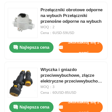
Przełączniki obrotowe odporne
na wybuch Przełączniki
przenośne odporne na wybuch
MOQ：2
Cena：6USD-59USD
Skontaktuj się z
Najlepsza cena
nami
Wtyczka i gniazdo
przeciwwybuchowe, złącze
elektryczne przeciwwybuchowe
220V 380AC IP65
MOQ：3
Cena：60USD-85USD
Skontaktuj się z
Najlepsza cena