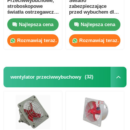
Przeciwwybuchowe,
Światło
stroboskopowe
zabezpieczające
światła ostrzegawcze
przed wybuchem dla
LED Oświetlenie
lotnictwa Światło
alarmowe
zabezpieczające dla
Najlepsza cena
Najlepsza cena
samolotów Światło
ostrzegawcze Światło
Rozmawiaj teraz.
Rozmawiaj teraz.
słoneczne Światło
zabezpieczające
przed wybuchem
(32)
wentylator przeciwwybuchowy