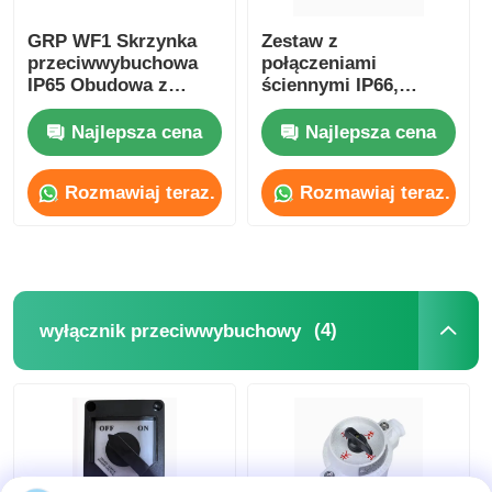
GRP WF1 Skrzynka
Zestaw z
przeciwwybuchowa
połączeniami
IP65 Obudowa z
ściennymi IP66,
odlewanego
odporny na warunki
aluminium
pogodowe, strefa 1 2
Najlepsza cena
Najlepsza cena
Rozmawiaj teraz.
Rozmawiaj teraz.
(4)
wyłącznik przeciwwybuchowy