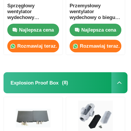
Sprzęgłowy
Przemysłowy
wentylator
wentylator
wydechowy
wydechowy o biegu
wentylator osialny
osiowym IP54 dla
fabryki / magazynu
Najlepsza cena
Najlepsza cena
Rozmawiaj teraz.
Rozmawiaj teraz.
(8)
Explosion Proof Box