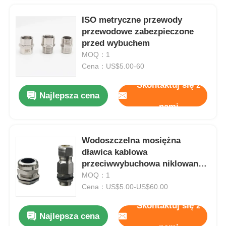
ISO metryczne przewody
przewodowe zabezpieczone
przed wybuchem
MOQ：1
Cena：US$5.00-60
Skontaktuj się z
Najlepsza cena
nami
Wodoszczelna mosiężna
dławica kablowa
przeciwwybuchowa niklowana
metalowa ognioodporna IP68
MOQ：1
Cena：US$5.00-US$60.00
Skontaktuj się z
Najlepsza cena