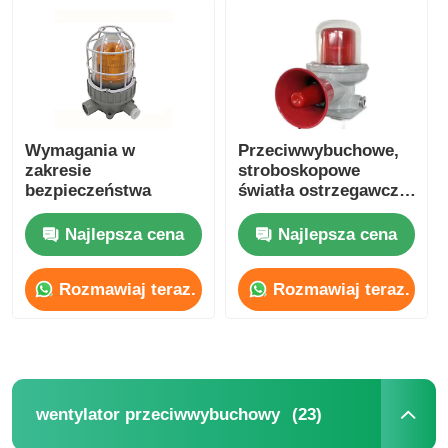
Explosion Proof Box
wyłącznik przeciwwybuchowy
Wymagania w
Przeciwwybuchowe,
zakresie
stroboskopowe
Glandy kablowe zabezpieczone przed wybuchem
bezpieczeństwa
światła ostrzegawcze
LED Oświetlenie
alarmowe
Najlepsza cena
Najlepsza cena
wtyczka i gniazdo przeciwwybuchowe
Rozmawiaj teraz.
Rozmawiaj teraz.
(23)
wentylator przeciwwybuchowy