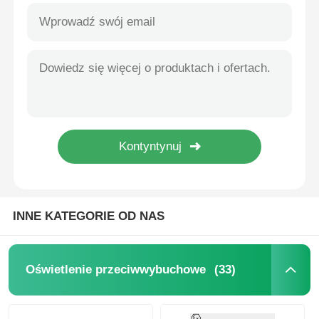
INNE KATEGORIE OD NAS
Dom
(33)
Oświetlenie przeciwwybuchowe
Produkty
O nas