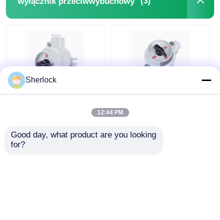
(3)
wyłącznik przeciwwybuchowy
Sherlock
Wykładnik
Pojemnik kontrolny
wybuchoodporny z
oświetleniowy
12:44 PM
odlewu aluminiowego
przeciwwybuchowy,
220V 380V
wodoodporny IP65
Good day, what product are you looking 
220V/380V
Najlepsza cena
Najlepsza cena
for?
Rozmawiaj teraz.
Rozmawiaj teraz.