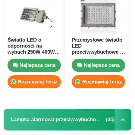
Wycieczka po fabryce
Kontrola jakości
Światło LED o
Przemysłowe światło
odporności na
LED
wybuch 250W 400W
przeciwwybuchowe |
Skontaktuj się z nami
1000W dla lampy
Oświetlenie miejsc
halidowej metalu
niebezpiecznych w
Najlepsza cena
Najlepsza cena
strefie 1 i 2
Poprosić o wycenę
Rozmawiaj teraz.
Rozmawiaj teraz.
Oświetlenie przeciwwybuchowe
Lampka alarmowa przeciwwybuchowa
(35)
Lampka alarmowa przeciwwybuchowa
wentylator przeciwwybuchowy