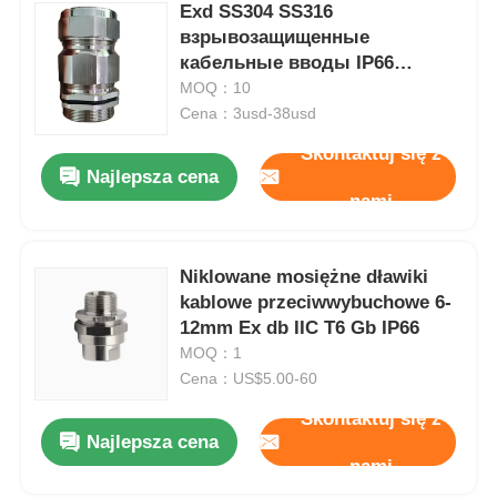
Exd SS304 SS316
взрывозащищенные
кабельные вводы IP66
водонепроницаемые с
MOQ：10
двойным уплотнением
Cena：3usd-38usd
бронированные
Skontaktuj się z
Najlepsza cena
nami
Niklowane mosiężne dławiki
kablowe przeciwwybuchowe 6-
12mm Ex db IIC T6 Gb IP66
MOQ：1
Cena：US$5.00-60
Skontaktuj się z
Najlepsza cena
nami