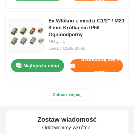
nami
Ex Włókno z miedzi G1/2" / M20
8 mm Krótka nić IP66
Ognioodporny
MOQ：1
Cena：US$5.00-60
Skontaktuj się z
Najlepsza cena
nami
Zobacz więcej
Zostaw wiadomość
Oddzwonimy wkrótce!