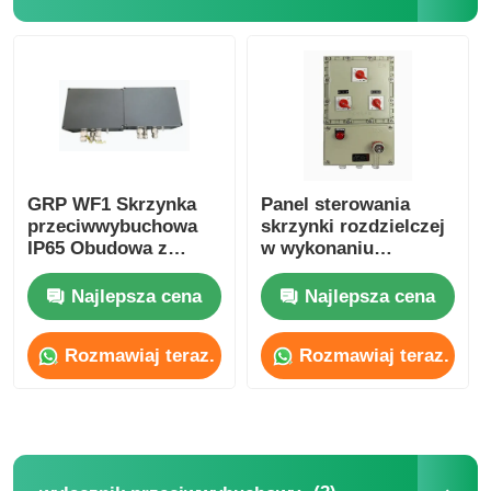
GRP WF1 Skrzynka
Panel sterowania
przeciwwybuchowa
skrzynki rozdzielczej
IP65 Obudowa z
w wykonaniu
odlewanego
przeciwwybuchowym
aluminium
IP65, odporny na
Najlepsza cena
Najlepsza cena
korozję
Rozmawiaj teraz.
Rozmawiaj teraz.