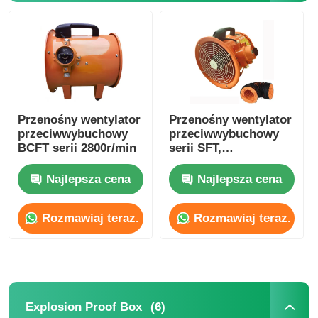
Przenośny wentylator
Przenośny wentylator
przeciwwybuchowy
przeciwwybuchowy
BCFT serii 2800r/min
serii SFT,
dostosowany, 1500-
10000m3/H
Najlepsza cena
Najlepsza cena
Rozmawiaj teraz.
Rozmawiaj teraz.
(6)
Explosion Proof Box