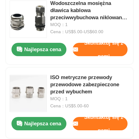
Wodoszczelna mosiężna
dławica kablowa
przeciwwybuchowa niklowana
metalowa ognioodporna IP68
MOQ：1
Cena：US$5.00-US$60.00
Skontaktuj się z
Najlepsza cena
nami
ISO metryczne przewody
przewodowe zabezpieczone
przed wybuchem
MOQ：1
Cena：US$5.00-60
Skontaktuj się z
Najlepsza cena
nami