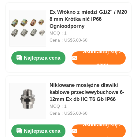
Ex Włókno z miedzi G1/2" / M20
8 mm Krótka nić IP66
Ognioodporny
MOQ：1
Cena：US$5.00-60
Skontaktuj się z
Najlepsza cena
nami
Niklowane mosiężne dławiki
kablowe przeciwwybuchowe 6-
12mm Ex db IIC T6 Gb IP66
MOQ：1
Cena：US$5.00-60
Skontaktuj się z
Najlepsza cena