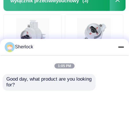
(3)
wyłącznik przeciwwybuchowy
Sherlock
Wykładnik
Pojemnik kontrolny
wybuchoodporny z
oświetleniowy
1:05 PM
odlewu aluminiowego
przeciwwybuchowy,
220V 380V
wodoodporny IP65
Good day, what product are you looking 
220V/380V
Najlepsza cena
Najlepsza cena
for?
Rozmawiaj teraz.
Rozmawiaj teraz.