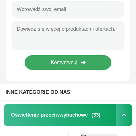
INNE KATEGORIE OD NAS
Dom
(33)
Oświetlenie przeciwwybuchowe
Produkty
O nas