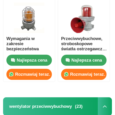
Explosion Proof Box
wyłącznik przeciwwybuchowy
Wymagania w
Przeciwwybuchowe,
zakresie
stroboskopowe
Glandy kablowe zabezpieczone przed wybuchem
bezpieczeństwa
światła ostrzegawcze
LED Oświetlenie
alarmowe
Najlepsza cena
Najlepsza cena
wtyczka i gniazdo przeciwwybuchowe
Rozmawiaj teraz.
Rozmawiaj teraz.
(23)
wentylator przeciwwybuchowy