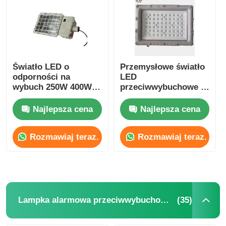
Wycieczka po fabryce
Kontrola jakości
Światło LED o
Przemysłowe światło
odporności na
LED
wybuch 250W 400W
przeciwwybuchowe |
Skontaktuj się z nami
1000W dla lampy
Oświetlenie miejsc
halidowej metalu
niebezpiecznych w
Najlepsza cena
Najlepsza cena
strefie 1 i 2
Poprosić o wycenę
Rozmawiaj teraz.
Rozmawiaj teraz.
Oświetlenie przeciwwybuchowe
Lampka alarmowa przeciwwybuchowa
(35)
Lampka alarmowa przeciwwybuchowa
wentylator przeciwwybuchowy