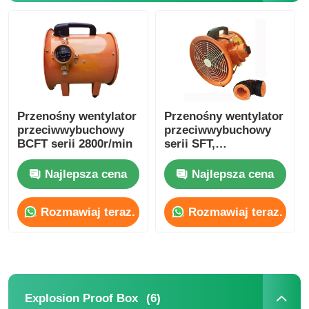
Przenośny wentylator
Przenośny wentylator
przeciwwybuchowy
przeciwwybuchowy
BCFT serii 2800r/min
serii SFT,
dostosowany, 1500-
10000m3/H
Najlepsza cena
Najlepsza cena
Rozmawiaj teraz.
Rozmawiaj teraz.
(6)
Explosion Proof Box