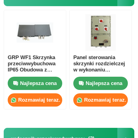
GRP WF1 Skrzynka
Panel sterowania
przeciwwybuchowa
skrzynki rozdzielczej
IP65 Obudowa z
w wykonaniu
odlewanego
przeciwwybuchowym
aluminium
IP65, odporny na
Najlepsza cena
Najlepsza cena
korozję
Rozmawiaj teraz.
Rozmawiaj teraz.