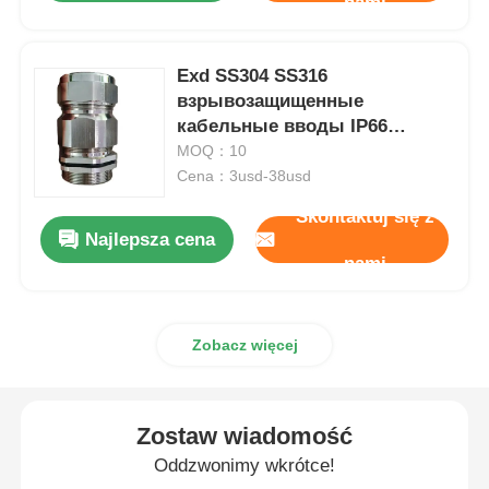
nami
Exd SS304 SS316
взрывозащищенные
кабельные вводы IP66
водонепроницаемые с
MOQ：10
двойным уплотнением
Cena：3usd-38usd
бронированные
Skontaktuj się z
Najlepsza cena
nami
Zobacz więcej
Zostaw wiadomość
Oddzwonimy wkrótce!