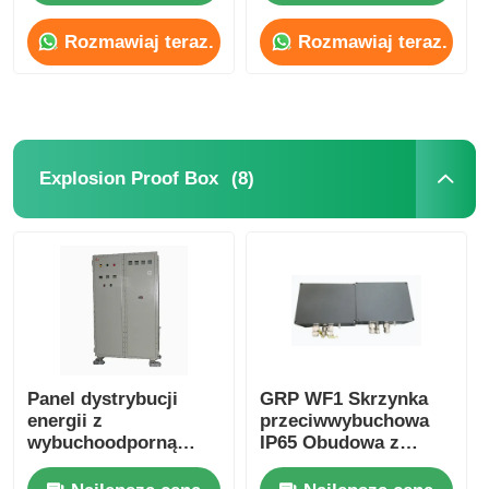
Rozmawiaj teraz.
Rozmawiaj teraz.
Explosion Proof Box
wyłącznik przeciwwybuchowy
(8)
Explosion Proof Box
Glandy kablowe zabezpieczone przed wybuchem
wtyczka i gniazdo przeciwwybuchowe
Panel dystrybucji
GRP WF1 Skrzynka
energii z
przeciwwybuchowa
wybuchoodporną
IP65 Obudowa z
pompą uruchamiającą
odlewanego
dla obszarów
aluminium