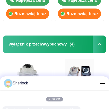
Najlepsza cena
Najlepsza cena
niebezpiecznych
Rozmawiaj teraz.
Rozmawiaj teraz.
(4)
wyłącznik przeciwwybuchowy
Sherlock
Przełączniki
ATEX Przełącznik
obrotowe odporne na
obrotowy
7:36 PM
wybuch Przełączniki
zabezpieczony przed
przenośne odporne
wybuchem dla