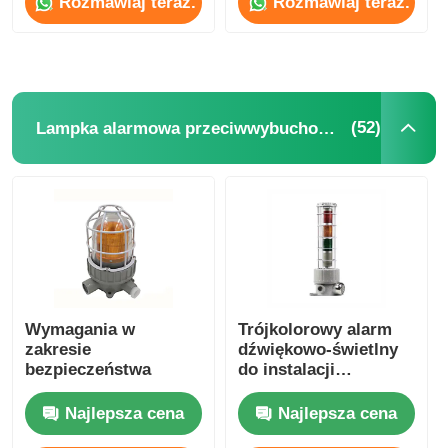
Rozmawiaj teraz.
Rozmawiaj teraz.
(52)
Lampka alarmowa przeciwwybuchowa
Dom
Wymagania w
Trójkolorowy alarm
zakresie
dźwiękowo-świetlny
bezpieczeństwa
do instalacji
Produkty
chemicznych
naftowo-gazowych
Najlepsza cena
Najlepsza cena
O nas