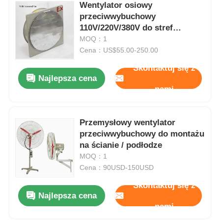
Wentylator osiowy
przeciwwybuchowy
110V/220V/380V do stref
niebezpiecznych
MOQ：1
naftowych/gazowych
Cena：US$55.00-250.00
Skontaktuj się z
Najlepsza cena
nami
Przemysłowy wentylator
przeciwwybuchowy do montażu
na ścianie / podłodze
MOQ：1
Cena：90USD-150USD
Skontaktuj się z
Najlepsza cena
nami