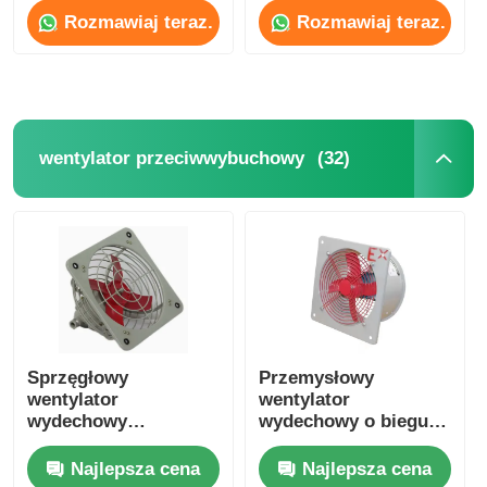
Rozmawiaj teraz.
Rozmawiaj teraz.
Wycieczka po fabryce
Kontrola jakości
(32)
wentylator przeciwwybuchowy
Skontaktuj się z nami
Poprosić o wycenę
Oświetlenie przeciwwybuchowe
Sprzęgłowy
Przemysłowy
wentylator
wentylator
Lampka alarmowa przeciwwybuchowa
wydechowy
wydechowy o biegu
wentylator osialny
osiowym IP54 dla
fabryki / magazynu
Najlepsza cena
Najlepsza cena
wentylator przeciwwybuchowy