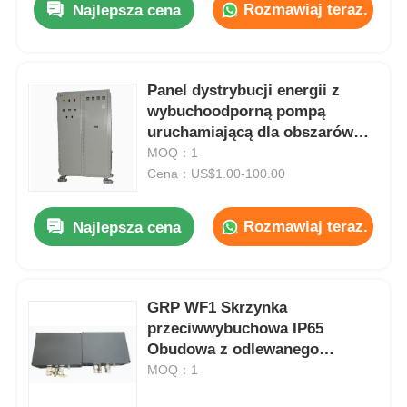
Rozmawiaj teraz.
Najlepsza cena
Panel dystrybucji energii z
wybuchoodporną pompą
uruchamiającą dla obszarów
niebezpiecznych
MOQ：1
Cena：US$1.00-100.00
Rozmawiaj teraz.
Najlepsza cena
Dom
GRP WF1 Skrzynka
przeciwwybuchowa IP65
Produkty
Obudowa z odlewanego
aluminium
MOQ：1
O nas