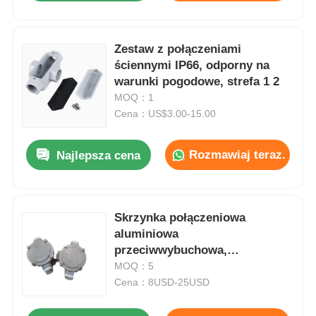
Zestaw z połączeniami
ściennymi IP66, odporny na
warunki pogodowe, strefa 1 2
MOQ：1
Cena：US$3.00-15.00
Rozmawiaj teraz.
Najlepsza cena
Skrzynka połączeniowa
aluminiowa
przeciwwybuchowa,
wodoodporna, ATEX IP65, G1/2
MOQ：5
G3/4
Cena：8USD-25USD