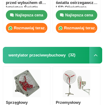
przed wybuchem dla
światła ostrzegawcze
lotnictwa Światło
LED Oświetlenie
zabezpieczające dla
alarmowe
Najlepsza cena
Najlepsza cena
samolotów Światło
ostrzegawcze Światło
słoneczne Światło
Rozmawiaj teraz.
Rozmawiaj teraz.
zabezpieczające
przed wybuchem
(32)
wentylator przeciwwybuchowy
Sprzęgłowy
Przemysłowy