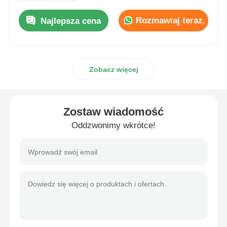
Rozmawiaj teraz.
Najlepsza cena
Wycieczka po fabryce
Kontrola jakości
Zobacz więcej
Skontaktuj się z nami
Zostaw wiadomość
Oddzwonimy wkrótce!
Poprosić o wycenę
Oświetlenie przeciwwybuchowe
Lampka alarmowa przeciwwybuchowa
wentylator przeciwwybuchowy