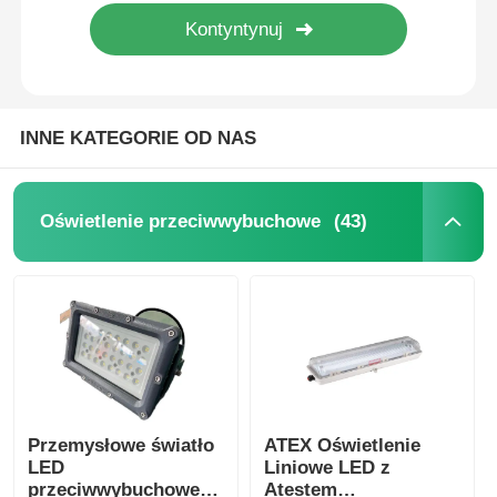
Explosion Proof Box
wyłącznik przeciwwybuchowy
INNE KATEGORIE OD NAS
Glandy kablowe zabezpieczone przed wybuchem
(43)
Oświetlenie przeciwwybuchowe
wtyczka i gniazdo przeciwwybuchowe
Przemysłowe światło
ATEX Oświetlenie
LED
Liniowe LED z
przeciwwybuchowe
Atestem