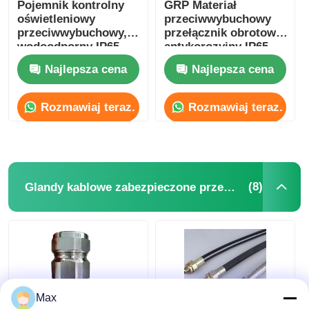
Pojemnik kontrolny
GRP Materiał
oświetleniowy
przeciwwybuchowy
przeciwwybuchowy,
przełącznik obrotowy
wodoodporny IP65
antykorozyjny IP65
220V/380V
Najlepsza cena
Najlepsza cena
Rozmawiaj teraz.
Rozmawiaj teraz.
(8)
Glandy kablowe zabezpieczone przed wybuchem
Max