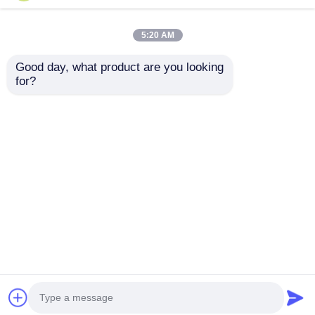
Exd SS304 SS316
Elastyczny przewód
взрывозащищенные
ze stali nierdzewnej
5:20 AM
кабельные вводы
przeciwwybuchowy
IP66
do stref
Good day, what product are you looking 
водонепроницаемые
niebezpiecznych 1/2"
for?
Najlepsza cena
Najlepsza cena
с двойным
3/4" 1" 1-1/4"
уплотнением
бронированные
Rozmawiaj teraz.
Rozmawiaj teraz.
Zobacz więcej
Dom
O nas
Skontaktuj się z nami
Desktop Site
Sitemap
Polityka prywatności
Jakość
Oświetlenie przeciwwybuchowe
Fabryka w
Chinach.Copyright © 2026 Ningbo VivaTrade
Technology Co., Ltd.. All Rights Reserved.