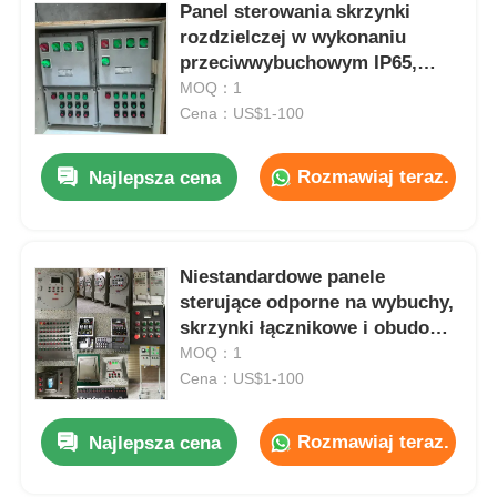
Panel sterowania skrzynki
rozdzielczej w wykonaniu
przeciwwybuchowym IP65,
odporny na korozję
MOQ：1
Cena：US$1-100
Rozmawiaj teraz.
Najlepsza cena
Niestandardowe panele
sterujące odporne na wybuchy,
skrzynki łącznikowe i obudowy
elektryczne
MOQ：1
Cena：US$1-100
Rozmawiaj teraz.
Najlepsza cena