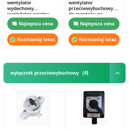
wentylator
wentylator
wydechowy
przeciwwybuchowy
wentylator osialny
do montażu na
ścianie / podłodze
Najlepsza cena
Najlepsza cena
Rozmawiaj teraz.
Rozmawiaj teraz.
(4)
wyłącznik przeciwwybuchowy