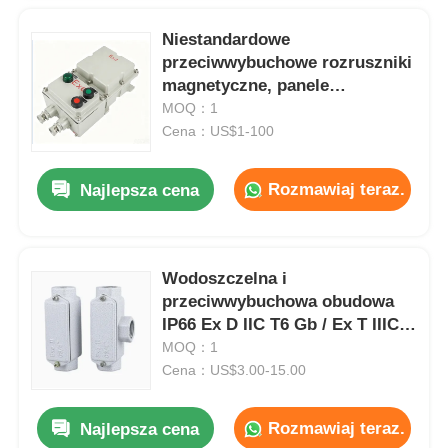
Niestandardowe
przeciwwybuchowe rozruszniki
magnetyczne, panele
sterowania silnikami i skrzynki
MOQ：1
sterowania pompami wodnymi
Cena：US$1-100
Rozmawiaj teraz.
Najlepsza cena
Wodoszczelna i
przeciwwybuchowa obudowa
IP66 Ex D IIC T6 Gb / Ex T IIIC
T80°C Db dla stref zagrożonych
MOQ：1
wybuchem
Cena：US$3.00-15.00
Rozmawiaj teraz.
Najlepsza cena