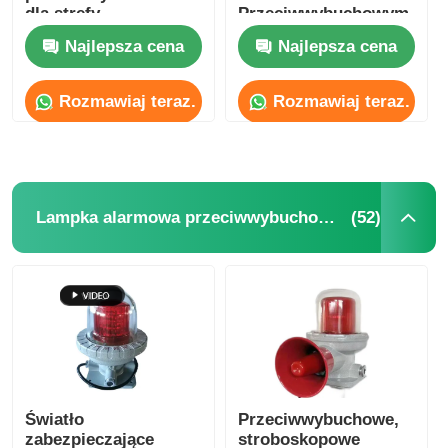
dla strefy
Przeciwwybuchowym
niebezpiecznej Strefa
IP65 do Stref
Najlepsza cena
Najlepsza cena
1 Strefa 2
Niebezpiecznych
Przemysłowych
Rozmawiaj teraz.
Rozmawiaj teraz.
(52)
Lampka alarmowa przeciwwybuchowa
Światło
Przeciwwybuchowe,
zabezpieczające
stroboskopowe