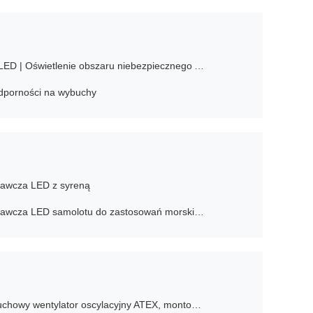
Przeciwwybuchowe światło liniowe LED | Oświetlenie obszaru niebezpiecznego ATEX IECEx strefa 1 i 2 JM8341
odporności na wybuchy
awcza LED z syreną
Przeciwwybuchowa lampka ostrzegawcza LED samolotu do zastosowań morskich i przemysłowych
Aluminiowy 16-calowy, przeciwwybuchowy wentylator oscylacyjny ATEX, montowany na ścianie