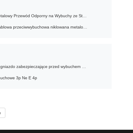
G1 Żeński na Żeński Elastyczny Metalowy Przewód Odporny na Wybuchy ze Stali Nierdzewnej 180cm
Wodoszczelna mosiężna dławica kablowa przeciwwybuchowa niklowana metalowa ognioodporna IP68
Przemysłowa elektryczna wtyczka i gniazdo zabezpieczające przed wybuchem 16A 32A 63A 125A
buchowe 3p Ne E 4p
e