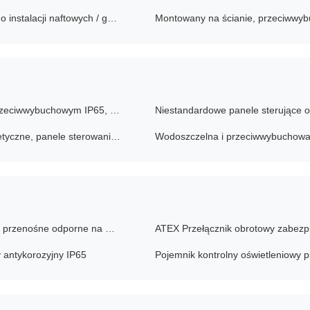
Występujący typ wentylatora wentylacji przemysłowej do instalacji naftowych / gazowych
Panel sterowania skrzynki rozdzielczej w wykonaniu przeciwwybuchowym IP65, odporny na korozję
Niestandardowe przeciwwybuchowe rozruszniki magnetyczne, panele sterowania silnikami i skrzynki sterowania pompami wodnymi
Przełączniki obrotowe odporne na wybuch Przełączniki przenośne odporne na wybuch
 antykorozyjny IP65