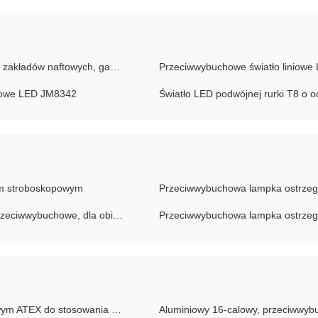
Przeciwwybuchowa listwa oświetleniowa LED ATEX dla zakładów naftowych, gazowych i chemicznych
chowe LED JM8342
Światło LED podwójnej rurki T8 o 
em stroboskopowym
Przeciwwybuchowa lampka ostrzeg
Lotnicze światło przeszkodowe z certyfikatem ATEX, przeciwwybuchowe, dla obiektów naftowych i gazowych
Wentylator oscylacyjny w wykonaniu przeciwwybuchowym ATEX do stosowania w strefach 1 i 2