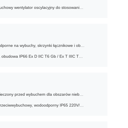
Montowany na ścianie, przeciwwybuchowy wentylator oscylacyjny do stosowania w lokalizacjach niebezpiecznych
Niestandardowe panele sterujące odporne na wybuchy, skrzynki łącznikowe i obudowy elektryczne
Wodoszczelna i przeciwwybuchowa obudowa IP66 Ex D IIC T6 Gb / Ex T IIIC T80°C Db dla stref zagrożonych wybuchem
ATEX Przełącznik obrotowy zabezpieczony przed wybuchem dla obszarów niebezpiecznych
Pojemnik kontrolny oświetleniowy przeciwwybuchowy, wodoodporny IP65 220V/380V