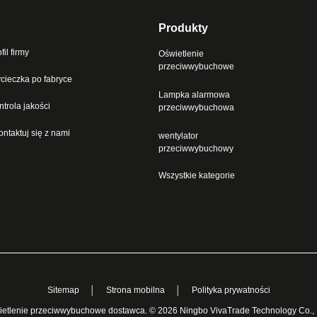
Produkty
fil firmy
Oświetlenie
przeciwwybuchowe
cieczka po fabryce
Lampka alarmowa
ntrola jakości
przeciwwybuchowa
ontaktuj się z nami
wentylator
przeciwwybuchowy
Wszystkie kategorie
Sitemap
│
Strona mobilna
│
Polityka prywatności
etlenie przeciwwybuchowe dostawca. © 2026 Ningbo VivaTrade Technology Co., Lt