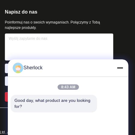
Napisz do nas
Poinformuj nas o swoich wymaganiach. Połączymy z Tobą
najlepsze produkty.
Sherlock
8:43 AM
Wysłać >>
Good day, what product are you looking 
for?
d.. All Rights Reserved.