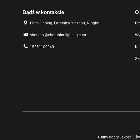
Bądź w kontakcie
O
Ulica Jinping, Dzielnica Yinzhou, Ningbo,
Pro
sherlock@cherubim-lighting.com
Wy
15261109949
Ko
Sk
Chiny dobry Jakość Oświ