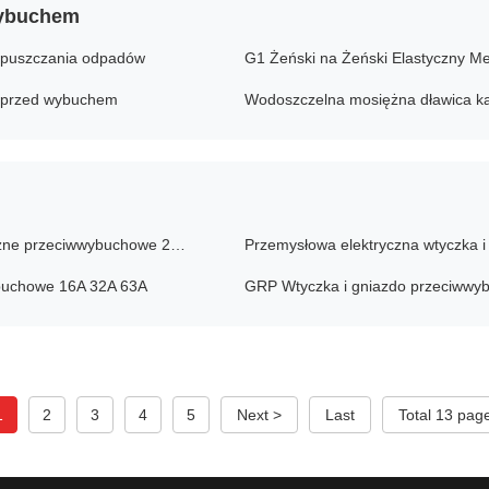
wybuchem
zepuszczania odpadów
 przed wybuchem
Wtyczka i gniazdo przeciwwybuchowe, złącze elektryczne przeciwwybuchowe 220V 380AC IP65
ybuchowe 16A 32A 63A
GRP Wtyczka i gniazdo przeciwwy
1
2
3
4
5
Next >
Last
Total 13 pag