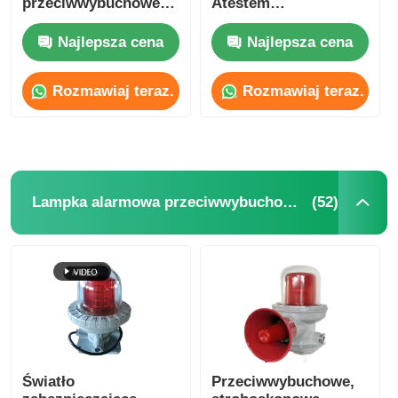
przeciwwybuchowe
Atestem
dla strefy
Przeciwwybuchowym
niebezpiecznej Strefa
IP65 do Stref
Najlepsza cena
Najlepsza cena
1 Strefa 2
Niebezpiecznych
Przemysłowych
Rozmawiaj teraz.
Rozmawiaj teraz.
(52)
Lampka alarmowa przeciwwybuchowa
Światło
Przeciwwybuchowe,