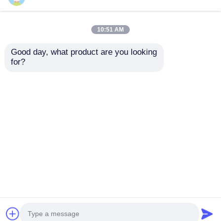
Pojemnik kontrolny
GRP Materiał
oświetleniowy
przeciwwybuchowy
10:51 AM
przeciwwybuchowy,
przełącznik obrotowy
wodoodporny IP65
antykorozyjny IP65
Good day, what product are you looking 
220V/380V
Najlepsza cena
Najlepsza cena
for?
Rozmawiaj teraz.
Rozmawiaj teraz.
Zobacz więcej
Dom
O nas
Skontaktuj się z nami
Desktop Site
Sitemap
Polityka prywatności
Jakość
Oświetlenie przeciwwybuchowe
Fabryka w
Chinach.Copyright © 2026 Ningbo VivaTrade