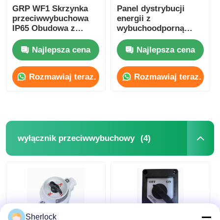
GRP WF1 Skrzynka
Panel dystrybucji
przeciwwybuchowa
energii z
Explosion Proof Box
IP65 Obudowa z
wybuchoodporną
odlewanego
pompą uruchamiającą
aluminium
dla obszarów
Najlepsza cena
Najlepsza cena
wyłącznik przeciwwybuchowy
niebezpiecznych
Rozmawiaj teraz.
Rozmawiaj teraz.
Glandy kablowe zabezpieczone przed wybuchem
wtyczka i gniazdo przeciwwybuchowe
(4)
wyłącznik przeciwwybuchowy
Sherlock