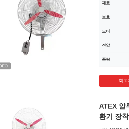
재료
보호
모터
전압
풍량
IDEO
최고
ATEX 
환기 장착