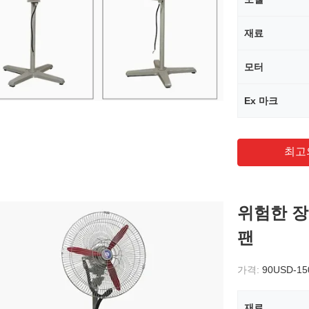
재료
모터
Ex 마크
최고
위험한 장
팬
가격:
90USD-1
재료