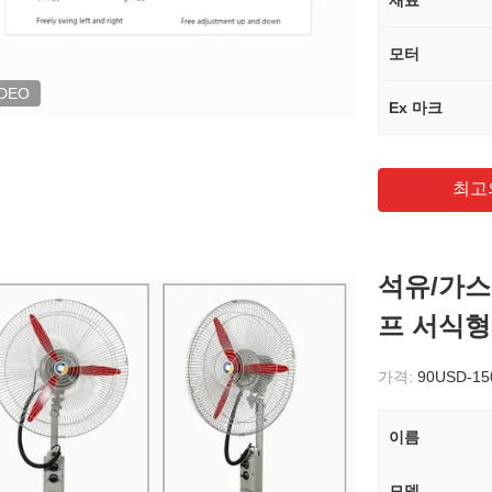
재료
모터
IDEO
Ex 마크
최고
석유/가스
프 서식형
가격:
90USD-1
이름
모델