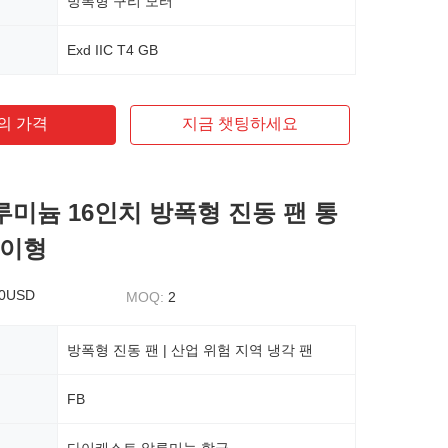
방폭형 구리 모터
Exd IIC T4 GB
의 가격
지금 챗팅하세요
알루미늄 16인치 방폭형 진동 팬 통
걸이형
50USD
MOQ:
2
방폭형 진동 팬 | 산업 위험 지역 냉각 팬
FB