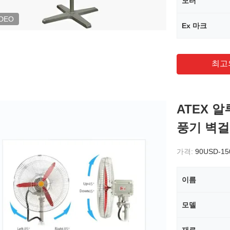
모터
IDEO
Ex 마크
최고
ATEX 
풍기 벽
가격:
90USD-1
이름
모델