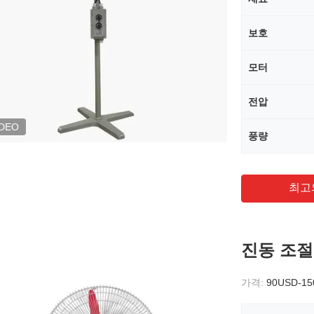
보호
모터
전압
IDEO
풍량
최고
진동 조절
가격:
90USD-1