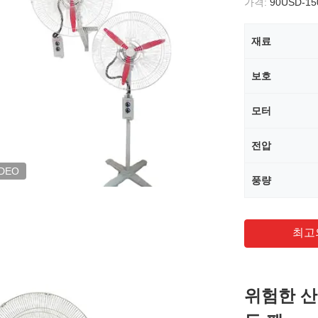
가격:
90USD-1
재료
보호
모터
전압
IDEO
풍량
최고
위험한 산