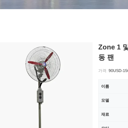
Zone 1
동 팬
가격:
90USD-1
이름
모델
재료