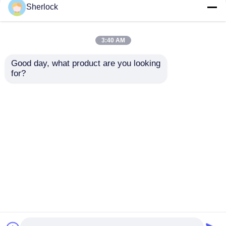
Sherlock
Exd SS304 SS316 สาร
สแตนเลส กันระเบิด
กันระเบิด เคเบิลแกลนด์
โหลดยืดหยุ่นสําหรับ
3:40 AM
IP66 กันน้ำ แบบบีบอัด
พื้นที่อันตราย 1/2" 3/4"
สองชั้น แบบมีเกราะ
1" 1-1/4"
Good day, what product are you looking 
for?
ราคาถูกที่สุด
ราคาถูกที่สุด
พูดคุยกันตอนนี้
พูดคุยกันตอนนี้
ดูเพิ่มเติม
บ้าน
เกี่ยวกับเรา
ติดต่อเรา
Desktop Site
แผนผังเว็บไซต์
นโยบายความเป็นส่วนตัว
คุณภาพ
โคมไฟกันระเบิด
โรงงานในประเทศ