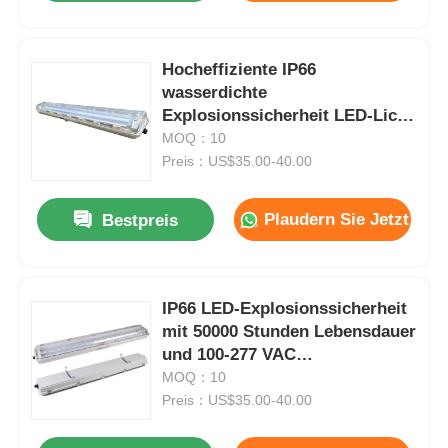
Hocheffiziente IP66
wasserdichte
Explosionssicherheit LED-Licht
mit 50000 Stunden Lebensdauer
MOQ：10
und korrosionsbeständiges
Preis：US$35.00-40.00
Design
Plaudern Sie Jetzt
Bestpreis
IP66 LED-Explosionssicherheit
mit 50000 Stunden Lebensdauer
und 100-277 VAC
Breitspannung für gefährliche
MOQ：10
Bereiche
Preis：US$35.00-40.00