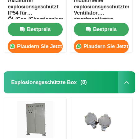
Axiallüfter
Industrieller
explosionsgeschützt
explosionsgeschützter
IP54 für
Ventilator,
Öl-/Gas-/Chemieanlagen
wandmontierter
Axialventilator
Bestpreis
Bestpreis
Plaudern Sie Jetzt
Plaudern Sie Jetzt
(8)
Explosionsgeschützte Box