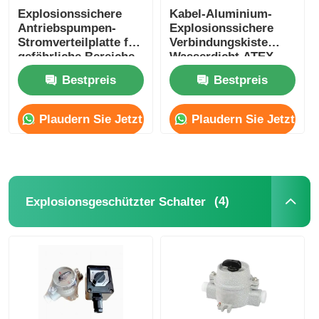
Explosionssichere
Kabel-Aluminium-
Antriebspumpen-
Explosionssichere
Stromverteilplatte für
Verbindungskiste
gefährliche Bereiche
Wasserdicht ATEX
IP65 G1/2 G3/4
Bestpreis
Bestpreis
Plaudern Sie Jetzt
Plaudern Sie Jetzt
(4)
Explosionsgeschützter Schalter