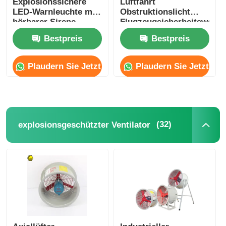
Explosionssichere
Luftfahrt
LED-Warnleuchte mit
Obstruktionslicht
hörbarer Sirene
Flugzeugsicherheitswarnli
Solar
Bestpreis
Bestpreis
Explosionssichere
Turmlicht
Plaudern Sie Jetzt
Plaudern Sie Jetzt
(32)
explosionsgeschützter Ventilator