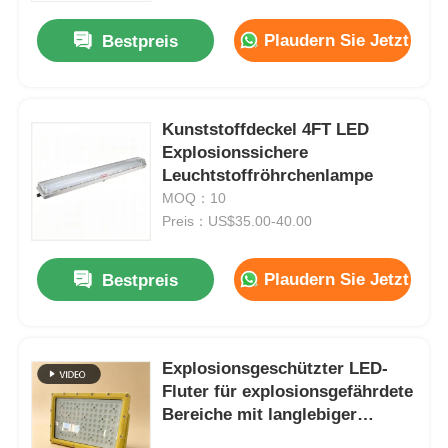
Plaudern Sie Jetzt
Bestpreis
Fabrik Tour
Qualitätskontrolle
Kunststoffdeckel 4FT LED
Explosionssichere
Leuchtstoffröhrchenlampe
Kontakt
MOQ：10
Preis：US$35.00-40.00
Referenzen
Plaudern Sie Jetzt
Bestpreis
Explosionssichere Beleuchtung
Explosionsgeschützter LED-
Explosionssicheres Warnungs-Licht
Fluter für explosionsgefährdete
Bereiche mit langlebiger
Konstruktion
explosionsgeschützter Ventilator