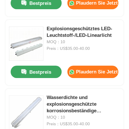
Plaudern Sie Jetzt
Bestpreis
Explosionsgeschütztes LED-
Leuchtstoff-/LED-Linearlicht
MOQ：10
Preis：US$35.00-40.00
Plaudern Sie Jetzt
Bestpreis
Startseite
Wasserdichte und
explosionsgeschützte
Produkte
korrosionsbeständige
Leuchtstoff-/LED-Lampe der
MOQ：10
BYS-Serie
Preis：US$35.00-40.00
Über uns