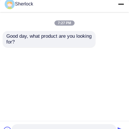
Sherlock
Exd SS304 SS316
Edelstahl
Explosionsgeschützte
explosionsgeschütztes
7:27 PM
Kabelverschraubungen
flexibles Leerrohr für
IP66 Wasserdicht
explosionsgefährdete
Good day, what product are you looking 
Doppelverschraubung
Bereiche 1/2" 3/4" 1"
for?
Bestpreis
Bestpreis
gepanzert
1-1/4"
Plaudern Sie Jetzt
Plaudern Sie Jetzt
Sehen Sie mehr an
Startseite
Über uns
Kontakt
Desktop Site
Sitemap
Datenschutzrichtlinie
Qualität
Explosionssichere Beleuchtung
China