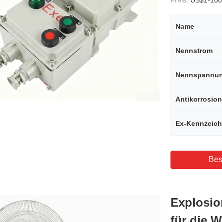
Preis:
US$1-100
Name
Nennstrom
Nennspannu
Antikorrosio
Ex-Kennzeic
Bes
Explosio
für die 