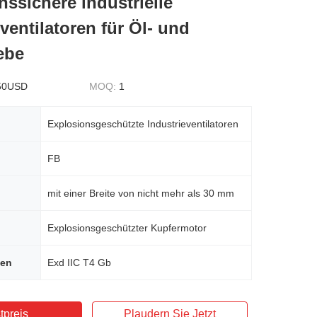
nssichere industrielle
ventilatoren für Öl- und
ebe
50USD
MOQ:
1
Explosionsgeschützte Industrieventilatoren
FB
mit einer Breite von nicht mehr als 30 mm
Explosionsgeschützter Kupfermotor
hen
Exd IIC T4 Gb
tpreis
Plaudern Sie Jetzt