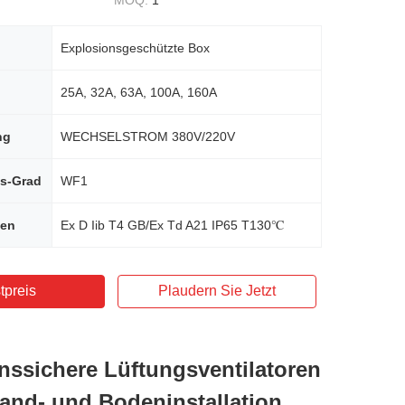
MOQ:
1
Explosionsgeschützte Box
25A, 32A, 63A, 100A, 160A
ng
WECHSELSTROM 380V/220V
ns-Grad
WF1
hen
Ex D Iib T4 GB/Ex Td A21 IP65 T130℃
tpreis
Plaudern Sie Jetzt
nssichere Lüftungsventilatoren
Wand- und Bodeninstallation