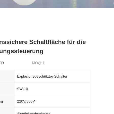
nssichere Schaltfläche für die
tungssteuerung
SD
MOQ:
1
Explosionsgeschützter Schalter
SW-10
ng
220V/380V
Aluminiumdruckguss