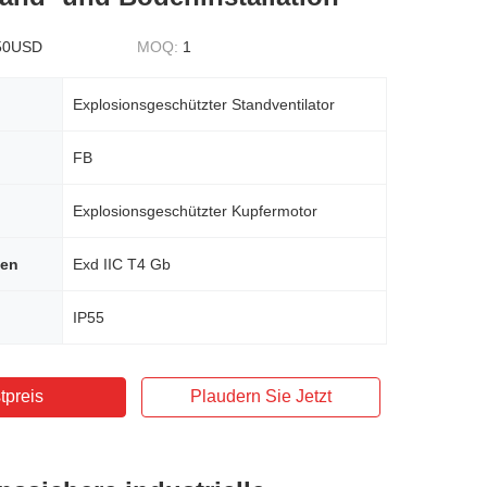
50USD
MOQ:
1
Explosionsgeschützter Standventilator
FB
Explosionsgeschützter Kupfermotor
hen
Exd IIC T4 Gb
IP55
tpreis
Plaudern Sie Jetzt