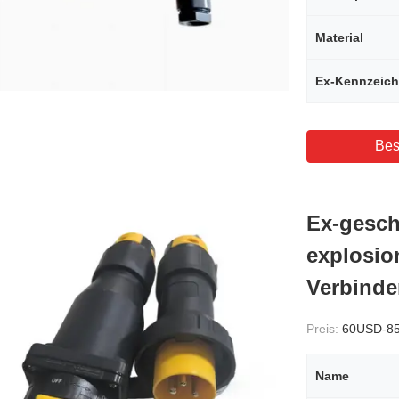
Material
Ex-Kennzeic
Bes
Ex-gesch
explosio
Verbinde
Preis:
60USD-8
Name