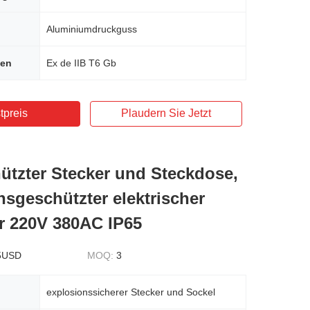
Aluminiumdruckguss
hen
Ex de IIB T6 Gb
tpreis
Plaudern Sie Jetzt
ützter Stecker und Steckdose,
nsgeschützter elektrischer
r 220V 380AC IP65
5USD
MOQ:
3
explosionssicherer Stecker und Sockel