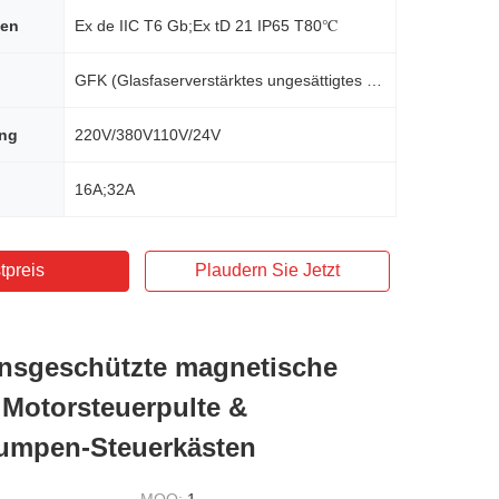
hen
Ex de IIC T6 Gb;Ex tD 21 IP65 T80℃
GFK (Glasfaserverstärktes ungesättigtes Polyesterharz)
ng
220V/380V110V/24V
16A;32A
tpreis
Plaudern Sie Jetzt
nsgeschützte magnetische
 Motorsteuerpulte &
umpen-Steuerkästen