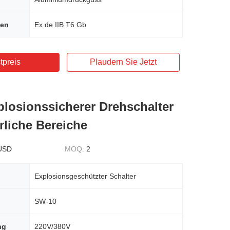
hen
Ex de IIB T6 Gb
tpreis
Plaudern Sie Jetzt
losionssicherer Drehschalter
rliche Bereiche
USD
MOQ:
2
Explosionsgeschützter Schalter
SW-10
ng
220V/380V