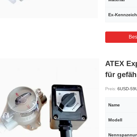
Ex-Kennzeic
Bes
ATEX Exp
für gefäh
Preis:
6USD-59
Name
Modell
Nennspannu