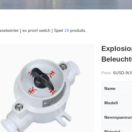
sselwörter [ ex proof switch ] Spiel
18
produits.
Explosio
Beleuch
Preis:
6USD-9U
Name
Modell
Nennspannu
Material