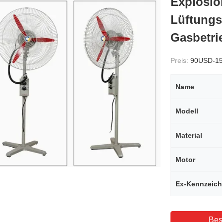
Explosio
Lüftungs
Gasbetri
Preis:
90USD-1
Name
Modell
Material
Motor
Ex-Kennzeic
Bes