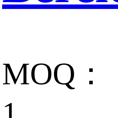
MOQ：
1