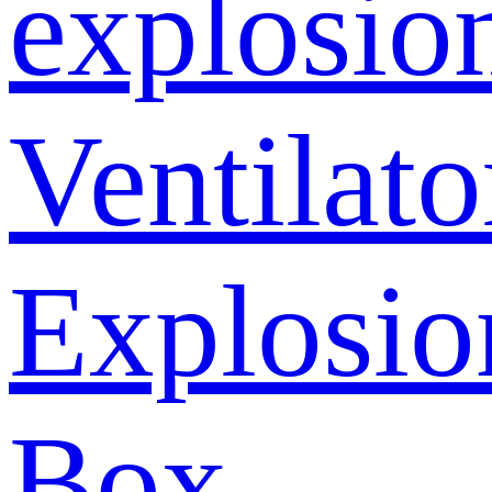
explosio
Ventilato
Explosio
Box