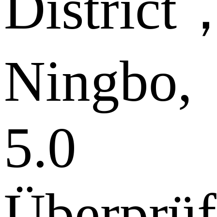
District
Ningbo,
5.0
Überprüf