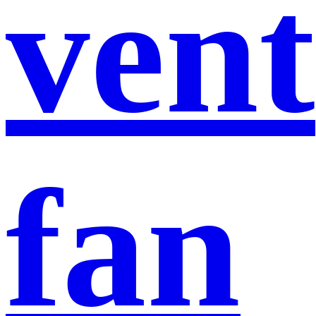
vent
fan