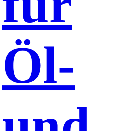
für
Öl-
und