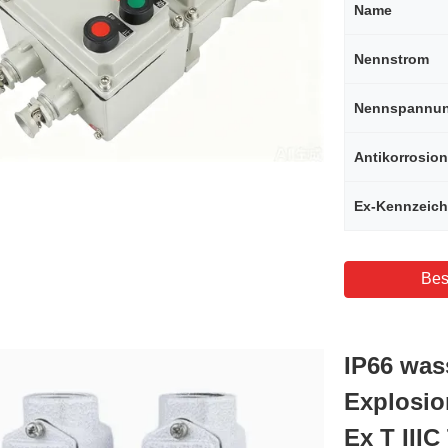
Name
Nennstrom
Nennspannu
Antikorrosio
Ex-Kennzeic
Bes
IP66 was
Explosio
Ex T IIIC