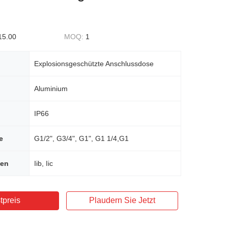
15.00
MOQ:
1
Explosionsgeschützte Anschlussdose
Aluminium
IP66
e
G1/2", G3/4", G1", G1 1/4,G1
hen
Iib, Iic
tpreis
Plaudern Sie Jetzt