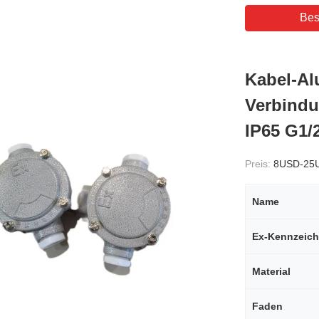
Bes
Kabel-Al
Verbindu
IP65 G1/
Preis:
8USD-25
Name
Ex-Kennzeic
Material
Faden