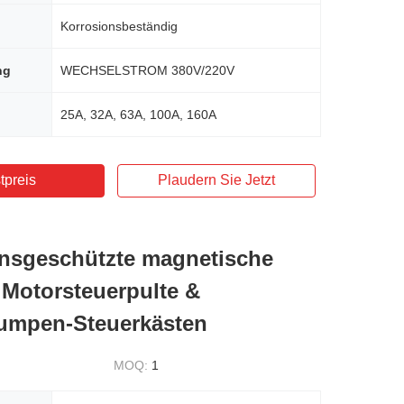
Korrosionsbeständig
ng
WECHSELSTROM 380V/220V
25A, 32A, 63A, 100A, 160A
tpreis
Plaudern Sie Jetzt
nsgeschützte magnetische
 Motorsteuerpulte &
umpen-Steuerkästen
MOQ:
1