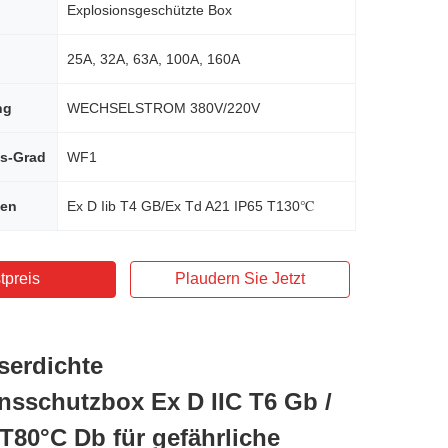
Explosionsgeschützte Box
25A, 32A, 63A, 100A, 160A
ng
WECHSELSTROM 380V/220V
ns-Grad
WF1
hen
Ex D Iib T4 GB/Ex Td A21 IP65 T130℃
tpreis
Plaudern Sie Jetzt
serdichte
nsschutzbox Ex D IIC T6 Gb /
 T80°C Db für gefährliche