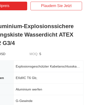
tpreis
Plaudern Sie Jetzt
uminium-Explosionssichere
ngskiste Wasserdicht ATEX
2 G3/4
USD
MOQ:
5
Explosionsgeschützter Kabelanschlusskasten
hen
EXdIIC T6 Gb;
Aluminium werfen
G-Gewinde