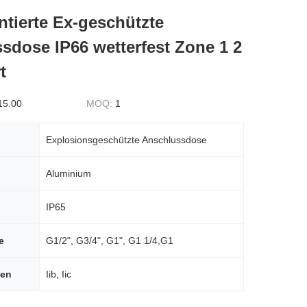
ierte Ex-geschützte
sdose IP66 wetterfest Zone 1 2
t
15.00
MOQ:
1
Explosionsgeschützte Anschlussdose
Aluminium
IP65
e
G1/2", G3/4", G1", G1 1/4,G1
hen
Iib, Iic