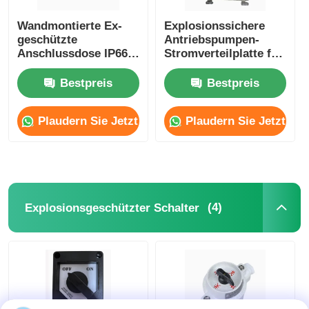
Wandmontierte Ex-
Explosionssichere
geschützte
Antriebspumpen-
Anschlussdose IP66
Stromverteilplatte für
wetterfest Zone 1 2
gefährliche Bereiche
zertifiziert
Bestpreis
Bestpreis
Plaudern Sie Jetzt
Plaudern Sie Jetzt
(4)
Explosionsgeschützter Schalter