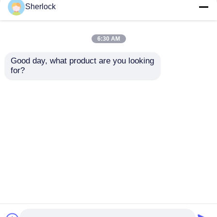
Sherlock
GRP Material
Explosionssichere
Explosionsgeschützter
Schaltfläche für die
6:30 AM
Drehschalter
Beleuchtungssteuerung
Korrosionsbeständig
Good day, what product are you looking 
IP65
Bestpreis
Bestpreis
for?
Plaudern Sie Jetzt
Plaudern Sie Jetzt
Sehen Sie mehr an
Startseite
Über uns
Kontakt
Desktop Site
Sitemap
Datenschutzrichtlinie
Qualität
Explosionssichere Beleuchtung
China