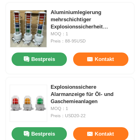
Aluminiumlegierung
mehrschichtiger
Explosionssicherheit
Alarmlicht Signallicht mit
MOQ：1
Schall
Preis：88-95USD
Bestpreis
Kontakt
Explosionssichere
Alarmanzeige für Öl- und
Gaschemieanlagen
MOQ：1
Preis：USD20-22
Bestpreis
Kontakt