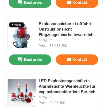
Bestpreis
Kontakt
Explosionssichere Luftfahrt
Obstruktionslicht
Flugzeugsicherheitswarnlicht
Solar Explosionssichere
MOQ：2
Turmlicht
Preis：88-285USD
Bestpreis
Kontakt
Startseite
LED Explosionsgeschützte
Alarmleuchte Warnleuchte für
Produkte
explosionsgefährdete Bereiche
12V/24V/110V/220V/380V
MOQ：1
Preis：20-98USD
Über uns