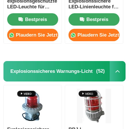
explosionsgeschützte
Explosionssichere
LED-Leuchte für
LED-Linienleuchte für
explosionsgefährdete
Zone 1 Gefährliche
Bereiche Zone 1 Zone
Bereiche
Bestpreis
Bestpreis
2
Plaudern Sie Jetzt
Plaudern Sie Jetzt
(52)
Explosionssicheres Warnungs-Licht