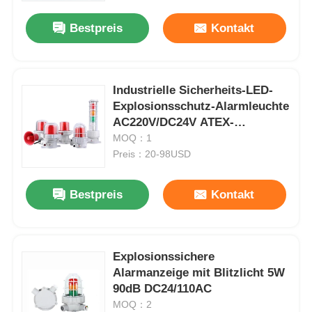
Bestpreis
Kontakt
Fabrik Tour
Qualitätskontrolle
Industrielle Sicherheits-LED-
Explosionsschutz-Alarmleuchte
AC220V/DC24V ATEX-
Kontakt
zertifiziert
MOQ：1
Preis：20-98USD
Referenzen
Bestpreis
Kontakt
Explosionssichere Beleuchtung
Explosionssichere
Explosionssicheres Warnungs-Licht
Alarmanzeige mit Blitzlicht 5W
90dB DC24/110AC
explosionsgeschützter Ventilator
MOQ：2