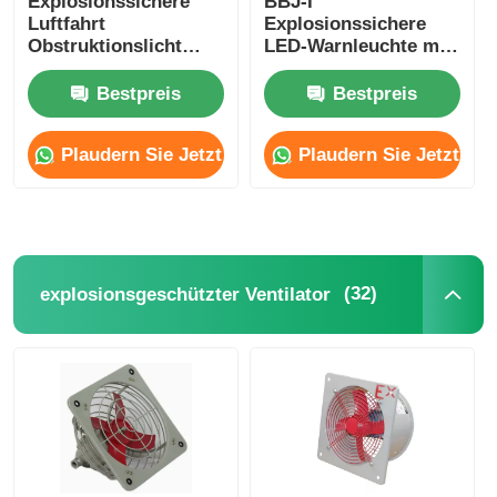
Explosionssichere
BBJ-I
Luftfahrt
Explosionssichere
Obstruktionslicht
LED-Warnleuchte mit
Flugzeugsicherheitswarnlicht
hörbarer Sirene
Solar
Bestpreis
Bestpreis
Explosionssichere
Turmlicht
Plaudern Sie Jetzt
Plaudern Sie Jetzt
(32)
explosionsgeschützter Ventilator