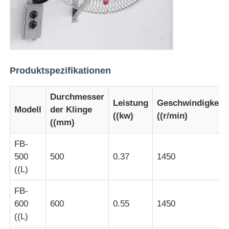
Produktspezifikationen
Durchmesser
Leistung
Geschwindigkeit
Modell
der Klinge
((kw)
((r/min)
((mm)
FB-
500
500
0.37
1450
((L)
FB-
600
600
0.55
1450
((L)