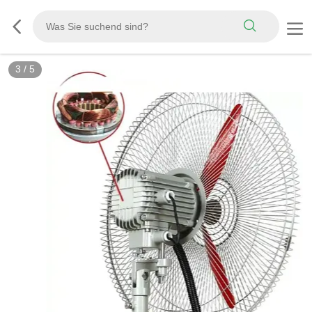
3
/
5