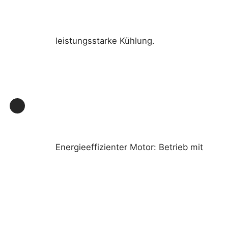
Explosionsgeschützte Box
leistungsstarke Kühlung.
Explosionsgeschützter Schalter
Explosionssichere Kabeldrüsen
explosionssicherer Stecker und Sockel
Energieeffizienter Motor: Betrieb mit