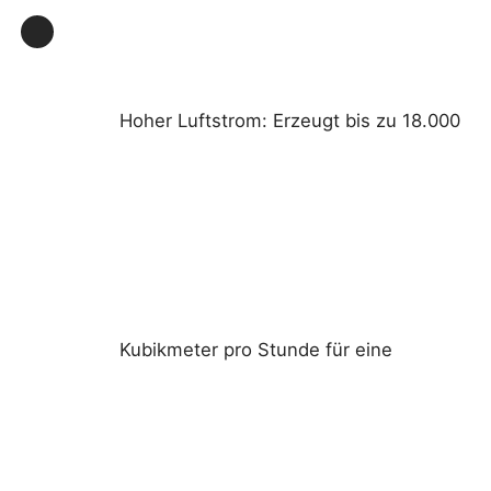
Fabrik Tour
Hoher Luftstrom: Erzeugt bis zu 18.000
Qualitätskontrolle
Kontakt
Referenzen
Explosionssichere Beleuchtung
Kubikmeter pro Stunde für eine
Explosionssicheres Warnungs-Licht
explosionsgeschützter Ventilator