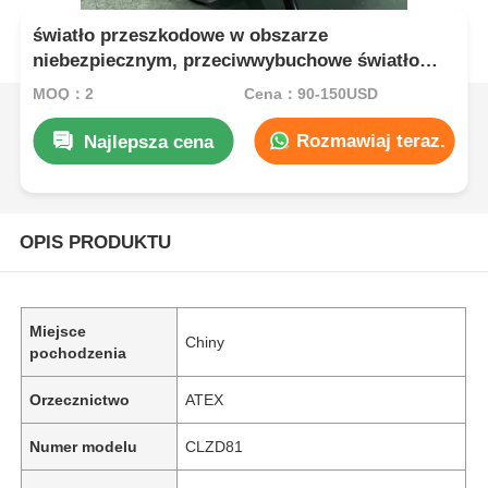
światło przeszkodowe w obszarze
niebezpiecznym, przeciwwybuchowe światło
przeszkodowe w lotnictwie
MOQ：2
Cena：90-150USD
Rozmawiaj teraz.
Najlepsza cena
OPIS PRODUKTU
Miejsce
Chiny
pochodzenia
Orzecznictwo
ATEX
Numer modelu
CLZD81