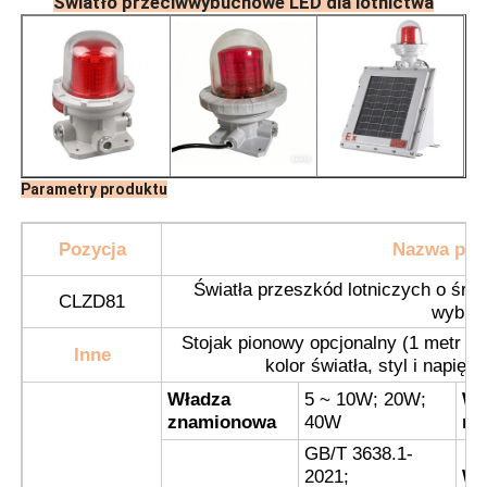
Światło przeciwwybuchowe LED dla lotnictwa
Parametry produktu
Pozycja
Nazwa pro
Światła przeszkód lotniczych o śre
CLZD81
wybuc
Stojak pionowy opcjonalny (1 metr w
Dom
Inne
kolor światła, styl i napię
Władza
5 ~ 10W; 20W;
Wp
Produkty
znamionowa
40W
na
GB/T 3638.1-
2021;
Wy
O nas