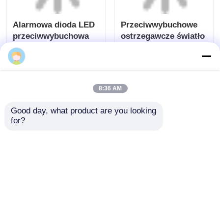
8:36 AM
Alarmowa dioda LED
Przeciwwybuchowe
Good day, what product are you looking 
przeciwwybuchowa
ostrzegawcze światło
for?
dla strefy 1 i strefy 2
stroboskopowe LED
dla bezpieczeństwa
Wyślij zapytanie
Wyślij zapytanie
zakładu