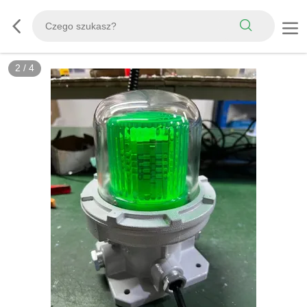
2
/
4