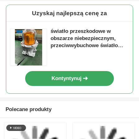
poinformować nas w ciągu 3 dni od otrzymania.
tagi:
Światło ostrzegawcze przeciwwybuchowe
alarm przeciwwybuchowy
Alarm alarmowy
Uzyskaj najlepszą cenę za
światło przeszkodowe w
obszarze niebezpiecznym,
przeciwwybuchowe światło
przeszkodowe w lotnictwie
Kontyntynuj