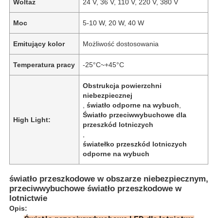
Woltaż
24 V, 36 V, 110 V, 220 V, 380 V
Moc
5-10 W, 20 W, 40 W
Emitujący kolor
Możliwość dostosowania
Temperatura pracy
-25°C~+45°C
Obstrukcja powierzchni
niebezpiecznej
,
światło odporne na wybuch
,
Światło przeciwwybuchowe dla
High Light:
przeszkód lotniczych
,
światełko przeszkód lotniczych
odporne na wybuch
światło przeszkodowe w obszarze niebezpiecznym,
przeciwwybuchowe światło przeszkodowe w
lotnictwie
Opis: