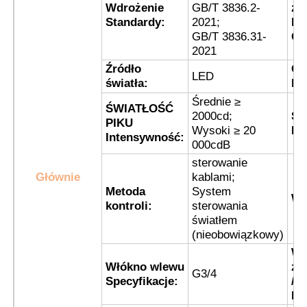
Wdrożenie
GB/T 3836.2-
za
Standardy:
2021;
be
GB/T 3836.31-
Oz
Wycieczka po fabryce
2021
Źródło
Cz
LED
światła:
bł
Kontrola jakości
Średnie ≥
ŚWIATŁOŚĆ
2000cd;
Sy
PIKU
Skontaktuj się z nami
Wysoki ≥ 20
Me
Intensywność:
000cdB
sterowanie
Poprosić o wycenę
Głównie
kablami;
Metoda
System
Wy
kontroli:
sterowania
Oświetlenie przeciwwybuchowe
światłem
(nieobowiązkowy)
W
Lampka alarmowa przeciwwybuchowa
Włókno wlewu
za
G3/4
Specyfikacje:
/P
ka
wentylator przeciwwybuchowy