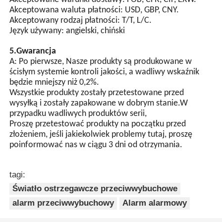
MOQ, 1pc do kontroli próbki jest dostępny.
niż zwykłe lampy.
3Czy możesz przyjąć umieszczenie mojego logo na
Synchronizacja GPS
produkcie?
(nieobowiązkowa)
Proszę poinformować nas formalnie przed produkcją i
potwierdzić projekt na podstawie naszej próbki.
Automatyczne sterowanie
przełącznikiem o działaniu
4.
Jakie usługi możemy udzielić?
świetlnym, wyposażone w
Akceptowane warunki dostawy: FOB, CFR, CIF, EXW.
zintegrowany chip i wiele
Akceptowana waluta płatności: USD, GBP, CNY.
obwodów ochronnych..
Akceptowany rodzaj płatności: T/T, L/C.
Język używany: angielski, chiński
5.Gwarancja
A: Po pierwsze, Nasze produkty są produkowane w
ścisłym systemie kontroli jakości, a wadliwy wskaźnik
będzie mniejszy niż 0,2%.
Wszystkie produkty zostały przetestowane przed
wysyłką i zostały zapakowane w dobrym stanie.W
przypadku wadliwych produktów serii,
Proszę przetestować produkty na początku przed
złożeniem, jeśli jakiekolwiek problemy tutaj, proszę