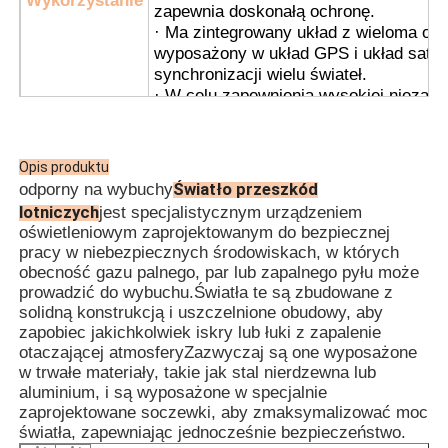
Wykorzystanie
zapewnia doskonałą ochronę.
· Ma zintegrowany układ z wieloma ob
wyposażony w układ GPS i układ sateli
synchronizacji wielu świateł.
· W celu zapewnienia wysokiej niezaw
automatyczny przełącznik o działaniu 
włącza się w nocy i w warunkach mglist
· Synchronizacja bezprzewodowa jest 
Opis produktu
ułatwienia użytkowania i instalacji; pr
Światło przeszkód
odporny na wybuchy
· Jest odpowiedni zarówno do stalowyc
lotniczych
jest specjalistycznym urządzeniem
kablowych.
oświetleniowym zaprojektowanym do bezpiecznej
pracy w niebezpiecznych środowiskach, w których
· Platformy naftowe i gazowe
obecność gazu palnego, par lub zapalnego pyłu może
· Zakłady przetwórstwa chemicznego
prowadzić do wybuchu.Światła te są zbudowane z
· Silony zbóż i młyny mąkowe
solidną konstrukcją i uszczelnione obudowy, aby
· Urządzenia wiertnicze na morzu
zapobiec jakichkolwiek iskry lub łuki z zapalenie
· Stacje LNG
APPL
otaczającej atmosferyZazwyczaj są one wyposażone
· Kopalnie węgla i infrastruktura tunelo
w trwałe materiały, takie jak stal nierdzewna lub
· Składniki niebezpieczne
aluminium, i są wyposażone w specjalnie
· Strefa 1 i Strefa 2
zaprojektowane soczewki, aby zmaksymalizować moc
· Dla grup temperatur T1~T6
światła, zapewniając jednocześnie bezpieczeństwo.
· dla środowisk gazowych IIA, IIB, IIC