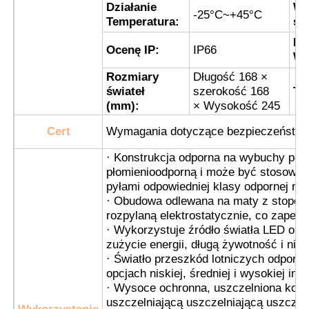
Działanie
W 
-25°C~+45°C
Temperatura:
św
Explosion Proof Box
Ko
Ocenę IP:
IP66
Wy
Rozmiary
Długość 168 ×
wyłącznik przeciwwybuchowy
świateł
szerokość 168
Tł
(mm):
× Wysokość 245
Glandy kablowe zabezpieczone przed wybuchem
Cert
Wymagania dotyczące bezpieczeństw
· Konstrukcja odporna na wybuchy pos
wtyczka i gniazdo przeciwwybuchowe
płomienioodporną i może być stosowan
pyłami odpowiedniej klasy odpornej na
· Obudowa odlewana na maty z stopów
rozpylaną elektrostatycznie, co zapewn
· Wykorzystuje źródło światła LED o wy
zużycie energii, długą żywotność i ni
· Światło przeszkód lotniczych odporn
opcjach niskiej, średniej i wysokiej in
· Wysoce ochronna, uszczelniona kon
uszczelniającą uszczelniającą uszczel