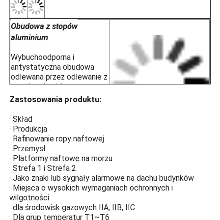
Obudowa z stopów
aluminium
Wybuchoodporna i
antystatyczna obudowa
odlewana przez odlewanie z
stopów aluminium z
powierzchnią plastikową
Zastosowania produktu:
spryskanową
elektrostatycznie w celu
· Skład
zapewnienia odporności na
· Produkcja
korozję, antystatyczną i