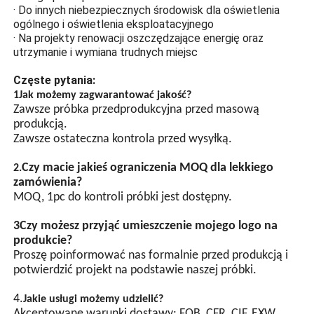
· Rafinowanie ropy naftowej
odporność na uderzenia.
· Przemysł
· Platformy naftowe na morzu
Szkło o wysokiej
· Strefa 1 i Strefa 2
wytrzymałości
· Jako znaki lub sygnały alarmowe na dachu budynków
· Miejsca o wysokich wymaganiach ochronnych i
Ochrona
wilgotności
przeciwwybuchowa ze
· dla środowisk gazowych IIA, IIB, IIC
szkła hartowanego o
· Dla grup temperatur T1~T6
wysokiej wytrzymałości
· Do innych niebezpiecznych środowisk dla oświetlenia
zapobiega kontaktu iskry
ogólnego i oświetlenia eksploatacyjnego
łukowej z oświetlenia z
· Na projekty renowacji oszczędzające energię oraz
gazem łatwopalnym i
utrzymanie i wymiana trudnych miejsc
wywołaniu eksplozji.
Konstrukcja oszczędna
Częste pytania:
1Jak możemy zagwarantować jakość?
Światła o wysokiej jasności
Zawsze próbka przedprodukcyjna przed masową
LED, lampy o wysokiej
produkcją.
jasności LED, lampy o
Zawsze ostateczna kontrola przed wysyłką.
wysokiej oszczędności
energii na chipie LED, mają
Czy macie jakieś ograniczenia MOQ dla lekkiego
2.
wysoką jasność i są
zamówienia?
bardziej energooszczędne