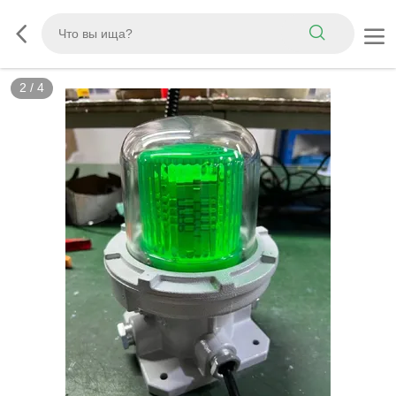
2
/
4