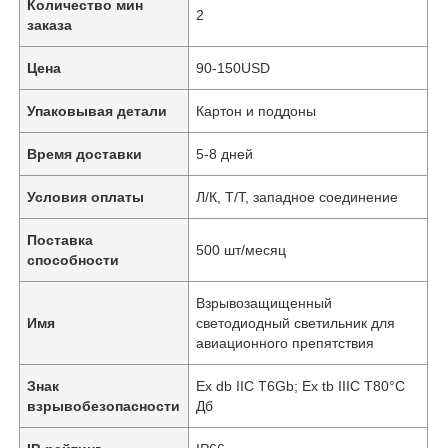
Количество мин
2
заказа
Цена
90-150USD
Упаковывая детали
Картон и поддоны
Время доставки
5-8 дней
Условия оплаты
Л/К, Т/Т, западное соединение
Поставка
500 шт/месяц
способности
Взрывозащищенный
Имя
светодиодный светильник для
авиационного препятствия
Знак
Ex db IIC T6Gb; Ex tb IIIC T80°C
взрывобезопасности
Дб