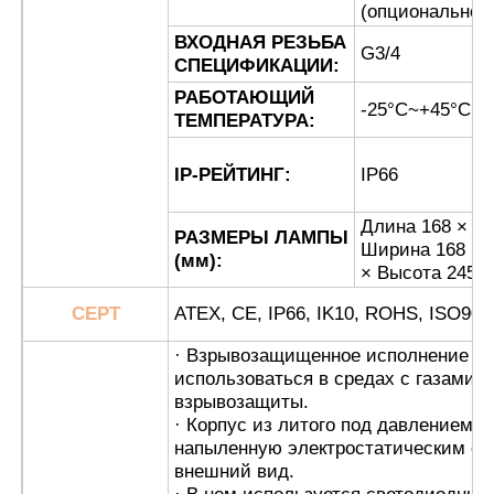
(опционально)
ВХОДНАЯ РЕЗЬБА
G3/4
Коробка, защищенная от взрывов
СПЕЦИФИКАЦИИ:
РАБОТАЮЩИЙ
-25°С~+45°С
ТЕМПЕРАТУРА:
взрывозащищенный переключатель
IP-РЕЙТИНГ:
IP66
Взрывостойкие кабельные железы
Длина 168 ×
РАЗМЕРЫ ЛАМПЫ
Ширина 168
(мм):
взрывозащищенные штепсельная вилка и гнездо
× Высота 245
СЕРТ
АТЕХ, CE, IP66, IK10, ROHS, ISO900
· Взрывозащищенное исполнение им
использоваться в средах с газами 
взрывозащиты.
· Корпус из литого под давлением 
напыленную электростатическим сп
внешний вид.