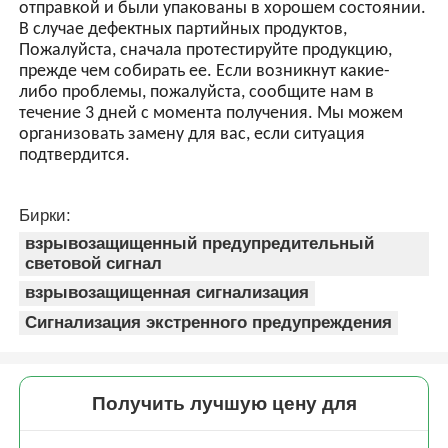
5. Гарантия
О: Во-первых, наша продукция производится в
строгой системе контроля качества, и процент
бракованных изделий составляет менее 0,2%. Во-
вторых,
В течение гарантийного срока мы отправим новые
фонари с новым заказом на небольшое количество.
Все продукты были протестированы перед
отправкой и были упакованы в хорошем состоянии.
В случае дефектных партийных продуктов,
Пожалуйста, сначала протестируйте продукцию,
прежде чем собирать ее. Если возникнут какие-
либо проблемы, пожалуйста, сообщите нам в
течение 3 дней с момента получения. Мы можем
организовать замену для вас, если ситуация
подтвердится.
Бирки:
взрывозащищенный предупредительный
световой сигнал