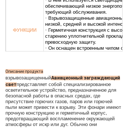
· В нем используется светодиодный 
обеспечивающий низкое энергопотр
требующий обслуживания.
· Взрывозащищенные авиационные з
низкой, средней и высокой интенсив
ФУНКЦИИ
· Герметичная конструкция с высок
старению уплотнительной прокладко
превосходную защиту.
· Он оснащен встроенным чипом с 
оснащен спутниковым чипом GPS и 
источников света.
· Для обеспечения высокой надежно
Описание продукта
выключатель с подсветкой, который
Авиационный заграждающий
взрывозащищенный
условиях тумана и выключается в т
· Беспроводная синхронизация дост
свет
представляет собой специализированное
и установки; пожалуйста, укажите пр
осветительное устройство, предназначенное для
безопасной работы в опасных средах, где
· Подходит как для стальных труб, 
присутствие горючих газов, паров или горючей
· Нефтегазовые платформы
пыли может привести к взрыву. Эти фонари имеют
· Химические перерабатывающие з
прочную конструкцию и герметичный корпус,
· Зерновые силосы и мукомольные 
предотвращающий воспламенение окружающей
· Морские буровые установки
атмосферы от искр или дуг. Обычно они