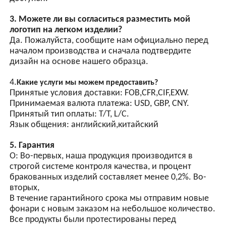
Всегда предсерийный образец перед массовым
Светодиодные лампы
производством.
высокой яркости,
Всегда окончательная проверка перед отправкой.
энергосберегающие
светодиодные лампы
Есть ли у вас какой-либо лимит минимального
2.
имеют высокую яркость и
заказа для легкого заказа?
более энергоэффективны,
Минимальный заказ, 1 шт. для проверки образца
чем обычные лампы.
доступен.
GPS-синхронизация
(опционально)
3. Можете ли вы согласиться разместить мой
логотип на легком изделии?
Автоматическое
Да. Пожалуйста, сообщите нам официально перед
управление световым
началом производства и сначала подтвердите
выключателем,
дизайн на основе нашего образца.
оснащенное встроенным
чипом и несколькими
4.
Какие услуги мы можем предоставить?
схемами защиты.
Принятые условия доставки: FOB,CFR,CIF,EXW.
Синхронного мигания
Принимаемая валюта платежа: USD, GBP, CNY.
нескольких ламп можно
Принятый тип оплаты: T/T, L/C.
добиться с помощью
Язык общения: английский,китайский
сигнальных линий
синхронизации.