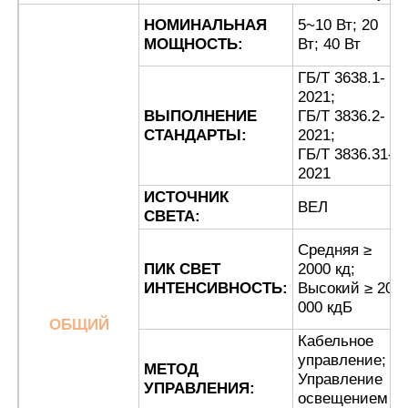
НОМИНАЛЬНАЯ
5~10 Вт; 20
МОЩНОСТЬ:
Вт; 40 Вт
Наша фабрика
ГБ/Т 3638.1-
2021;
контроль качества
ВЫПОЛНЕНИЕ
ГБ/Т 3836.2-
СТАНДАРТЫ:
2021;
ГБ/Т 3836.31-
контактные данные
2021
ИСТОЧНИК
ВЕЛ
СВЕТА:
Отправить запрос
Средняя ≥
ПИК СВЕТ
2000 кд;
Взрывозащищенное освещение
ИНТЕНСИВНОСТЬ:
Высокий ≥ 20
000 кдБ
ОБЩИЙ
Кабельное
Взрывозащищенный свет сигнала тревоги
управление;
МЕТОД
Управление
УПРАВЛЕНИЯ:
освещением
взрывозащищенный вентилятор