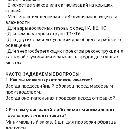
поверхностью,
Применение продукта:
напыленной
электростатическим
· Склад
способом, для
· Мануфактура
обеспечения
· Нефтепереработка
коррозионной стойкости,
· Промышленность
антистатичности и
· Морские нефтяные платформы
ударопрочности.
· Зона 1 и Зона 2
· В качестве знаков или сигнализаций на крышах
Высокопрочное
зданий.
закаленное стекло
· Места с повышенными требованиями к защите и
влажности.
Взрывозащищенная
· Для взрывоопасных газовых сред IIA, IIB, IIC
защита из высокопрочного
· Для температурных групп T1~T6
закаленного стекла
· Для других опасных условий для общего и рабочего
предотвращает контакт
освещения
дуговых искр от
· Для энергосберегающих проектов реконструкции, а
освещения с горючими
также обслуживания и замены в труднодоступных
газами и возникновение
местах.
взрывов.
Энергосберегающий
ЧАСТО ЗАДАВАЕМЫЕ ВОПРОСЫ:
дизайн
1. Как мы можем гарантировать качество?