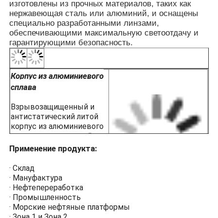
· Станции СПГ
изготовлены из прочных материалов, таких как
ПРИЛОЖЕНИЕ
· Угольные шахты и туннельная инф
нержавеющая сталь или алюминий, и оснащены
· Склады опасного хранения
специально разработанными линзами,
обеспечивающими максимальную светоотдачу и
· Зона 1 и Зона 2
гарантирующими безопасность.
· Для температурных групп T1~T6
· Для взрывоопасных газовых сред IIA
Корпус из алюминиевого
сплава
Взрывозащищенный и
антистатический литой
корпус из алюминиевого
сплава с пластиковой