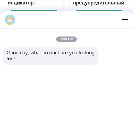
Взрывозащищенный
Взрывозащищенный
9:49 PM
светодиодный
светодиодный
индикатор
предупредительный
Good day, what product are you looking 
for?
сигнализации для
стробоскоп для
Отправить запрос
Отправить запрос
зоны 1 и зоны 2
безопасности
предприятий