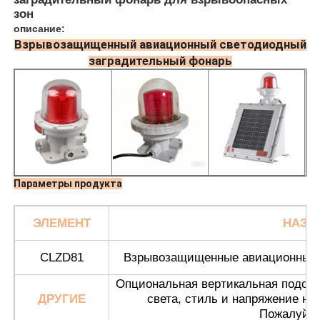
зон
описание:
Взрывозащищенный авиационный светодиодный
заградительный фонарь
Параметры продукта
ЭЛЕМЕНТ
НАЗВ
Главная страница
CLZD81
Взрывозащищенные авиационные з
Продукция
Опциональная вертикальная подстав
ДРУГИЕ
света, стиль и напряжение на
Пожалуйст
О Компании