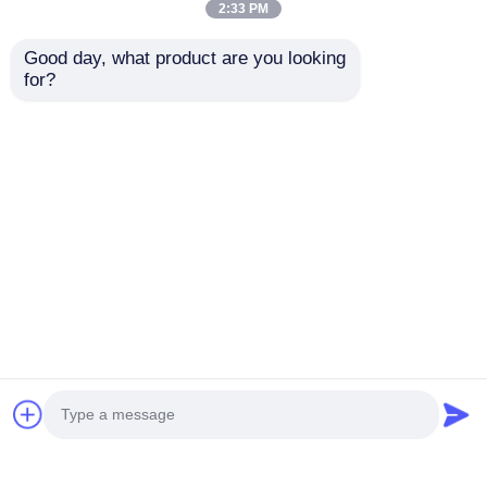
2:33 PM
ゾーン 1 およびゾーン
プラントの安全のため
Good day, what product are you looking 
2 用防爆警報 LED ラ
の防爆 LED 警告スト
for?
イト
ロボ ライト
お問い合わせを送信
お問い合わせを送信
カスタマイズ可能な防
ATEX 石油・ガス、化
爆 LED 警報灯メーカ
学プラント、危険区域
ー - 迅速な発送
用防爆警報灯