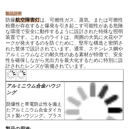
・高輝度LED光源を採用しており、消
費電力が低く、長寿命でメンテナンス
フリーです。
製品説明
航空障害灯
· 防爆航空障害灯は、低、中、高強度の
防爆
は、可燃性ガス、蒸気、または可燃性
粉塵が存在すると爆発を引き起こす可能性がある危険
オプションがあります。
な環境で安全に動作するように設計された特殊な照明
・耐老化性シリコーンゴムシールガス
装置です。これらのライトは、周囲の大気に火花やア
ケットを採用した高保護密閉構造で、
ークが発火するのを防ぐために、堅牢な構造と密閉さ
特徴
優れた保護力を発揮します。
れた筐体で設計されています。通常、ステンレス鋼や
· 複数の保護回路を備えた統合チップを
アルミニウムなどの耐久性のある素材が特徴で、安全
備えており、GPS および北斗衛星チッ
性を確保しながら光出力を最大化するために特別に設
プを搭載して複数のライトを同期する
計されたレンズが装備されています。
ことができます。
・夜間や霧の場合は自動点灯、日中は
消灯する信頼性の高い自動光スイッチ
を採用しています。
· 使用と設置を容易にするために、リク
エストに応じてワイヤレス同期を利用
できます。ご注文時にご指定くださ
い。
・鋼管、ケーブル配線の両方に適して
います。