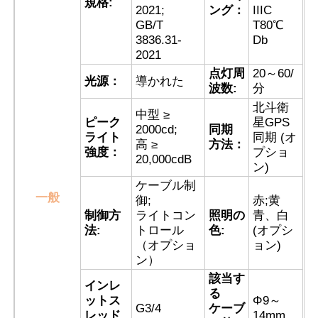
規格:
2021;
ング：
IIIC
GB/T
T80℃
3836.31-
Db
会社案内
2021
点灯周
20～60/
光源：
導かれた
品質管理
波数:
分
北斗衛
中型 ≥
ピーク
星GPS
2000cd;
同期
お問い合わせ
ライト
同期 (オ
高 ≥
方法：
強度：
プショ
20,000cdB
ン)
見積依頼
ケーブル制
一般
御;
赤;黄
制御方
ライトコン
照明の
青、白
耐圧防爆照明
法:
トロール
色:
(オプシ
（オプショ
ョン)
ン）
耐圧防爆警報ライト
該当す
インレ
る
ットス
Φ9～
G3/4
ケーブ
防爆ファン
レッド
14mm