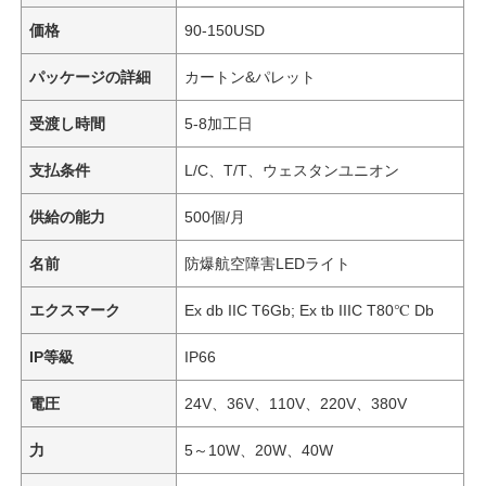
価格
90-150USD
パッケージの詳細
カートン&パレット
受渡し時間
5-8加工日
支払条件
L/C、T/T、ウェスタンユニオン
供給の能力
500個/月
名前
防爆航空障害LEDライト
エクスマーク
Ex db IIC T6Gb; Ex tb IIIC T80℃ Db
IP等級
IP66
電圧
24V、36V、110V、220V、380V
力
5～10W、20W、40W