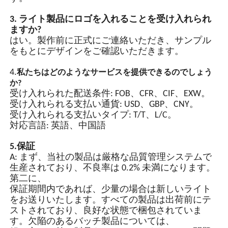
省エネ設計
よくある質問：
1. 品質はどのように保証できますか?
LED高輝度ランプビーズ、
量産前には必ず試作サンプルを作成します。
LEDチップ省エネランプビ
出荷前には必ず最終検査を行ってください。
ーズは高輝度で、通常のラ
ンプビーズよりもエネルギ
少量注文のMOQ制限はありますか?
2.
ー効率が高いです。
MOQ、サンプルチェック用に 1 個が利用可能で
す。
3. ライト製品にロゴを入れることを受け入れられ
GPS同期(オプション)
ますか?
はい。製作前に正式にご連絡いただき、サンプル
統合チップと複数の保護回
をもとにデザインをご確認いただきます。
路を備えた自動光操作スイ
ッチ制御。複数のランプの
4.
私たちはどのようなサービスを提供できるのでしょう
同期点滅は、同期信号ライ
か?
ンを通じて実現できます。
受け入れられた配送条件: FOB、CFR、CIF、EXW。
受け入れられる支払い通貨: USD、GBP、CNY。
受け入れられる支払いタイプ: T/T、L/C。
対応言語: 英語、中国語