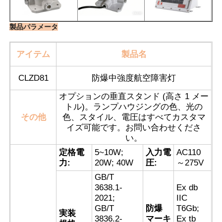
製品パラメータ
アイテム
製品名
CLZD81
防爆中強度航空障害灯
オプションの垂直スタンド (高さ 1 メー
トル)。ランプハウジングの色、光の
その他
色、スタイル、電圧はすべてカスタマ
イズ可能です。お問い合わせくださ
い。
定格電
5~10W;
入力電
AC110
ホーム
力:
20W; 40W
圧:
～275V
GB/T
3638.1-
Ex db
製品
2021;
IIC
GB/T
防爆
T6Gb;
実装
3836.2-
マーキ
Ex tb
企業情報