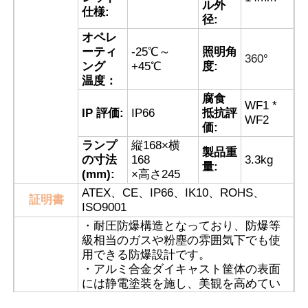
ル外
仕様:
径:
防爆ボックス
オペレ
ーティ
-25℃～
照明角
360
°
ング
+45℃
度:
防爆スイッチ
温度：
腐食
WF1 *
IP 評価:
IP66
抵抗評
WF2
防爆ケーブル腺
価:
ランプ
縦168×横
製品重
の寸法
168
3.3kg
量:
耐圧防爆プラグおよびソケット
(mm):
×高さ245
ATEX、CE、IP66、IK10、ROHS、
証明書
ISO9001
・耐圧防爆構造となっており、防爆等
級相当のガスや粉塵の雰囲気下でも使
用できる防爆設計です。
・アルミ合金ダイキャスト筐体の表面
には静電塗装を施し、美観を高めてい
ます。