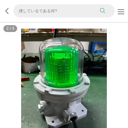
2
/
4