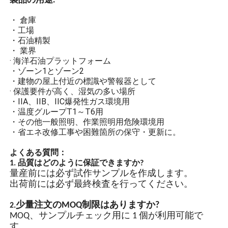
· 石油およびガスプラットフォーム
アルミニウム合金ハウジ
・化学処理プラント
ング
· 穀物サイロと製粉工場
· 海洋掘削リグ
防爆性と帯電防止性を備え
・LNGステーション
たアルミニウム合金ダイカ
アプリ
· 炭鉱およびトンネルインフラ
スト製ハウジング。プラス
· 危険物保管倉庫
チック表面に静電スプレー
・ゾーン1とゾーン2
を施し、耐食性、帯電防止
製品の用途:
・温度グループT1～T6用
性、耐衝撃性を高めていま
・IIA、IIB、IIC爆発性ガス環境用
す。
・ 倉庫
・工場
・石油精製
高強度強化ガラス
・ 業界
· 海洋石油プラットフォーム
高強度強化ガラスの防爆保
・ゾーン1とゾーン2
護により、照明からのアー
・建物の屋上付近の標識や警報器として
ク火花が可燃性ガスと接触
· 保護要件が高く、湿気の多い場所
して爆発を引き起こすこと
・IIA、IIB、IIC爆発性ガス環境用
を防ぎます。
・温度グループT1～T6用
・その他一般照明、作業照明用危険環境用
・省エネ改修工事や困難箇所の保守・更新に。