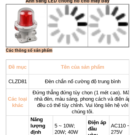
Ánh sáng LED chống nổ cho máy bay
Các thông số sản phẩm
Đề mục
Tên của sản phẩm
CLZD81
Đèn chắn nổ cường độ trung bình
Đứng thẳng đứng tùy chọn (1 mét cao). Màu
Nhà
Các loại
nhà đèn, màu sáng, phong cách và điện áp
khác
đều có thể tùy chỉnh. Vui lòng liên hệ với
chúng tôi.
Sản phẩm
Năng
Điện áp
lượng
5 ~ 10W;
AC110 ~
đầu
định
20W; 40W
275V
Về chúng tôi