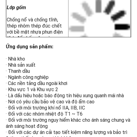
bảo vệ và có thể được trang bị một con chip
vệ tinh GPS và Beidou để đồng bộ hóa nhiều
Lớp gốm
đèn.
· Nó sử dụng một công tắc hoạt động bằng
Chống nổ và chống tĩnh,
ánh sáng tự động để có độ tin cậy cao, tự
thép nhôm thép đúc chết
với bề mặt nhựa phun điện
động bật vào ban đêm và trong điều kiện
tĩnh để chống ăn mòn,
sương mù, và tắt trong ngày.
chống tĩnh và chống va
· Đồng bộ không dây có sẵn theo yêu cầu để
Ứng dụng sản phẩm:
chạm.
dễ sử dụng và cài đặt; vui lòng chỉ định khi
đặt hàng.
· Nhà kho
Nó phù hợp cho cả ống thép và dây cáp.
· Nhà sản xuất
· Thanh dầu
Kính cứng cao
· Các nền tảng dầu khí
· Ngành công nghiệp
· Các nhà máy chế biến hóa chất
· Các nền tảng dầu ngoài khơi
Bảo vệ chống nổ bằng thủy
· Các nhà máy sản xuất ngũ cốc và bột
· Khu vực 1 và Khu vực 2
tinh cứng cao ngăn chặn tia
· Các giàn khoan ngoài khơi
· Là dấu hiệu hoặc báo động tín hiệu xung quanh mái nhà
lửa cung từ ánh sáng tiếp
· Trạm LNG
· Nơi có yêu cầu bảo vệ cao và độ ẩm cao
APPL
xúc với khí dễ cháy và gây
· Mỏ than và cơ sở hạ tầng đường hầm
· Đối với môi trường khí nổ IIA, IIB, IIC
ra vụ nổ.
· Các kho lưu trữ nguy hiểm
· Đối với các nhóm nhiệt độ T1 ~ T6
· Khu vực 1 và Khu vực 2
· Đối với môi trường nguy hiểm khác cho ánh sáng chung và
· Đối với các nhóm nhiệt độ T1 ~ T6
ánh sáng hoạt động
· Đối với các dự án cải tạo tiết kiệm năng lượng và bảo trì
· Đối với môi trường khí nổ IIA, IIB, IIC
Thiết kế tiết kiệm năng