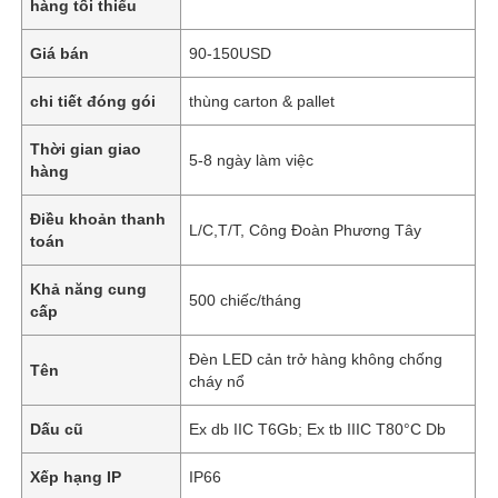
hàng tối thiểu
Giá bán
90-150USD
chi tiết đóng gói
thùng carton & pallet
Thời gian giao
5-8 ngày làm việc
hàng
Điều khoản thanh
L/C,T/T, Công Đoàn Phương Tây
toán
Khả năng cung
500 chiếc/tháng
cấp
Đèn LED cản trở hàng không chống
Tên
cháy nổ
Dấu cũ
Ex db IIC T6Gb; Ex tb IIIC T80°C Db
Xếp hạng IP
IP66