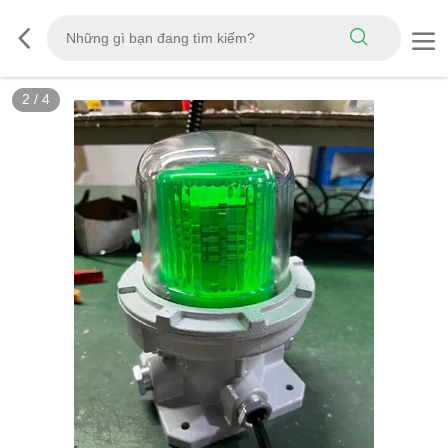
2
/
4