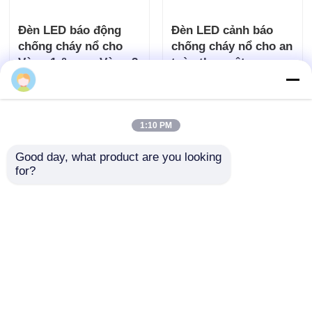
Đèn LED báo động
Đèn LED cảnh báo
chống cháy nổ cho
chống cháy nổ cho an
Vùng 1 &amp; Vùng 2
toàn thực vật
Gửi yêu cầu
Gửi yêu cầu
1:10 PM
Good day, what product are you looking 
for?
Nhà sản xuất đèn báo
Đèn báo chống cháy
động LED chống cháy
nổ ATEX cho dầu khí,
nổ có thể tùy chỉnh -
nhà máy hóa chất và