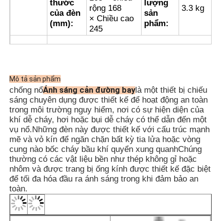
thước
lượng
rộng 168
3.3 kg
của đèn
sản
× Chiều cao
(mm):
phẩm:
245
CERT
ATEX, CE, IP66, IK10, ROHS, ISO9001
· Thiết kế chống nổ có cấu trúc chống cháy
và có thể được sử dụng trong môi trường với
Mô tả sản phẩm
khí và bụi có lớp chống nổ tương ứng.
Ánh sáng cản đường bay
chống nổ
là một thiết bị chiếu
· Lớp hợp kim nhôm được đúc đập có bề mặt
sáng chuyên dụng được thiết kế để hoạt động an toàn
phun điện tĩnh để có ngoại hình hấp dẫn.
trong môi trường nguy hiểm, nơi có sự hiện diện của
· Nó sử dụng một nguồn ánh sáng LED sáng
khí dễ cháy, hơi hoặc bụi dễ cháy có thể dẫn đến một
cao, cung cấp tiêu thụ năng lượng thấp, tuổi
vụ nổ.Những đèn này được thiết kế với cấu trúc mạnh
thọ dài và không cần bảo trì.
mẽ và vỏ kín để ngăn chặn bất kỳ tia lửa hoặc vòng
· Đèn cản hàng không chống nổ có sẵn trong
cung nào bốc cháy bầu khí quyển xung quanhChúng
các tùy chọn cường độ thấp, trung bình và
thường có các vật liệu bền như thép không gỉ hoặc
nhôm và được trang bị ống kính được thiết kế đặc biệt
cao.
để tối đa hóa đầu ra ánh sáng trong khi đảm bảo an
· Cấu trúc kín, có độ bảo vệ cao, được trang
toàn.
Các đặc
bị vỏ kín cao su silicon chống lão hóa, cung
điểm
cấp bảo vệ tuyệt vời.
Nó có một con chip tích hợp với nhiều mạch