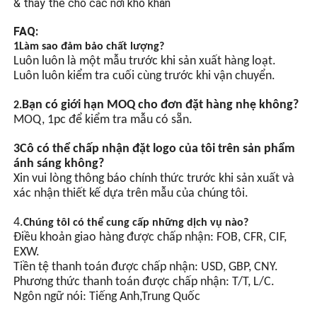
& thay thế cho các nơi khó khăn
lượng
FAQ:
Đèn đèn LED sáng cao,
1Làm sao đảm bảo chất lượng?
đèn LED chip tiết kiệm năng
Luôn luôn là một mẫu trước khi sản xuất hàng loạt.
lượng có độ sáng cao và
Luôn luôn kiểm tra cuối cùng trước khi vận chuyển.
tiết kiệm năng lượng hơn
so với đèn thông thường.
Bạn có giới hạn MOQ cho đơn đặt hàng nhẹ không?
2.
MOQ, 1pc để kiểm tra mẫu có sẵn.
Đồng bộ hóa GPS ((Tìm
3Cô có thể chấp nhận đặt logo của tôi trên sản phẩm
ánh sáng không?
chọn)
Xin vui lòng thông báo chính thức trước khi sản xuất và
Điều khiển tự động chuyển
xác nhận thiết kế dựa trên mẫu của chúng tôi.
đổi ánh sáng, được trang bị
một con chip tích hợp và
4.
Chúng tôi có thể cung cấp những dịch vụ nào?
nhiều mạch bảo vệ..
Điều khoản giao hàng được chấp nhận: FOB, CFR, CIF,
EXW.
Tiền tệ thanh toán được chấp nhận: USD, GBP, CNY.
Phương thức thanh toán được chấp nhận: T/T, L/C.
Ngôn ngữ nói: Tiếng Anh,Trung Quốc