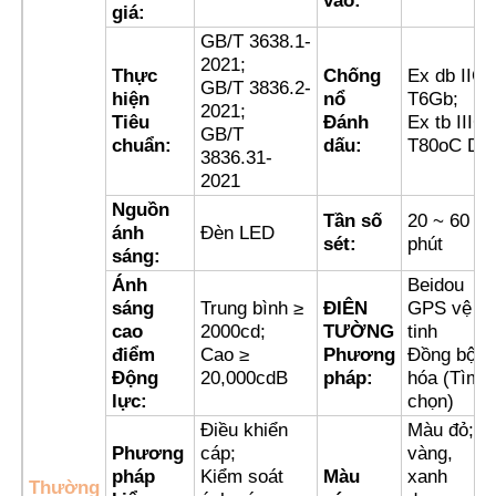
vào:
giá:
GB/T 3638.1-
Tham quan nhà máy
2021;
Thực
Chống
Ex db IIC
GB/T 3836.2-
hiện
nổ
T6Gb;
2021;
Tiêu
Đánh
Ex tb IIIC
GB/T
Kiểm soát chất lượng
chuẩn:
dấu:
T80oC Db
3836.31-
2021
Liên hệ chúng tôi
Nguồn
Tần số
20 ~ 60
ánh
Đèn LED
sét:
phút
sáng:
Yêu cầu báo giá
Ánh
Beidou
sáng
Trung bình ≥
ĐIÊN
GPS vệ
cao
2000cd;
TƯỜNG
tinh
Chiếu sáng chống cháy nổ
điểm
Cao ≥
Phương
Đồng bộ
Động
20,000cdB
pháp:
hóa (Tìm
lực:
chọn)
Đèn báo cháy nổ
Điều khiển
Màu đỏ;
Phương
cáp;
vàng,
pháp
Kiểm soát
Màu
xanh
quạt chống cháy nổ
Thường