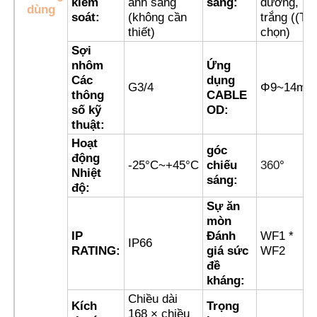
kiểm
ánh sáng
sáng:
dương,
dùng
soát:
(không cần
trắng ((Tự
thiết)
chọn)
Hộp chống nổ
Sợi
nhôm
Ứng
Các
dụng
công tắc chống cháy nổ
G3/4
Φ9~14mm
thông
CABLE
số kỹ
OD:
thuật:
Các tuyến cáp chống nổ
Hoạt
góc
động
-25°C~+45°C
chiếu
360
°
phích cắm và ổ cắm chống cháy nổ
Nhiệt
sáng:
độ:
Sự ăn
mòn
IP
Đánh
WF1 *
IP66
RATING:
giá sức
WF2
đề
kháng:
Chiều dài
Kích
Trọng
168 × chiều