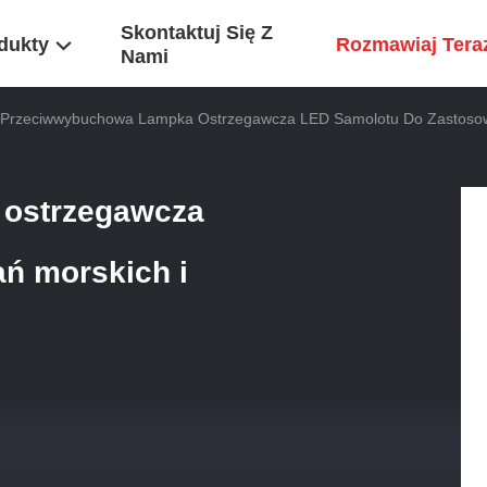
Skontaktuj Się Z
dukty
Rozmawiaj Tera
Nami
Przeciwwybuchowa Lampka Ostrzegawcza LED Samolotu Do Zastosow
ostrzegawcza
ń morskich i