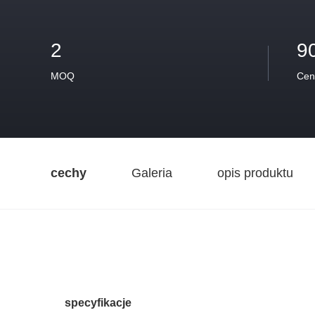
2
9
MOQ
Cen
cechy
Galeria
opis produktu
specyfikacje