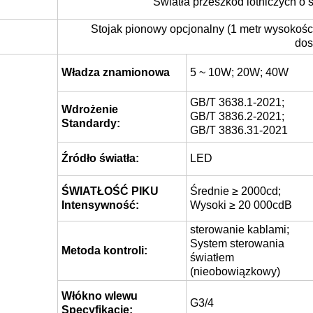
Światła przeszkód lotniczych o
Stojak pionowy opcjonalny (1 metr wysokości)
dos
Władza znamionowa
5 ~ 10W; 20W; 40W
GB/T 3638.1-2021;
Wdrożenie
GB/T 3836.2-2021;
Standardy:
GB/T 3836.31-2021
Źródło światła:
LED
ŚWIATŁOŚĆ PIKU
Średnie ≥ 2000cd;
Intensywność:
Wysoki ≥ 20 000cdB
sterowanie kablami;
System sterowania
Metoda kontroli:
światłem
(nieobowiązkowy)
Włókno wlewu