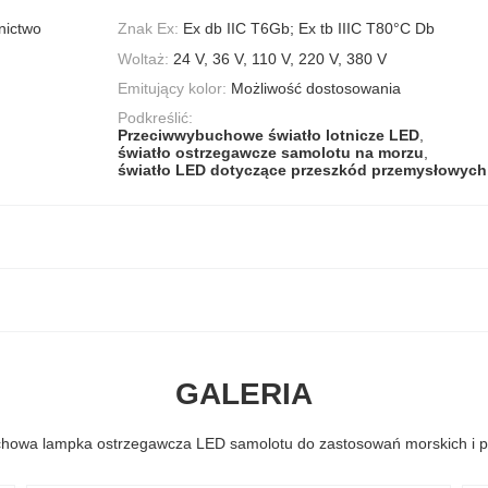
nictwo
Znak Ex:
Ex db IIC T6Gb; Ex tb IIIC T80°C Db
Woltaż:
24 V, 36 V, 110 V, 220 V, 380 V
Emitujący kolor:
Możliwość dostosowania
Podkreślić:
Przeciwwybuchowe światło lotnicze LED
,
światło ostrzegawcze samolotu na morzu
,
światło LED dotyczące przeszkód przemysłowych
GALERIA
howa lampka ostrzegawcza LED samolotu do zastosowań morskich i 