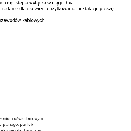
rzystuje automatyczny przełącznik o działaniu świetlnym,
ch mglistej, a wyłącza w ciągu dnia.
ądanie dla ułatwienia użytkowania i instalacji; proszę
i przewodów kablowych.
dzeniem oświetleniowym
 palnego, par lub