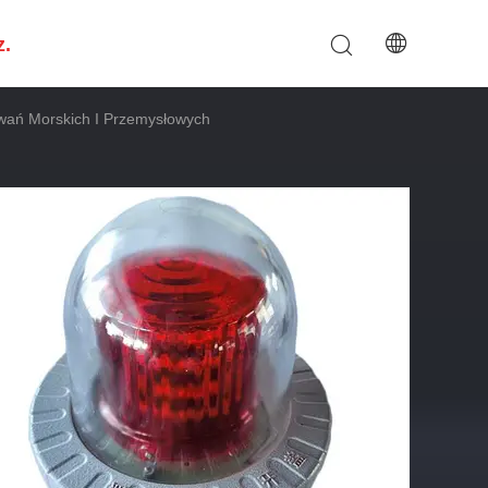
z.
ań Morskich I Przemysłowych