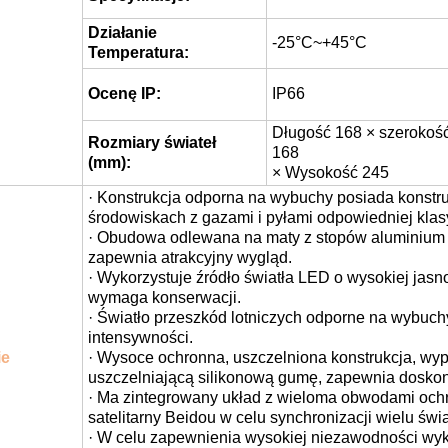
G3/4
Specyfikacje:
Działanie
-25°C~+45°C
Temperatura:
Ocenę IP:
IP66
Długość 168 × szerokoś
Rozmiary świateł
168
(mm):
× Wysokość 245
· Konstrukcja odporna na wybuchy posiada konstr
środowiskach z gazami i pyłami odpowiedniej klas
· Obudowa odlewana na maty z stopów aluminium p
zapewnia atrakcyjny wygląd.
· Wykorzystuje źródło światła LED o wysokiej jasno
wymaga konserwacji.
· Światło przeszkód lotniczych odporne na wybuchy 
intensywności.
ie
· Wysoce ochronna, uszczelniona konstrukcja, wy
uszczelniającą silikonową gumę, zapewnia doskon
· Ma zintegrowany układ z wieloma obwodami och
satelitarny Beidou w celu synchronizacji wielu świa