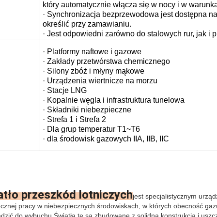
· W celu zapewnienia wysokiej niezawodności wyko
który automatycznie włącza się w nocy i w warunka
· Synchronizacja bezprzewodowa jest dostępna na ż
określić przy zamawianiu.
· Jest odpowiedni zarówno do stalowych rur, jak 
· Platformy naftowe i gazowe
· Zakłady przetwórstwa chemicznego
· Silony zbóż i młyny mąkowe
· Urządzenia wiertnicze na morzu
· Stacje LNG
· Kopalnie węgla i infrastruktura tunelowa
· Składniki niebezpieczne
· Strefa 1 i Strefa 2
· Dla grup temperatur T1~T6
· dla środowisk gazowych IIA, IIB, IIC
atło przeszkód lotniczych
jest specjalistycznym urzą
znej pracy w niebezpiecznych środowiskach, w których obecność gazu