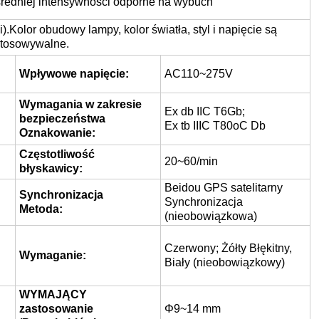
 średniej intensywności odporne na wybuch
.Kolor obudowy lampy, kolor światła, styl i napięcie są
tosowywalne.
Wpływowe napięcie:
AC110~275V
Wymagania w zakresie
Ex db IIC T6Gb;
bezpieczeństwa
Ex tb IIIC T80oC Db
Oznakowanie:
Częstotliwość
20~60/min
błyskawicy:
Beidou GPS satelitarny
Synchronizacja
Synchronizacja
Metoda:
(nieobowiązkowa)
Czerwony; Żółty Błękitny,
Wymaganie:
Biały (nieobowiązkowy)
WYMAJĄCY