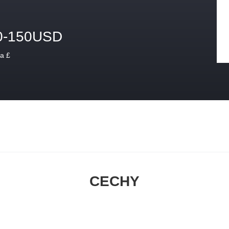
0-150USD
a £
CECHY