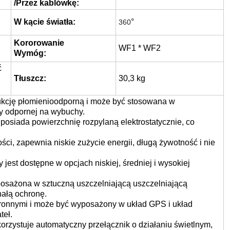
zastosowanie
Φ9~14 mm
/Przez kablówkę:
W kącie światła:
°
360
Kororowanie
WF1 * WF2
Wymóg:
ć
Tłuszcz:
30,3 kg
ukcję płomienioodporną i może być stosowana w
y odpornej na wybuchy.
osiada powierzchnię rozpylaną elektrostatycznie, co
ści, zapewnia niskie zużycie energii, długą żywotność i nie
jest dostępne w opcjach niskiej, średniej i wysokiej
posażona w sztuczną uszczelniającą uszczelniającą
ałą ochronę.
ronnymi i może być wyposażony w układ GPS i układ
teł.