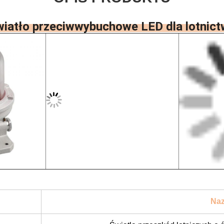
iatło przeciwwybuchowe LED dla lotnic
Naz