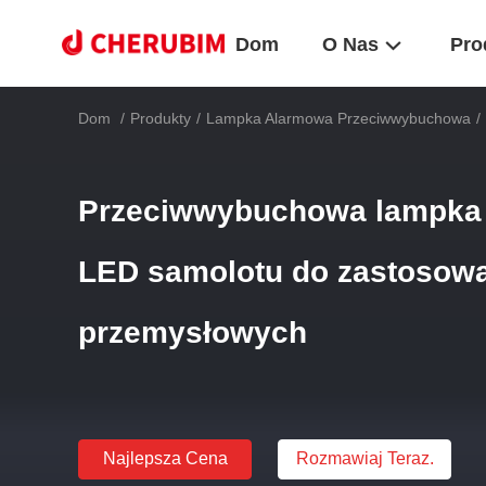
Dom
O Nas
Pro
Dom
/
Produkty
/
Lampka Alarmowa Przeciwwybuchowa
/
Przeciwwybuchowa lampka 
LED samolotu do zastosowa
przemysłowych
Najlepsza Cena
Rozmawiaj Teraz.