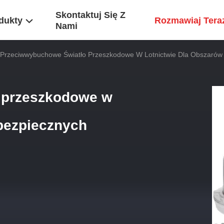
Skontaktuj Się Z
dukty
Rozmawiaj Tera
Nami
Przeciwwybuchowe Światło Przeszkodowe W Lotnictwie Dla Obszarów N
 przeszkodowe w
ebezpiecznych