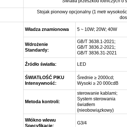
Światła przeszkód lotniczych o
Stojak pionowy opcjonalny (1 metr wysokości)
dos
Władza znamionowa
5 ~ 10W; 20W; 40W
GB/T 3638.1-2021;
Wdrożenie
GB/T 3836.2-2021;
Standardy:
GB/T 3836.31-2021
Źródło światła:
LED
ŚWIATŁOŚĆ PIKU
Średnie ≥ 2000cd;
Intensywność:
Wysoki ≥ 20 000cdB
sterowanie kablami;
System sterowania
Metoda kontroli:
światłem
(nieobowiązkowy)
Włókno wlewu
G3/4
Specyfikacje: