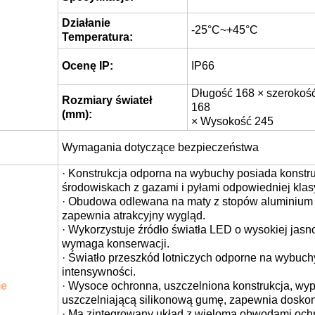
Działanie
-25°C~+45°C
Temperatura:
Ocenę IP:
IP66
Długość 168 × szerokoś
Rozmiary świateł
168
(mm):
× Wysokość 245
Wymagania dotyczące bezpieczeństwa
· Konstrukcja odporna na wybuchy posiada konstr
środowiskach z gazami i pyłami odpowiedniej klas
· Obudowa odlewana na maty z stopów aluminium p
zapewnia atrakcyjny wygląd.
· Wykorzystuje źródło światła LED o wysokiej jasno
wymaga konserwacji.
· Światło przeszkód lotniczych odporne na wybuchy 
intensywności.
ie
· Wysoce ochronna, uszczelniona konstrukcja, wy
uszczelniającą silikonową gumę, zapewnia doskon
· Ma zintegrowany układ z wieloma obwodami och