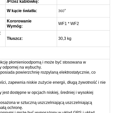
/Przez kablówkę:
W kącie światła:
°
360
Kororowanie
WF1 * WF2
Wymóg:
ć
Tłuszcz:
30,3 kg
ukcję płomienioodporną i może być stosowana w
y odpornej na wybuchy.
osiada powierzchnię rozpylaną elektrostatycznie, co
ści, zapewnia niskie zużycie energii, długą żywotność i nie
jest dostępne w opcjach niskiej, średniej i wysokiej
posażona w sztuczną uszczelniającą uszczelniającą
ałą ochronę.
ronnymi i może być wyposażony w układ GPS i układ