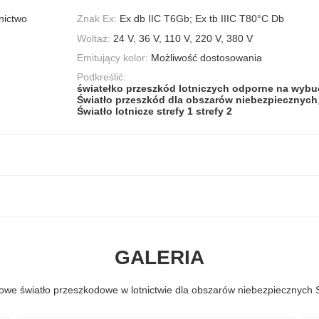
nictwo
Znak Ex:
Ex db IIC T6Gb; Ex tb IIIC T80°C Db
Woltaż:
24 V, 36 V, 110 V, 220 V, 380 V
Emitujący kolor:
Możliwość dostosowania
Podkreślić:
światełko przeszkód lotniczych odporne na wyb
Światło przeszkód dla obszarów niebezpiecznych
Światło lotnicze strefy 1 strefy 2
GALERIA
we światło przeszkodowe w lotnictwie dla obszarów niebezpiecznych St