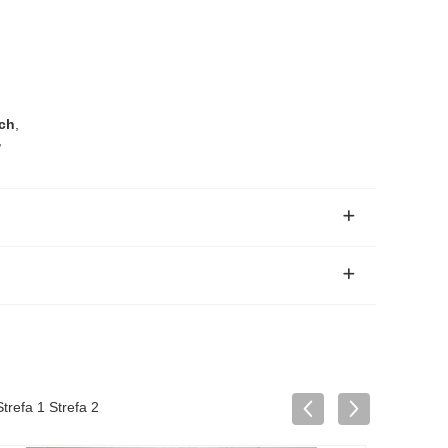
uch
,
,
refa 1 Strefa 2