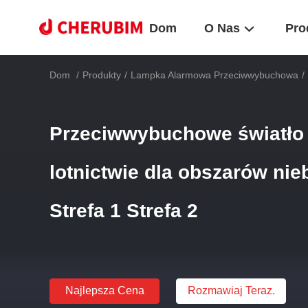
Dom
O Nas
Pro
Dom
/
Produkty
/
Lampka Alarmowa Przeciwwybuchowa
/
Przeciwwybuchowe światło
lotnictwie dla obszarów ni
Strefa 1 Strefa 2
Najlepsza Cena
Rozmawiaj Teraz.