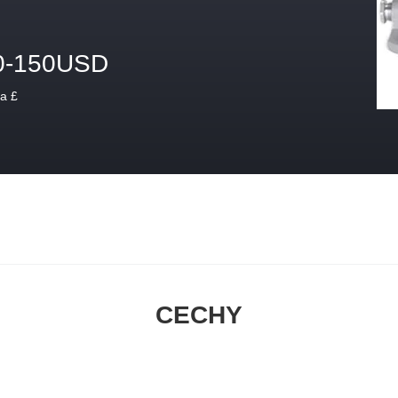
0-150USD
a £
CECHY