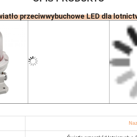
iatło przeciwwybuchowe LED dla lotnic
Naz