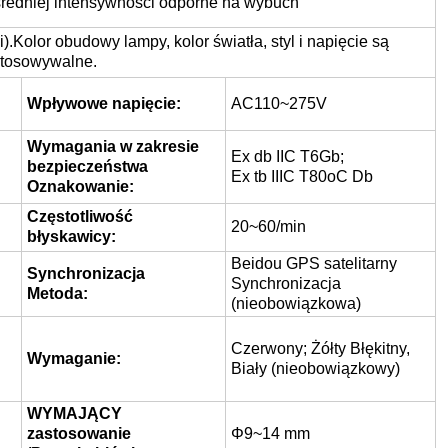
 średniej intensywności odporne na wybuch
.Kolor obudowy lampy, kolor światła, styl i napięcie są
tosowywalne.
Wpływowe napięcie:
AC110~275V
Wymagania w zakresie
Ex db IIC T6Gb;
bezpieczeństwa
Ex tb IIIC T80oC Db
Oznakowanie:
Częstotliwość
20~60/min
błyskawicy:
Beidou GPS satelitarny
Synchronizacja
Synchronizacja
Metoda:
(nieobowiązkowa)
Czerwony; Żółty Błękitny,
Wymaganie:
Biały (nieobowiązkowy)
WYMAJĄCY
zastosowanie
Φ9~14 mm