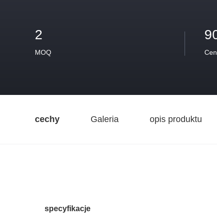
2
9
MOQ
Cen
cechy
Galeria
opis produktu
specyfikacje