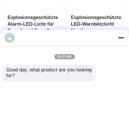
Explosionsgeschütztes
Explosionsgeschütztes
Alarm-LED-Licht für
LED-Warnblitzlicht
Zone 1 und Zone 2
für die
Anlagensicherheit
Anfrage absenden
Anfrage absenden
8:47 AM
Good day, what product are you looking 
for?
Anpassungsfähige
Explosionsgeschützte
Explosionssichere
ATEX-Alarmleuchte