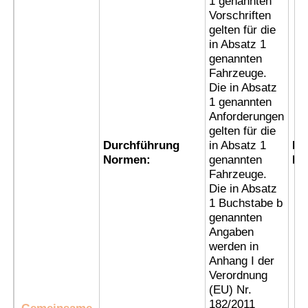
1 genannten
Vorschriften
gelten für die
Fabrik Tour
in Absatz 1
genannten
Fahrzeuge.
Qualitätskontrolle
Die in Absatz
1 genannten
Anforderungen
Kontakt
gelten für die
Durchführung
in Absatz 1
Ex
Normen:
genannten
Ke
Referenzen
Fahrzeuge.
Die in Absatz
1 Buchstabe b
Explosionssichere Beleuchtung
genannten
Angaben
werden in
Explosionssicheres Warnungs-Licht
Anhang I der
Verordnung
(EU) Nr.
explosionsgeschützter Ventilator
182/2011