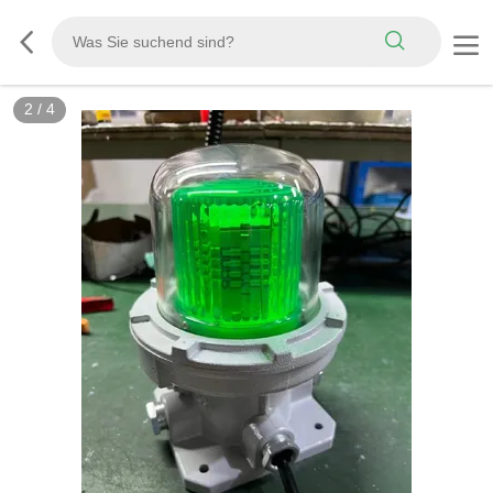
2
/
4