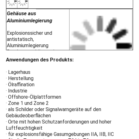
der sich nachts und bei Nebel automatis
· Wireless Synchronisation ist auf Anf
Gehäuse aus
Installation verfügbar; bitte bei der Bes
Aluminiumlegierung
· Es eignet sich sowohl für Stahlrohr- a
Explosionssicher und
· Öl- und Gasplattformen
antistatisch,
· Chemische Verarbeitungsanlagen
Aluminiumlegierung
· Getreidesilos und Mehlmühlen
Druckgussgehäuse mit
· Offshore-Bohrplattformen
elektrostatisch gesprühte
Anwendungen des Produkts:
· LNG-Stationen
APPL
Kunststoffoberfläche für
· Kohlebergwerke und Tunnelinfrastrukt
Korrosionsbeständigkeit,
· Lagerhaus
· Gefährliche Lagerhallen
antistatisch und
· Herstellung
· Zone 1 und Zone 2
Stoßbeständigkeit.
· Ölraffination
· für die Temperaturgruppen T1 bis T6
· Industrie
Hochfeste gehärtetes
· für explosionsfähige Gasumgebungen II
· Offshore-Ölplattformen
Glas
· Zone 1 und Zone 2
· als Schilder oder Signalwarngeräte auf den
Der explosionssichere
Gebäudeoberflächen
Schutz aus hochfesten
· Orte mit hohen Schutzanforderungen und hoher
gehärtetem Glas verhindert,
Luftfeuchtigkeit
dass Lichtbogenfunken mit
· für explosionsfähige Gasumgebungen IIA, IIB, IIC
brennbaren Gasen in