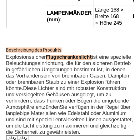
Wi
Länge 168 ×
LAMPENMÄNDER
Breite 168
Pr
(mm):
× Höhe 245
Die in Absatz 1 genannten Anforderungen
Zertifizierung
Kraftfahrzeugen, die mit einem Fahrzeug
· Die explosionssichere Konstruktion ve
Beschreibung des Produkts
und kann in Umgebungen mit Gasen und
Flugschrankenlicht
Explosionssicher
ist eine spezielle
explosionssicheren Qualität verwendet
Beleuchtungseinrichtung, die für den sicheren Betrieb
· Das Druckgussgehäuse aus Aluminiuml
in gefährlichen Umgebungen bestimmt ist, in denen
elektrostatisch gespritzte Oberfläche fü
das Vorhandensein von brennbaren Gasen, Dämpfen
· Es verwendet eine hohe Helligkeit LED
oder brennbaren Staub zu einer Explosion führen
Stromverbrauch, eine lange Lebensdauer
könnte.Diese Lichter sind mit robuster Konstruktion
Die Explosionssichere Luftfahrtobstruktio
und versiegelten Gehäusen ausgelegt, um zu
hoher Intensität erhältlich.
verhindern, dass Funken oder Bögen die umgebende
Eigenschaften
· Die hochschützende, versiegelte Struk
Atmosphäre entzündenSie verfügen in der Regel über
Silikon-Gummidichtung ausgestattet ist
langlebige Materialien wie Edelstahl oder Aluminium
• Es verfügt über einen integrierten Ch
und sind mit speziell entwickelten Linsen ausgestattet,
mit einem GPS- und einem Beidou-Satel
um die Lichtleistung zu maximieren und gleichzeitig
mehrere Lichter zu synchronisieren.
die Sicherheit zu gewährleisten.
· Für eine hohe Zuverlässigkeit wird ei