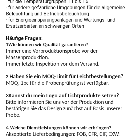
· für die Temperaturgruppen T1 bis T6
Berührung kommen und
· für andere gefährliche Umgebungen für die allgemeine
Explosionen verursachen.
Beleuchtung und Betriebsbeleuchtung
Energieeinsparendes
· für Energieeinsparungsanlagen und Wartungs- und
Ersatzarbeiten an schwierigen Orten
Design
Häufige Fragen:
LED-Lampen mit hoher
Helligkeit, LED-Chip-
1Wie können wir Qualität garantieren?
Immer eine Vorproduktionsprobe vor der
Energiesparlampen haben
eine hohe Helligkeit und
Massenproduktion.
sind energieeffizienter als
Immer letzte Inspektion vor dem Versand.
gewöhnliche Lampen.
Haben Sie ein MOQ-Limit für Leichtbestellungen?
2.
MOQ, 1pc für die Probenprüfung ist verfügbar.
GPS-Synchronisierung
(optional)
3Kannst du mein Logo auf Lichtprodukte setzen?
Bitte informieren Sie uns vor der Produktion und
Automatische
bestätigen Sie das Design zunächst auf Basis unserer
Lichtschaltersteuerung, mit
Probe.
integriertem Chip und
mehreren
Schutzschaltkreisen
4.
Welche Dienstleistungen können wir erbringen?
ausgestattet..
Akzeptierte Lieferbedingungen: FOB, CFR, CIF, EXW.