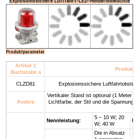
Explosionssichere Luftfahrt-LED-Hindernisleuchte
Produktparameter
Artikel 1
Produktb
Buchstabe a
CLZD81
Explosionssichere Luftfahrtobstrukt
Vertikaler Stand ist optional (1 Meter
Startseite
Andere
Lichtfarbe, der Stil und die Spannung s
u
5 ~ 10 W; 20
Produkte
Nennleistung:
Ei
W; 40 W
Die in Absatz
Über uns