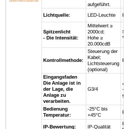
Gemeinsame
aufgeführt.
Lichtquelle:
LED-Leuchte
Fr
Explosionsgeschützte Box
Mittelwert ≥
Spitzenlicht
2000cd;
Sy
Explosionsgeschützter Schalter
- Die Intensität:
Hohe ≥
Ve
20.000cdB
Steuerung der
Explosionssichere Kabeldrüsen
Kabel;
Kontrollmethode:
Li
Lichtsteuerung
(optional)
explosionssicherer Stecker und Sockel
Eingangsfaden
Die Anlage ist in
An
der Lage, die
G3/4
- 
Anlage zu
ge
verarbeiten.
Bedienung
-25°C bis
Li
Temperatur:
+45°C
Ko
IP-Bewertung:
IP-Qualität