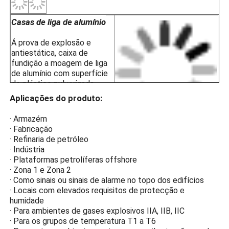
· Rigas de perfuração offshore
· Estações de GNL
APPL
· Minas de carvão e infra-estruturas de
· Armazéns de armazenagem perigosa
· Zona 1 e Zona 2
· Para os grupos de temperatura T1 a 
· Para ambientes de gases explosivos I
Casas de liga de alumínio
Á prova de explosão e
antiestática, caixa de
fundição a moagem de liga
de alumínio com superfície
de plástico pulverizada
eletrostaticamente para
Aplicações do produto:
resistência à corrosão,
antiestática e resistência a
· Armazém
impactos.
· Fabricação
Vidro temperado de alta
· Refinaria de petróleo