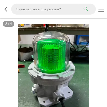
2
/
4