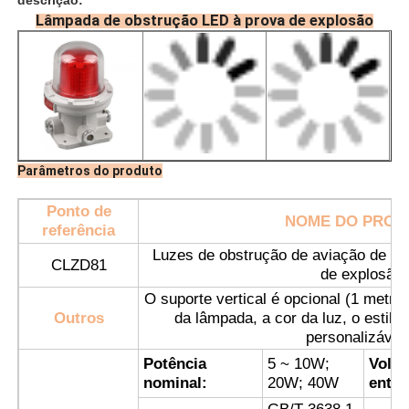
Lâmpada de obstrução LED à prova de explosão
Parâmetros do produto
Ponto de
NOME DO PROD
referência
Luzes de obstrução de aviação de in
CLZD81
de explosão
Casa
O suporte vertical é opcional (1 metro 
Outros
da lâmpada, a cor da luz, o estilo
personalizávei
Produtos
Potência
5 ~ 10W;
Volt
nominal:
20W; 40W
entra
Quem Somos