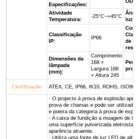
entrada
G3/4
OD d
Especificações:
Atividade
Ângu
Caixa à prova de explosão
-25°C~+45°C
Temperatura:
luz:
Corr
interruptor à prova de explosão
Classificação
Class
IP66
IP:
de
resis
Glândulas de cabo à prova de explosão
Comprimento
Dimensões da
168 ×
Peso
lâmpada
Largura 168
produ
(mm):
tomada e soquete à prova de explosões
× Altura 245
Certificação
ATEX, CE, IP66, IK10, ROHS, ISO900
· O projecto à prova de explosão apre
prova de chamas e pode ser utilizad
e poeira da categoria à prova de expl
· A caixa de fundição a moagem de lig
uma superfície pulverizada eletrostat
aparência atraente.