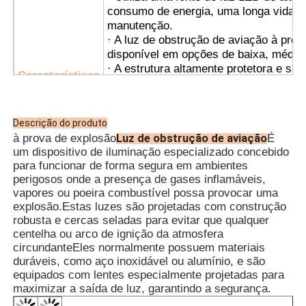
· Utiliza uma fonte de luz LED de alto 
consumo de energia, uma longa vida úti
manutenção.
· A luz de obstrução de aviação à prov
disponível em opções de baixa, média e
· A estrutura altamente protetora e s
Características
junta de vedação de borracha de silico
envelhecimento, proporciona uma exce
· Dispõe de um chip integrado com múlt
Descrição do produto
protecção e pode ser equipado com um
Luz de obstrução de aviação
à prova de explosão
É
Beidou para sincronizar várias luzes.
um dispositivo de iluminação especializado concebido
· Utiliza um interruptor automático de
para funcionar de forma segura em ambientes
fiabilidade, ligando-se automaticament
perigosos onde a presença de gases inflamáveis,
de neblina e desligando-se durante o d
vapores ou poeira combustível possa provocar uma
· A sincronização sem fios está dispon
explosão.Estas luzes são projetadas com construção
para facilitar a utilização e a instalaçã
robusta e cercas seladas para evitar que qualquer
momento da encomenda.
centelha ou arco de ignição da atmosfera
· É adequado tanto para tubos de aço
circundanteEles normalmente possuem materiais
duráveis, como aço inoxidável ou alumínio, e são
· Plataformas de petróleo e gás
equipados com lentes especialmente projetadas para
· Instalações de transformação químic
maximizar a saída de luz, garantindo a segurança.
· Silos de cereais e moinhos de farinh