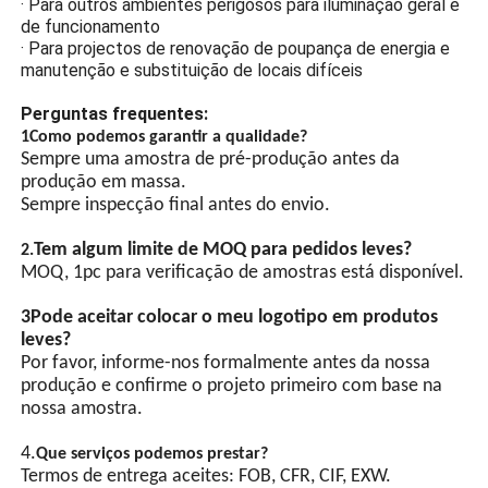
· Indústria
resistência
· Plataformas petrolíferas offshore
· Zona 1 e Zona 2
A proteção à prova de
· Como sinais ou sinais de alarme no topo dos edifícios
explosão do vidro
· Locais com elevados requisitos de protecção e
temperado de alta
humidade
resistência impede que as
· Para ambientes de gases explosivos IIA, IIB, IIC
centelhas de arco da
· Para os grupos de temperatura T1 a T6
iluminação entrem em
· Para outros ambientes perigosos para iluminação geral e
contato com gases
de funcionamento
inflamáveis e causem
· Para projectos de renovação de poupança de energia e
explosões.
manutenção e substituição de locais difíceis
Projetos que
economizam energia
Perguntas frequentes:
1Como podemos garantir a qualidade?
As lâmpadas de alta
Sempre uma amostra de pré-produção antes da
luminosidade LED, as
produção em massa.
lâmpadas de poupança de
Sempre inspecção final antes do envio.
energia com chip LED, têm
uma alta luminosidade e
Tem algum limite de MOQ para pedidos leves?
2.
são mais eficientes em
MOQ, 1pc para verificação de amostras está disponível.
termos energéticos do que