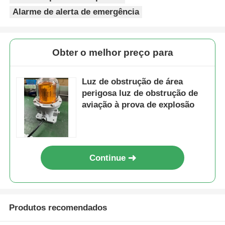
Por favor, teste os produtos em primeiro lugar antes de
montá-lo, se qualquer problema aqui, por favor,
informe-nos dentro de 3 dias após o recebimento.
Etiquetas:
luz de advertência à prova de explosões
alarme à prova de explosão
Alarme de alerta de emergência
Obter o melhor preço para
Luz de obstrução de área
perigosa luz de obstrução de
aviação à prova de explosão