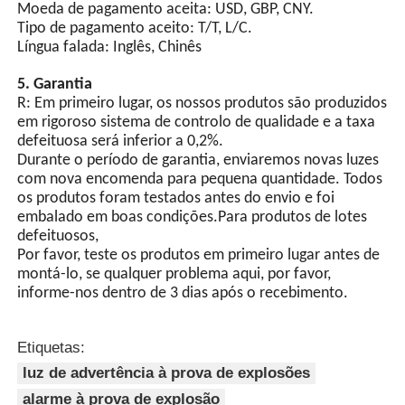
as lâmpadas comuns.
3Pode aceitar colocar o meu logotipo em produtos
leves?
Sincronização GPS
Por favor, informe-nos formalmente antes da nossa
(opcional)
produção e confirme o projeto primeiro com base na
nossa amostra.
Controle automático do
interruptor de luz, equipado
4.
Que serviços podemos prestar?
com um chip integrado e
Termos de entrega aceites: FOB, CFR, CIF, EXW.
vários circuitos de
Moeda de pagamento aceita: USD, GBP, CNY.
proteção..
Tipo de pagamento aceito: T/T, L/C.
Língua falada: Inglês, Chinês
5. Garantia
R: Em primeiro lugar, os nossos produtos são produzidos
em rigoroso sistema de controlo de qualidade e a taxa
defeituosa será inferior a 0,2%.
Durante o período de garantia, enviaremos novas luzes
com nova encomenda para pequena quantidade. Todos
os produtos foram testados antes do envio e foi
embalado em boas condições.Para produtos de lotes
defeituosos,