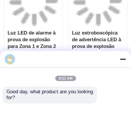
Enviar inquérito
Enviar inquérito
8:21 AM
Luz LED de alarme à
Luz estroboscópica
prova de explosão
de advertência LED à
Good day, what product are you looking 
para Zona 1 e Zona 2
prova de explosão
for?
para segurança da
Enviar inquérito
Enviar inquérito
planta