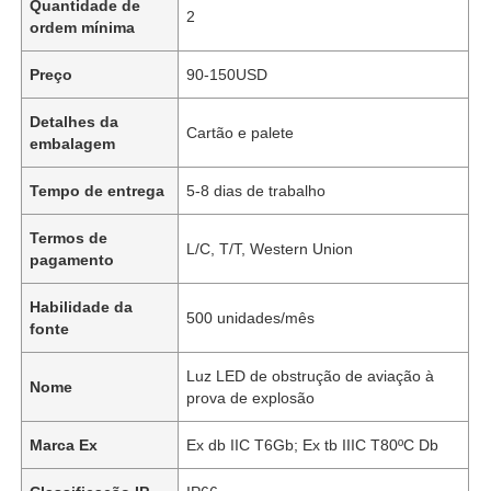
Quantidade de
2
ordem mínima
Preço
90-150USD
Detalhes da
Cartão e palete
embalagem
Tempo de entrega
5-8 dias de trabalho
Termos de
L/C, T/T, Western Union
pagamento
Habilidade da
500 unidades/mês
fonte
Luz LED de obstrução de aviação à
Nome
prova de explosão
Marca Ex
Ex db IIC T6Gb; Ex tb IIIC T80ºC Db