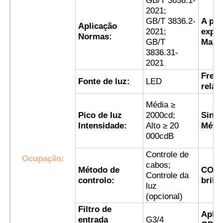
GB/T 3638.1-
2021;
GB/T 3836.2-
A pro
Fábrica
Aplicação
2021;
expl
Normas:
GB/T
Marc
3836.31-
Controle de Qualidade
2021
Frequ
Fonte de luz:
LED
relâ
Fale Conosco
Média ≥
Pico de luz
2000cd;
Sincr
Pedir um orçamento
Intensidade:
Alto ≥ 20
Méto
000cdB
Iluminação à prova de explosões
Controle de
Ocupação:
cabos;
Método de
COLO
Controle da
controlo:
brilh
Luz à prova de explosões do alarme
luz
(opcional)
Filtro de
Aplic
ventilador à prova de explosão