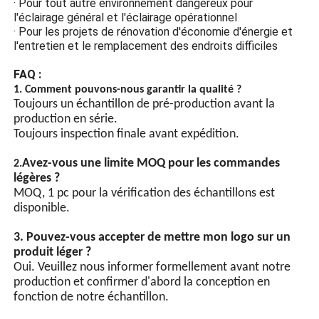
· Pour tout autre environnement dangereux pour
contact avec des gaz
l'éclairage général et l'éclairage opérationnel
inflammables et de
· Pour les projets de rénovation d'économie d'énergie et
provoquer des explosions.
l'entretien et le remplacement des endroits difficiles
Conception économe en
énergie
FAQ :
1. Comment pouvons-nous garantir la qualité ?
Perles de lampe LED à
Toujours un échantillon de pré-production avant la
haute luminosité, les perles
production en série.
de lampe à économie
Toujours inspection finale avant expédition.
d'énergie à puce LED ont
une luminosité élevée et
Avez-vous une limite MOQ pour les commandes
2.
sont plus économes en
légères ?
énergie que les perles de
MOQ, 1 pc pour la vérification des échantillons est
lampe ordinaires.
disponible.
Synchronisation GPS
(facultatif)
3. Pouvez-vous accepter de mettre mon logo sur un
produit léger ?
Commande automatique
Oui. Veuillez nous informer formellement avant notre
d'interrupteur d'éclairage,
production et confirmer d'abord la conception en
équipée d'une puce
fonction de notre échantillon.
intégrée et de multiples
circuits de protection. Le