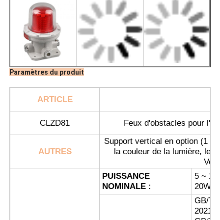
Paramètres du produit
ARTICLE
N
CLZD81
Feux d'obstacles pour l'av
Support vertical en option (1 mè
AUTRES
la couleur de la lumière, le s
Aperçu
Veui
PUISSANCE
5 ~ 10
NOMINALE :
20W ;
Produits
GB/T 3
2021 ;
A propos de nous