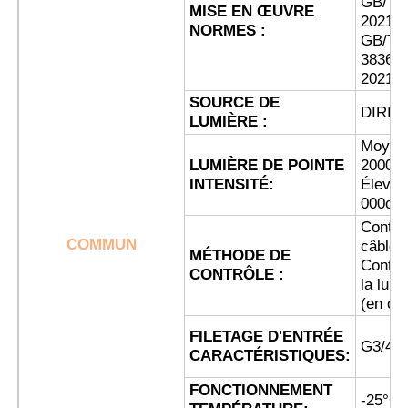
GB/T 3
MISE EN ŒUVRE
2021 ;
NORMES :
GB/T
Visite d'usine
3836.3
2021
SOURCE DE
Contrôle de la qualité
DIRIG
LUMIÈRE :
Moyen
LUMIÈRE DE POINTE
2000cd
Contact
INTENSITÉ:
Élevé 
000cd
Demande de soumission
Contrô
COMMUN
câbles 
MÉTHODE DE
Contrô
CONTRÔLE :
Éclairage anti-déflagrant
la lumi
(en opt
FILETAGE D'ENTRÉE
Lumière anti-déflagrante d'alarme
G3/4
CARACTÉRISTIQUES:
FONCTIONNEMENT
ventilateur antidéflagrant
-25°C