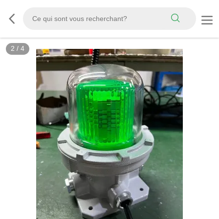
2
/
4