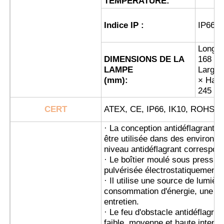
TEMPÉRATURE:
Indice IP :
IP66
Boîte anti-explosion
Longue
interrupteur antidéflagrant
DIMENSIONS DE LA
168 ×
LAMPE
Largeu
(mm):
× Haut
Glandes de câbles à l'épreuve des explosions
245
CERT
ATEX, CE, IP66, IK10, ROHS, 
prise et prise anti-déflagrantes
· La conception antidéflagrante 
être utilisée dans des environn
niveau antidéflagrant correspon
· Le boîtier moulé sous pressio
pulvérisée électrostatiquement 
· Il utilise une source de lumièr
consommation d'énergie, une lo
entretien.
· Le feu d'obstacle antidéflagran
faible, moyenne et haute intensi