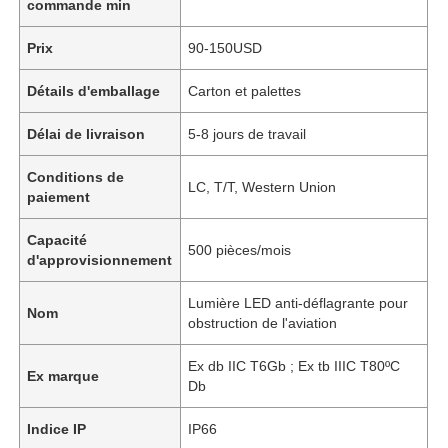
commande min
Prix
90-150USD
Détails d'emballage
Carton et palettes
Délai de livraison
5-8 jours de travail
Conditions de
LC, T/T, Western Union
paiement
Capacité
500 pièces/mois
d'approvisionnement
Lumière LED anti-déflagrante pour
Nom
obstruction de l'aviation
Ex db IIC T6Gb ; Ex tb IIIC T80ºC
Ex marque
Db
Indice IP
IP66