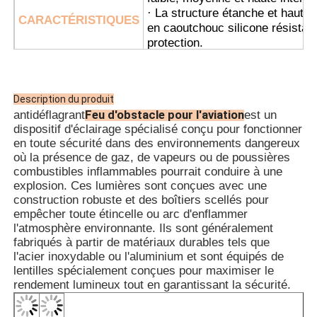
· La structure étanche et hautem
CARACTÉRISTIQUES
en caoutchouc silicone résistant
protection.
· Il dispose d'une puce intégrée 
être équipé d'une puce satellit
lumières.
Description du produit
· Il utilise un interrupteur autom
Feu d'obstacle pour l'aviation
antidéflagrant
est un
s'allumant automatiquement la n
dispositif d'éclairage spécialisé conçu pour fonctionner
s'éteignant pendant la journée.
en toute sécurité dans des environnements dangereux
· La synchronisation sans fil es
où la présence de gaz, de vapeurs ou de poussières
l'utilisation et l'installation ; 
combustibles inflammables pourrait conduire à une
· Il convient au câblage de tuya
explosion. Ces lumières sont conçues avec une
· Plateformes pétrolières et gaz
construction robuste et des boîtiers scellés pour
empêcher toute étincelle ou arc d'enflammer
· Usines de traitement chimique
l'atmosphère environnante. Ils sont généralement
· Silos à grains et moulins à far
fabriqués à partir de matériaux durables tels que
· Plates-formes de forage offsh
l'acier inoxydable ou l'aluminium et sont équipés de
· Stations GNL
APPL
lentilles spécialement conçues pour maximiser le
· Mines de charbon et infrastruc
rendement lumineux tout en garantissant la sécurité.
· Entrepôts de stockage danger
· Zone 1 et Zone 2