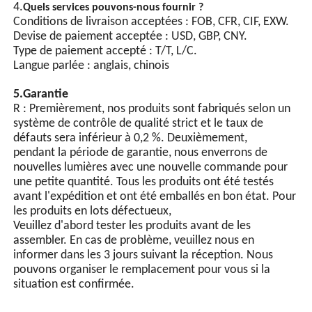
4.
Quels services pouvons-nous fournir ?
clignotement synchrone de
Conditions de livraison acceptées : FOB, CFR, CIF, EXW.
plusieurs lampes peut être
Devise de paiement acceptée : USD, GBP, CNY.
obtenu grâce à des lignes
Type de paiement accepté : T/T, L/C.
de signaux de
Langue parlée : anglais, chinois
synchronisation.
5.Garantie
R : Premièrement, nos produits sont fabriqués selon un
système de contrôle de qualité strict et le taux de
défauts sera inférieur à 0,2 %. Deuxièmement,
pendant la période de garantie, nous enverrons de
nouvelles lumières avec une nouvelle commande pour
une petite quantité. Tous les produits ont été testés
avant l'expédition et ont été emballés en bon état. Pour
les produits en lots défectueux,
Veuillez d'abord tester les produits avant de les
assembler. En cas de problème, veuillez nous en
informer dans les 3 jours suivant la réception. Nous
pouvons organiser le remplacement pour vous si la
situation est confirmée.