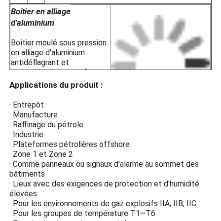
· Pour les groupes de températ
Boîtier en alliage
· Pour les environnements de gaz
d'aluminium
Boîtier moulé sous pression
en alliage d'aluminium
antidéflagrant et
antistatique avec surface
en plastique pulvérisée
Applications du produit :
électrostatiquement pour
une résistance à la
· Entrepôt
corrosion, antistatique et
· Manufacture
aux chocs.
· Raffinage du pétrole
· Industrie
Verre trempé haute
· Plateformes pétrolières offshore
résistance
· Zone 1 et Zone 2
· Comme panneaux ou signaux d'alarme au sommet des
La protection
bâtiments
antidéflagrante du verre
· Lieux avec des exigences de protection et d'humidité
trempé à haute résistance
élevées
empêche les étincelles
· Pour les environnements de gaz explosifs IIA, IIB, IIC
d'arc provenant de
· Pour les groupes de température T1~T6
l'éclairage d'entrer en