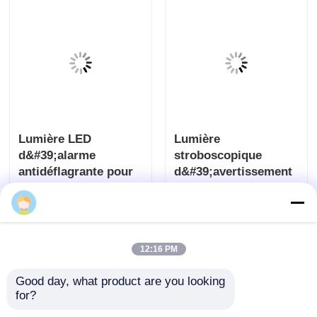
Lumière LED
Lumière
d&#39;alarme
stroboscopique
antidéflagrante pour
d&#39;avertissement
zone 1 et zone 2
LED antidéflagrante
envoyer une
envoyer une
pour la sécurité des
usines
demande
demande
12:16 PM
Good day, what product are you looking 
for?