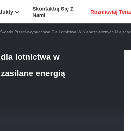
Skontaktuj Się Z
dukty
Rozmawiaj Tera
Nami
Światło Przeciwwybuchowe Dla Lotnictwa W Niebezpiecznych Miejscac
dla lotnictwa w
zasilane energią