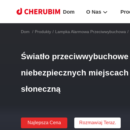
Dom
O Nas
Pro
Dom
/
Produkty
/
Lampka Alarmowa Przeciwwybuchowa
/
Światło przeciwwybuchowe 
niebezpiecznych miejscach 
słoneczną
Najlepsza Cena
Rozmawiaj Teraz.