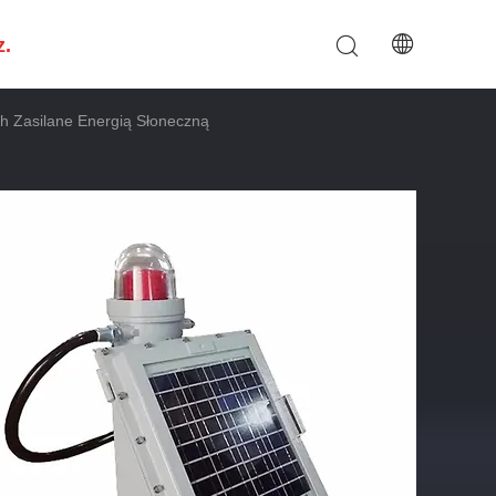
z.
h Zasilane Energią Słoneczną