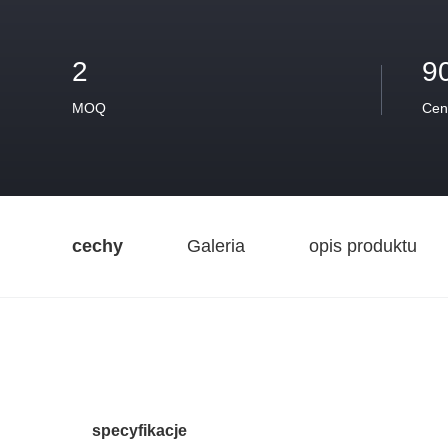
2
9
MOQ
Cen
cechy
Galeria
opis produktu
specyfikacje