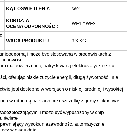
KĄT OŚWIETLENIA:
°
360
KOROZJA
WF1 * WF2
OCENA ODPORNOŚCI:
ć
WAGA PRODUKTU:
3,3 KG
ognioodporną i może być stosowana w środowiskach z
ybuchowości.
m ma powierzchnię natryskiwaną elektrostatycznie, co
ci, oferując niskie zużycie energii, długą żywotność i nie
ie jest dostępne w wersjach o niskiej, średniej i wysokiej
ona w odporną na starzenie uszczelkę z gumy silikonowej,
zabezpieczającymi i może być wyposażony w chip
u świateł.
zapewniający wysoką niezawodność, automatycznie
jący w ciągu dnia.