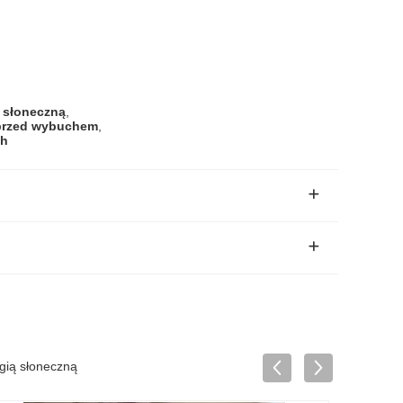
ą słoneczną
,
 przed wybuchem
,
ch
gią słoneczną