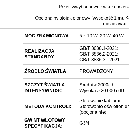
Przeciwwybuchowe światła przeszk
Opcjonalny stojak pionowy (wysokość 1 m). Ko
dostosować. 
MOC ZNAMIONOWA:
5 ~ 10 W; 20 W; 40 W
GB/T 3638.1-2021;
REALIZACJA
GB/T 3836.2-2021;
STANDARDY:
GB/T 3836.31-2021
ŹRÓDŁO ŚWIATŁA:
PROWADZONY
SZCZYT ŚWIATŁA
Średni ≥ 2000cd;
INTENSYWNOŚĆ:
Wysoka ≥ 20 000 cdB
Sterowanie kablami;
METODA KONTROLI:
Sterowanie oświetlenie
(opcjonalnie)
GWINT WLOTOWY
G3/4
SPECYFIKACJA: