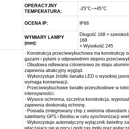
OPERACYJNY
-25°C~+45°C
TEMPERATURA:
OCENA IP:
IP66
Długość 168 × szerokoś
WYMIARY LAMPY
168
(mm):
× Wysokość 245
· Konstrukcja przeciwwybuchowa ma konstrukcję 
gazami i pyłami o odpowiednim stopniu przeciww
· Obudowa odlewana ciśnieniowo ze stopu aluminiu
zapewnia atrakcyjny wygląd.
· Wykorzystuje źródło światła LED o wysokiej jasnoś
wymaga konserwacji.
· Przeciwwybuchowe światło przeszkodowe w lotnictw
intensywności.
· Wysoce ochronna, szczelna konstrukcja, wyposaż
zapewnia doskonałą ochronę.
· Posiada zintegrowany chip z wieloma obwodami 
satelitarny GPS i Beidou w celu synchronizacji wiel
· Wykorzystuje automatyczny wyłącznik świetlny 
włączający się w nocy i podczas mgły oraz wyłącza