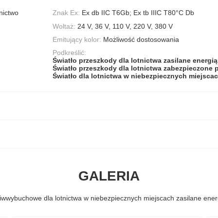
nictwo
Znak Ex:
Ex db IIC T6Gb; Ex tb IIIC T80°C Db
Woltaż:
24 V, 36 V, 110 V, 220 V, 380 V
Emitujący kolor:
Możliwość dostosowania
Podkreślić:
Światło przeszkody dla lotnictwa zasilane energi
Światło przeszkody dla lotnictwa zabezpieczone
Światło dla lotnictwa w niebezpiecznych miejsca
GALERIA
ciwwybuchowe dla lotnictwa w niebezpiecznych miejscach zasilane ener