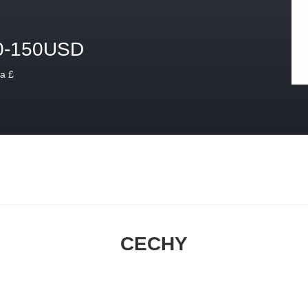
0-150USD
a £
CECHY