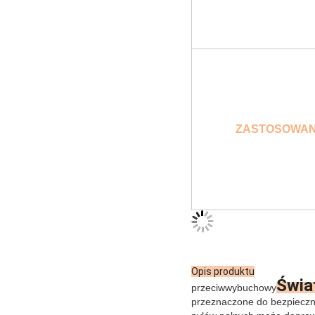
ZASTOSOWAN
Opis produktu
Świa
przeciwwybuchowy
przeznaczone do bezpieczn