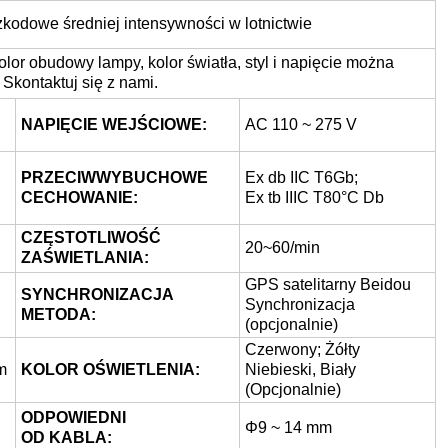
odowe średniej intensywności w lotnictwie
lor obudowy lampy, kolor światła, styl i napięcie można
Skontaktuj się z nami.
NAPIĘCIE WEJŚCIOWE:
AC 110 ~ 275 V
PRZECIWWYBUCHOWE
Ex db IIC T6Gb;
CECHOWANIE:
Ex tb IIIC T80°C Db
CZĘSTOTLIWOŚĆ
20~60/min
ZAŚWIETLANIA:
GPS satelitarny Beidou
SYNCHRONIZACJA
Synchronizacja
METODA:
(opcjonalnie)
Czerwony; Żółty
m
KOLOR OŚWIETLENIA:
Niebieski, Biały
(Opcjonalnie)
ODPOWIEDNI
Φ9 ~ 14 mm
OD KABLA: