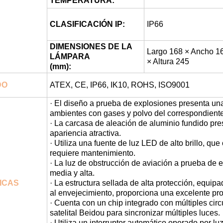
TEMPERATURA:
CLASIFICACIÓN IP:
IP66
DIMENSIONES DE LA
Largo 168 × Ancho 1
LÁMPARA
× Altura 245
(mm):
DO
ATEX, CE, IP66, IK10, ROHS, ISO9001
· El diseño a prueba de explosiones presenta un
ambientes con gases y polvo del correspondient
· La carcasa de aleación de aluminio fundido pre
apariencia atractiva.
· Utiliza una fuente de luz LED de alto brillo, qu
requiere mantenimiento.
· La luz de obstrucción de aviación a prueba de 
media y alta.
ICAS
· La estructura sellada de alta protección, equip
al envejecimiento, proporciona una excelente pro
· Cuenta con un chip integrado con múltiples cir
satelital Beidou para sincronizar múltiples luces.
· Utiliza un interruptor automático operado por l