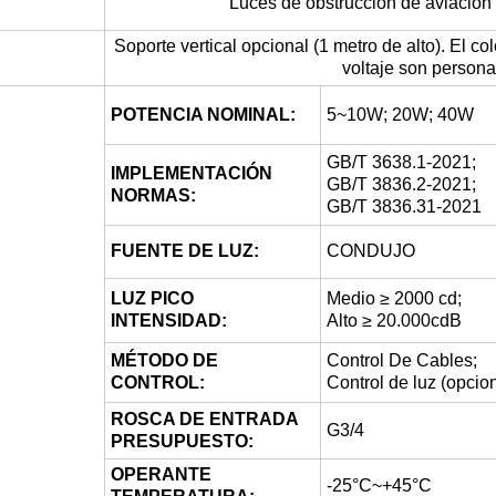
Luces de obstrucción de aviación
Soporte vertical opcional (1 metro de alto). El colo
voltaje son persona
POTENCIA NOMINAL:
5~10W; 20W; 40W
GB/T 3638.1-2021;
IMPLEMENTACIÓN
GB/T 3836.2-2021;
NORMAS:
GB/T 3836.31-2021
FUENTE DE LUZ:
CONDUJO
LUZ PICO
Medio ≥ 2000 cd;
INTENSIDAD:
Alto ≥ 20.000cdB
MÉTODO DE
Control De Cables;
CONTROL:
Control de luz (opcio
ROSCA DE ENTRADA
G3/4
PRESUPUESTO:
OPERANTE
-25°C~+45°C