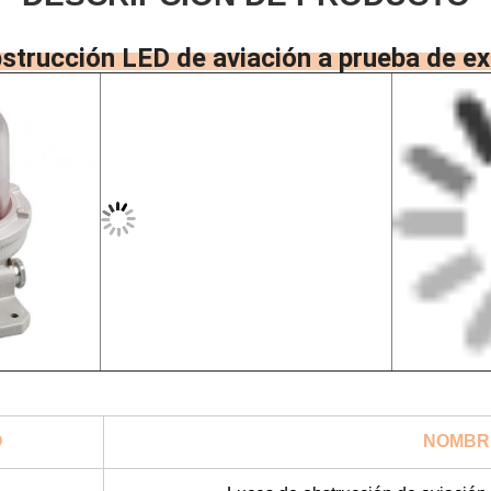
strucción LED de aviación a prueba de e
O
NOMBR