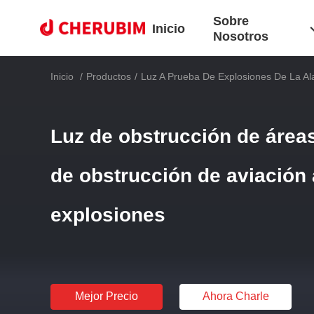
Sobre
Inicio
Nosotros
Inicio
/
Productos
/
Luz A Prueba De Explosiones De La A
Luz de obstrucción de área
de obstrucción de aviación
explosiones
Mejor Precio
Ahora Charle