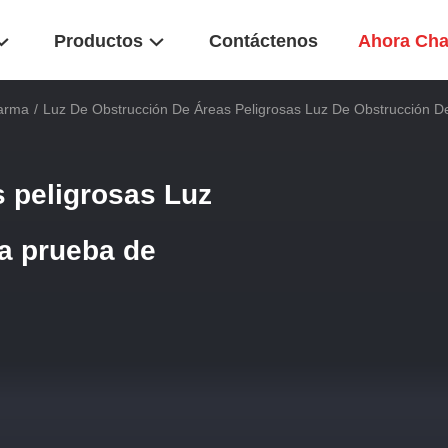
Productos
Contáctenos
Ahora Cha
larma
/
Luz De Obstrucción De Áreas Peligrosas Luz De Obstrucción D
s peligrosas Luz
 a prueba de