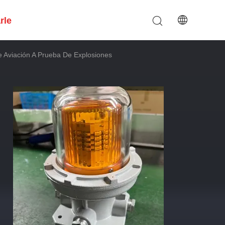
rle
e Aviación A Prueba De Explosiones