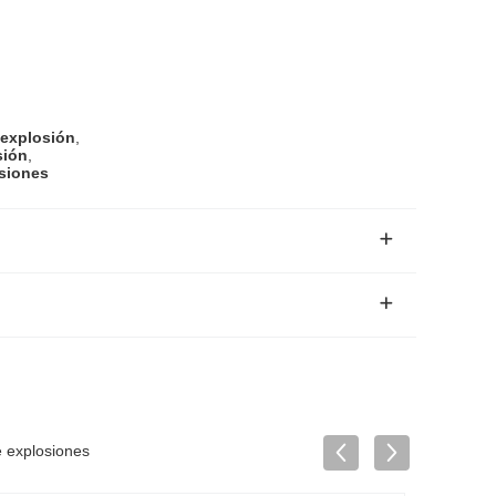
 explosión
,
sión
,
osiones
e explosiones