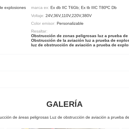
de explosiones
marca ex:
Ex db IIC T6Gb; Ex tb IIIC T80ºC Db
Voltaje:
24V,36V,110V,220V,380V
Color emisor:
Personalizable
Resaltar:
Obstrucción de zonas peligrosas luz a prueba de
Obstrucción de la aviación luz a prueba de explo
luz de obstrucción de aviación a prueba de expl
GALERÍA
ucción de áreas peligrosas Luz de obstrucción de aviación a prueba d