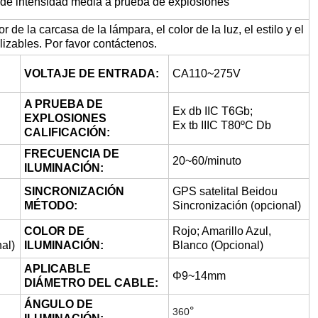
 de intensidad media a prueba de explosiones
r de la carcasa de la lámpara, el color de la luz, el estilo y el
lizables. Por favor contáctenos.
VOLTAJE DE ENTRADA:
CA110~275V
A PRUEBA DE
Ex db IIC T6Gb;
EXPLOSIONES
Ex tb IIIC T80ºC Db
CALIFICACIÓN:
FRECUENCIA DE
20~60/minuto
ILUMINACIÓN:
SINCRONIZACIÓN
GPS satelital Beidou
MÉTODO:
Sincronización (opcional)
COLOR DE
Rojo; Amarillo Azul,
nal)
ILUMINACIÓN:
Blanco (Opcional)
APLICABLE
Φ9~14mm
DIÁMETRO DEL CABLE:
ÁNGULO DE
°
360