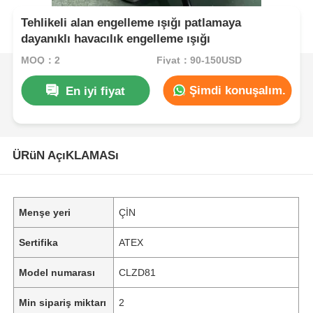
Tehlikeli alan engelleme ışığı patlamaya
dayanıklı havacılık engelleme ışığı
MOQ：2
Fiyat：90-150USD
Şimdi konuşalım.
En iyi fiyat
ÜRüN AçıKLAMASı
Menşe yeri
ÇİN
Sertifika
ATEX
Model numarası
CLZD81
Min sipariş miktarı
2