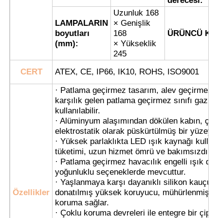
derecesi:
Uzunluk 168
LAMPALARIN
× Genişlik
Patlamaya Dayanıklı Kutu
boyutları
168
ÜRÜNCÜ KA
(mm):
× Yükseklik
245
patlamaya dayanıklı anahtar
CERT
ATEX, CE, IP66, IK10, ROHS, ISO9001
Patlama geçirmez kablo bezleri
· Patlama geçirmez tasarım, alev geçirmez bi
karşılık gelen patlama geçirmez sınıfı gaz v
kullanılabilir.
patlamaya dayanıklı fiş ve priz
· Alüminyum alaşımından dökülen kabın, çeki
elektrostatik olarak püskürtülmüş bir yüzeye 
· Yüksek parlaklıkta LED ışık kaynağı kullan
tüketimi, uzun hizmet ömrü ve bakımsızdır.
· Patlama geçirmez havacılık engelli ışık dü
yoğunluklu seçeneklerde mevcuttur.
· Yaşlanmaya karşı dayanıklı silikon kauçuk
Özellikler
donatılmış yüksek koruyucu, mühürlenmiş 
koruma sağlar.
· Çoklu koruma devreleri ile entegre bir çipin