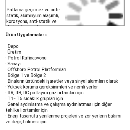
Alüminyum alaşımlı
koruma
Patlama geçirmez ve anti-
statik, alüminyum alaşımlı,
korozyona, anti-statik ve
darbe direnci için
elektrostatik olarak
Ürün Uygulamaları:
püskürtülmüş plastik yüzeyli
dökme kağıdı.
· Depo
· Üretim
Yüksek Güçlü Tempered
· Petrol Rafinasyonu
Cam
· Sanayi
· Offshore Petrol Platformları
Yüksek dayanıklılıklı
· Bölge 1 ve Bölge 2
sertleştirilmiş camın
· Binaların üstündeki işaretler veya sinyal alarmları olarak
patlama geçirmez koruması,
· Yüksek koruma gereksinimleri ve nemli yerler
ışıktan gelen yay