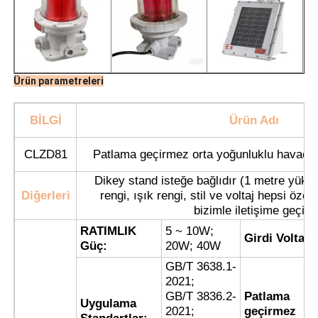
Ürün parametreleri
BİLGİ
Ürün Adı
CLZD81
Patlama geçirmez orta yoğunluklu havacılı
Dikey stand isteğe bağlıdır (1 metre yüks
Diğerleri
rengi, ışık rengi, stil ve voltaj hepsi özelle
bizimle iletişime geçin.
Ana sayfa
RATIMLIK
5 ~ 10W;
Girdi Voltajı:
Güç:
20W; 40W
GB/T 3638.1-
Ürünler
2021;
GB/T 3836.2-
Patlama
Uygulama
2021;
geçirmez
Hakkımızda