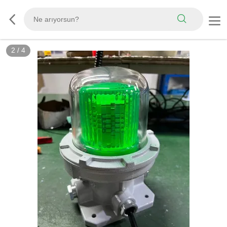
2
/
4