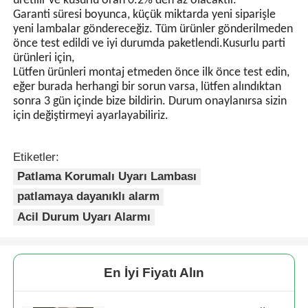
çalışan anahtar kontrolü..
Kabul edilen ödeme para birimi: USD,GBP,CNY.
Kabul edilen Ödeme Türü: T/T, L/C.
Konuşulan dil: İngilizce, Çince
5.Garanti
A: Birincisi, ürünlerimiz sıkı kalite kontrol sisteminde
üretilir ve kusurlu oran 0.2%'den az olacaktır.
Garanti süresi boyunca, küçük miktarda yeni siparişle
yeni lambalar göndereceğiz. Tüm ürünler gönderilmeden
önce test edildi ve iyi durumda paketlendi.Kusurlu parti
ürünleri için,
Lütfen ürünleri montaj etmeden önce ilk önce test edin,
eğer burada herhangi bir sorun varsa, lütfen alındıktan
sonra 3 gün içinde bize bildirin. Durum onaylanırsa sizin
için değiştirmeyi ayarlayabiliriz.
Etiketler:
Patlama Korumalı Uyarı Lambası
patlamaya dayanıklı alarm
Acil Durum Uyarı Alarmı