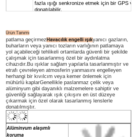
fazla ışığı senkronize etmek için bir GPS ve 
donatılabilir.
· Yüksek güvenilirlik için otomatik bir ışıkla
kullanır, gece ve sisli koşullarda otomatik ol
kapanır.
Ürün Tanımı
· Kullanım ve kurulum kolaylığı için kablos
Havacılık engelli ışık
patlama geçirmez
yanıcı gazların,
talep üzerine mevcuttur; sipariş verirken belir
buharların veya yanıcı tozların varlığının patlamaya
· Hem çelik boru hem de kablo kabloları için
yol açabileceği tehlikeli ortamlarda güvenli bir şekilde
çalışmak için tasarlanmış özel bir aydınlatma
· Petrol ve Gaz Platformları
cihazıdır.Bu ışıklar sağlam yapılarla tasarlanmıştır ve
· Kimyasal İşleme Tesisleri
etrafı çevreleyen atmosferin yanmasını engelleyen
· Tahıl Silosları ve Un Fırınları
herhangi bir kıvılcım veya kemer önlemek için
· Deniz dışı sondaj platformları
mühürlü kaplarGenellikle paslanmaz çelik veya
· LNG İstasyonları
APPL
alüminyum gibi dayanıklı malzemelere sahiptir ve
· Kömür Madenleri ve Tünel Altyapısı
güvenliği sağlayarak ışık çıkışını en üst düzeye
· Tehlikeli Depolama Depoları
çıkarmak için özel olarak tasarlanmış lenslerle
· Bölge 1 ve Bölge 2
donatılmıştır.
· T1~T6 sıcaklık grupları için
· IIA, IIB, IIC patlayıcı gaz ortamları için