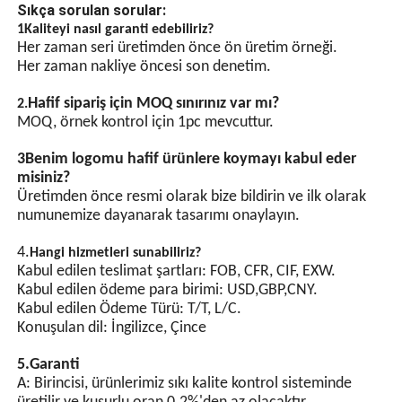
· IIA, IIB, IIC patlayıcı gaz ortamları için
kıvılcımlarının yanıcı
· T1~T6 sıcaklık grupları için
gazlarla temas etmesini ve
· Genel aydınlatma ve çalışma aydınlatması için diğer
patlamalara neden olmasını
tehlikeli ortamlar için
önler.
· Enerji tasarrufu yenilenme projeleri ve zor yerlerin bakımı
Enerji tasarrufu
ve değiştirilmesi için
LED yüksek parlaklıklı
Sıkça sorulan sorular:
lamba boncukları, LED çipli
1Kaliteyi nasıl garanti edebiliriz?
enerji tasarruflu lamba
Her zaman seri üretimden önce ön üretim örneği.
boncukları yüksek
Her zaman nakliye öncesi son denetim.
parlaklığa sahiptir ve
sıradan lamba
Hafif sipariş için MOQ sınırınız var mı?
2.
boncuklarından daha enerji
MOQ, örnek kontrol için 1pc mevcuttur.
tasarrufu sağlar.
3Benim logomu hafif ürünlere koymayı kabul eder
GPS Senkronizasyonu
misiniz?
Üretimden önce resmi olarak bize bildirin ve ilk olarak
(ihtiyaç duyulmaz)
numunemize dayanarak tasarımı onaylayın.
Entegre bir çip ve birden
4.
fazla koruma devresi ile
Hangi hizmetleri sunabiliriz?
donatılmış otomatik ışık ile
Kabul edilen teslimat şartları: FOB, CFR, CIF, EXW.