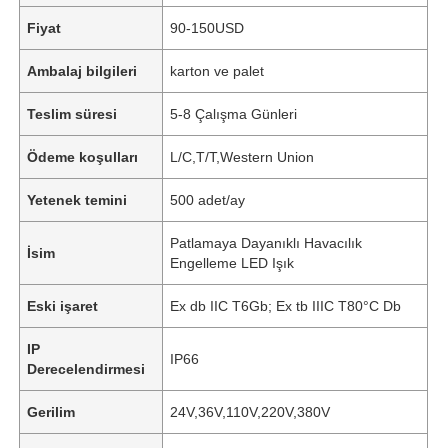
Fiyat
90-150USD
Ambalaj bilgileri
karton ve palet
Teslim süresi
5-8 Çalışma Günleri
Ödeme koşulları
L/C,T/T,Western Union
Yetenek temini
500 adet/ay
Patlamaya Dayanıklı Havacılık
İsim
Engelleme LED Işık
Eski işaret
Ex db IIC T6Gb; Ex tb IIIC T80°C Db
IP
IP66
Derecelendirmesi
Gerilim
24V,36V,110V,220V,380V