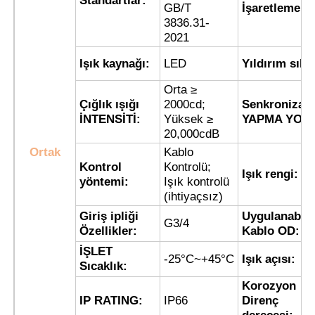
Standartlar:
GB/T
İşaretleme:
3836.31-
2021
Fabrika turu
Işık kaynağı:
LED
Yıldırım sıklı
Kalite kontrol
Orta ≥
Çığlık ışığı
2000cd;
Senkronizas
İNTENSİTİ:
Yüksek ≥
YAPMA YOLU
Bize ulaşın
20,000cdB
Ortak
Kablo
Kontrol
Kontrolü;
Işık rengi:
Teklif isteği
yöntemi:
Işık kontrolü
(ihtiyaçsız)
Giriş ipliği
Uygulanabili
Patlama Korumalı Aydınlatma
G3/4
Özellikler:
Kablo OD:
İŞLET
-25°C~+45°C
Işık açısı:
Patlamaya Dayanıklı Alarm Işığı
Sıcaklık:
Korozyon
IP RATING:
IP66
Direnç
patlamaya dayanıklı fan