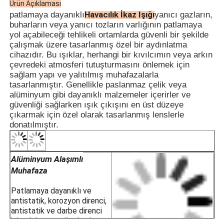
Ürün Açıklaması
· Tahıl Siloları ve Un Değirmenleri
Havacılık İkaz Işığı
patlamaya dayanıklı
yanıcı gazların,
· Açık Deniz Sondaj Makinaları
buharların veya yanıcı tozların varlığının patlamaya
· LNG İstasyonları
yol açabileceği tehlikeli ortamlarda güvenli bir şekilde
BAŞVURU
· Kömür Madenleri ve Tünel Altyapısı
çalışmak üzere tasarlanmış özel bir aydınlatma
· Tehlikeli Depolama Depoları
cihazıdır. Bu ışıklar, herhangi bir kıvılcımın veya arkın
· Bölge 1 ve Bölge 2
çevredeki atmosferi tutuşturmasını önlemek için
· T1~T6 sıcaklık grupları için
sağlam yapı ve yalıtılmış muhafazalarla
· IIA, IIB, IIC patlayıcı gaz ortamları için
tasarlanmıştır. Genellikle paslanmaz çelik veya
alüminyum gibi dayanıklı malzemeler içerirler ve
güvenliği sağlarken ışık çıkışını en üst düzeye
çıkarmak için özel olarak tasarlanmış lenslerle
donatılmıştır.