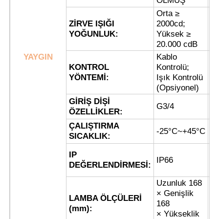
OLMUŞ
SI
Orta ≥
ZİRVE IŞIĞI
2000cd;
S
Fabrika turu
YOĞUNLUK:
Yüksek ≥
Y
20.000 cdB
YAYGIN
Kablo
Kalite kontrol
KONTROL
Kontrolü;
A
YÖNTEMİ:
Işık Kontrolü
R
(Opsiyonel)
Bize ulaşın
GİRİŞ DİŞİ
U
G3/4
ÖZELLİKLER:
K
Teklif isteği
ÇALIŞTIRMA
-25°C~+45°C
A
SICAKLIK:
K
Patlama Korumalı Aydınlatma
IP
IP66
D
DEĞERLENDİRMESİ:
D
Uzunluk 168
Patlamaya Dayanıklı Alarm Işığı
× Genişlik
LAMBA ÖLÇÜLERİ
168
Ü
(mm):
× Yükseklik
patlamaya dayanıklı fan