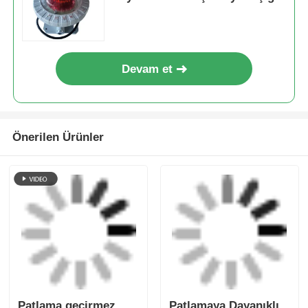
En İyi Fiyatı Alın
Açık Deniz ve Endüstriyel
Uygulamalar için Patlamaya
Dayanıklı LED Uçak Uyarı Işığı
Devam et
Önerilen Ürünler