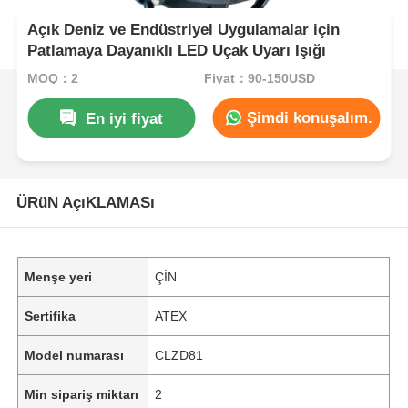
Açık Deniz ve Endüstriyel Uygulamalar için
Patlamaya Dayanıklı LED Uçak Uyarı Işığı
MOQ：2
Fiyat：90-150USD
Şimdi konuşalım.
En iyi fiyat
ÜRüN AçıKLAMASı
Menşe yeri
ÇİN
Sertifika
ATEX
Model numarası
CLZD81
Min sipariş miktarı
2