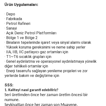
Alüminyum Alaşımlı
Muhafaza
Patlamaya dayanıklı ve
antistatik, korozyon direnci,
antistatik ve darbe direnci
için elektrostatik olarak
püskürtülmüş plastik yüzeye
Ürün Uygulamaları:
sahip alüminyum alaşımlı
döküm gövde.
· Depo
· Fabrikada
Yüksek Mukavemetli
· Petrol Rafineri
Temperli Cam
· Sanayi
· Açık Deniz Petrol Platformları
Yüksek mukavemetli
· Bölge 1 ve Bölge 2
temperli camın patlamaya
· Binaların tepelerinde işaret veya sinyal alarmı olarak
dayanıklı koruması,
· Yüksek koruma gereksinimi ve neme sahip yerler
aydınlatmadan kaynaklanan
· IIA, IIB, IIC patlayıcı gaz ortamları için
ark kıvılcımlarının yanıcı
· T1~T6 sıcaklık grupları için
gazlarla temas ederek
· Genel aydınlatma ve operasyonel aydınlatmaya yönelik
patlamalara neden olmasını
diğer tehlikeli ortamlar için