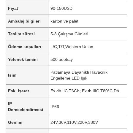
Fiyat
90-150USD
Ambalaj bilgileri
karton ve palet
Teslim süresi
5-8 Çalışma Günleri
Ödeme koşulları
L/C,T/T,Western Union
Yetenek temini
500 adet/ay
Patlamaya Dayanıklı Havacılık
İsim
Engelleme LED Işık
Eski işaret
Ex db IIC T6Gb; Ex tb IIIC T80°C Db
IP
IP66
Derecelendirmesi
Gerilim
24V,36V,110V,220V,380V