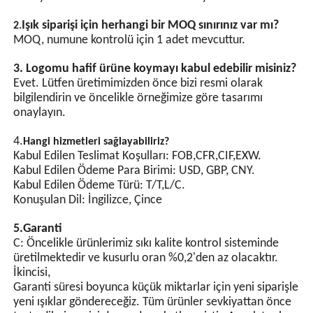
önler.
· Enerji tasarrufu sağlayan yenileme projeleri ve zor
Enerji Tasarruflu
yerlerde bakım ve değiştirme için
Tasarım
SSS:
LED yüksek parlaklıkta
1. Kaliteyi nasıl garanti edebiliriz?
lamba boncukları, LED çipli
Seri üretimden önce her zaman üretim öncesi bir
enerji tasarruflu lamba
numune.
boncukları yüksek
Sevkiyattan önce her zaman son Muayene.
parlaklığa sahiptir ve
sıradan lamba
Işık siparişi için herhangi bir MOQ sınırınız var mı?
2.
boncuklarından daha fazla
MOQ, numune kontrolü için 1 adet mevcuttur.
enerji tasarrufludur.
GPS
3. Logomu hafif ürüne koymayı kabul edebilir misiniz?
Senkronizasyonu(İsteğe
Evet. Lütfen üretimimizden önce bizi resmi olarak
bağlı)
bilgilendirin ve öncelikle örneğimize göre tasarımı
onaylayın.
Entegre çip ve çoklu
koruma devreleriyle
4.
Hangi hizmetleri sağlayabiliriz?
donatılmış, ışıkla çalışan
Kabul Edilen Teslimat Koşulları: FOB,CFR,CIF,EXW.
otomatik anahtar kontrolü.
Kabul Edilen Ödeme Para Birimi: USD, GBP, CNY.
Senkronizasyon sinyal
Kabul Edilen Ödeme Türü: T/T,L/C.
hatları aracılığıyla birden