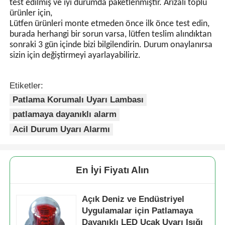
Konuşulan Dil: İngilizce, Çince
fazla lambanın senkronize
yanıp sönmesi sağlanabilir.
5.Garanti
C: Öncelikle ürünlerimiz sıkı kalite kontrol sisteminde
üretilmektedir ve kusurlu oran %0,2'den az olacaktır.
İkincisi,
Garanti süresi boyunca küçük miktarlar için yeni siparişle
yeni ışıklar göndereceğiz. Tüm ürünler sevkiyattan önce
test edilmiş ve iyi durumda paketlenmiştir. Arızalı toplu
ürünler için,
Lütfen ürünleri monte etmeden önce ilk önce test edin,
burada herhangi bir sorun varsa, lütfen teslim alındıktan
sonraki 3 gün içinde bizi bilgilendirin. Durum onaylanırsa
sizin için değiştirmeyi ayarlayabiliriz.
Etiketler:
Patlama Korumalı Uyarı Lambası
patlamaya dayanıklı alarm
Acil Durum Uyarı Alarmı