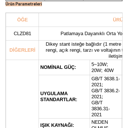
Ürün Parametreleri
ÖĞE
ÜRÜN 
CLZD81
Patlamaya Dayanıklı Orta Yoğunl
Dikey stant isteğe bağlıdır (1 metre 
DİĞERLERİ
rengi, açık rengi, tarzı ve voltajının ta
iletişime
5~10W;
NOMİNAL GÜÇ:
G
20W; 40W
GB/T 3638.1-
2021;
Ana sayfa
GB/T 3836.2-
P
UYGULAMA
2021;
D
STANDARTLAR:
GB/T
İ
Ürünler
3836.31-
2021
NEDEN
A
IŞIK KAYNAĞI:
Hakkımızda