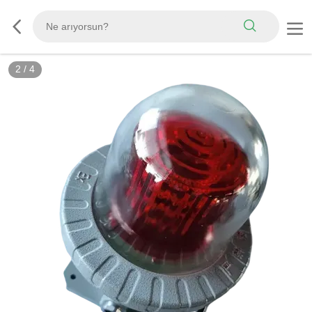
2
/
4