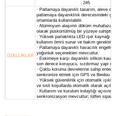
245
· Patlamaya dayanıklı tasarım, aleve dayan
Patlamaya Dayanıklı Kutu
patlamaya dayanıklılık derecesindeki gaz
ortamlarda kullanılabilir.
· Alüminyum alaşımlı döküm muhafaza, çek
patlamaya dayanıklı anahtar
olarak püskürtülmüş bir yüzeye sahiptir.
· Yüksek parlaklıkta LED ışık kaynağı ku
kullanım ömrü sunar ve bakım gerektirm
Patlama geçirmez kablo bezleri
· Patlamaya dayanıklı havacılık engellem
yoğunluk seçenekleri mevcuttur.
ÖZELLİKLER
· Eskimeye karşı dayanıklı silikon kauçu
patlamaya dayanıklı fiş ve priz
son derece koruyucu, sızdırmaz yapı m
· Çoklu koruma devrelerine sahip entegre b
senkronize etmek için GPS ve Beidou uydu
· Yüksek güvenilirlik için otomatik ışıkla 
ve sisli koşullarda otomatik olarak açılır
· Kullanım ve kurulum kolaylığı açısında
senkronizasyon mevcuttur; lütfen sipariş v
· Hem çelik boru hem de kablo tesisatın
· Petrol ve Gaz Platformları
· Kimyasal İşleme Tesisleri