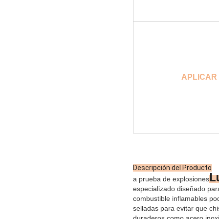
APLICAR
Descripción del Producto
L
a prueba de explosiones
especializado diseñado par
combustible inflamables po
selladas para evitar que ch
duraderos como acero inoxi