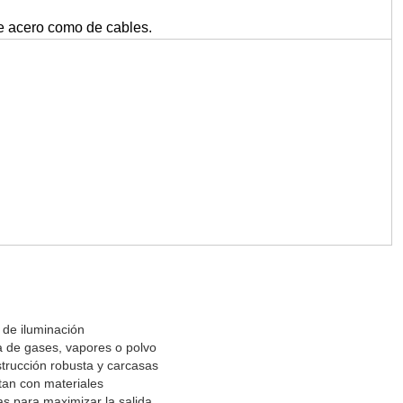
e acero como de cables.
o de iluminación
a de gases, vapores o polvo
trucción robusta y carcasas
tan con materiales
s para maximizar la salida