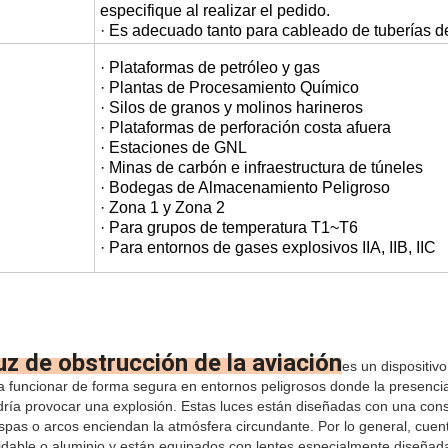
especifique al realizar el pedido.
· Es adecuado tanto para cableado de tuberías d
· Plataformas de petróleo y gas
· Plantas de Procesamiento Químico
· Silos de granos y molinos harineros
· Plataformas de perforación costa afuera
· Estaciones de GNL
· Minas de carbón e infraestructura de túneles
· Bodegas de Almacenamiento Peligroso
· Zona 1 y Zona 2
· Para grupos de temperatura T1~T6
· Para entornos de gases explosivos IIA, IIB, IIC
uz de obstrucción de la aviación
es un dispositiv
a funcionar de forma segura en entornos peligrosos donde la presenci
dría provocar una explosión. Estas luces están diseñadas con una cons
ispas o arcos enciendan la atmósfera circundante. Por lo general, cuen
dable o aluminio y están equipados con lentes especialmente diseñada