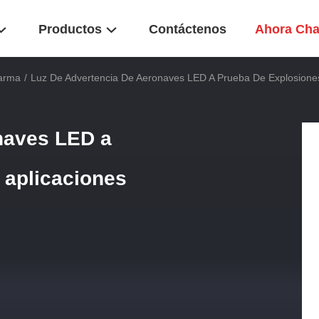
Productos
Contáctenos
Ahora Cha
larma
/
Luz De Advertencia De Aeronaves LED A Prueba De Explosiones 
naves LED a
 aplicaciones