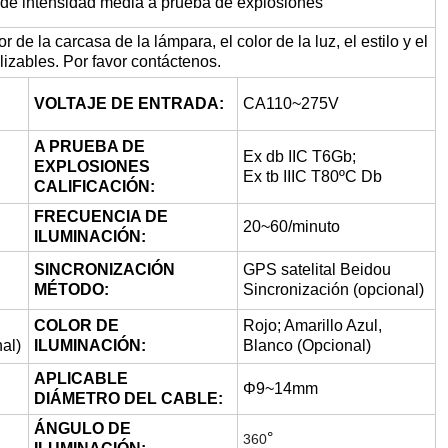
 de intensidad media a prueba de explosiones
r de la carcasa de la lámpara, el color de la luz, el estilo y el
lizables. Por favor contáctenos.
VOLTAJE DE ENTRADA:
CA110~275V
A PRUEBA DE
Ex db IIC T6Gb;
EXPLOSIONES
Ex tb IIIC T80ºC Db
CALIFICACIÓN:
FRECUENCIA DE
20~60/minuto
ILUMINACIÓN:
SINCRONIZACIÓN
GPS satelital Beidou
MÉTODO:
Sincronización (opcional)
COLOR DE
Rojo; Amarillo Azul,
nal)
ILUMINACIÓN:
Blanco (Opcional)
APLICABLE
Φ9~14mm
DIÁMETRO DEL CABLE:
ÁNGULO DE
°
360