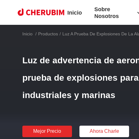
Sobre
Inicio
Nosotros
Inicio
/
Productos
/
Luz A Prueba De Explosiones De La A
Luz de advertencia de aero
prueba de explosiones para
industriales y marinas
Mejor Precio
Ahora Charle