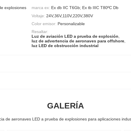
de explosiones
marca ex:
Ex db IIC T6Gb; Ex tb IIIC T80ºC Db
Voltaje:
24V,36V,110V,220V,380V
Color emisor:
Personalizable
Resaltar:
Luz de aviación LED a prueba de explosión
,
luz de advertencia de aeronaves para offshore
,
luz LED de obstrucción industrial
GALERÍA
ia de aeronaves LED a prueba de explosiones para aplicaciones indus