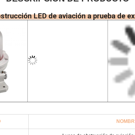
strucción LED de aviación a prueba de e
O
NOMBR