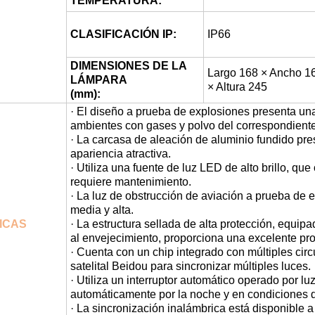
TEMPERATURA:
CLASIFICACIÓN IP:
IP66
DIMENSIONES DE LA
Largo 168 × Ancho 1
LÁMPARA
× Altura 245
(mm):
· El diseño a prueba de explosiones presenta un
ambientes con gases y polvo del correspondient
· La carcasa de aleación de aluminio fundido pre
apariencia atractiva.
· Utiliza una fuente de luz LED de alto brillo, qu
requiere mantenimiento.
· La luz de obstrucción de aviación a prueba de 
media y alta.
ICAS
· La estructura sellada de alta protección, equip
al envejecimiento, proporciona una excelente pro
· Cuenta con un chip integrado con múltiples cir
satelital Beidou para sincronizar múltiples luces.
· Utiliza un interruptor automático operado por l
automáticamente por la noche y en condiciones d
· La sincronización inalámbrica está disponible a p