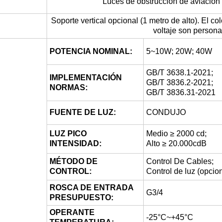
Luces de obstrucción de aviación
Soporte vertical opcional (1 metro de alto). El colo
voltaje son persona
POTENCIA NOMINAL:
5~10W; 20W; 40W
GB/T 3638.1-2021;
IMPLEMENTACIÓN
GB/T 3836.2-2021;
NORMAS:
GB/T 3836.31-2021
FUENTE DE LUZ:
CONDUJO
LUZ PICO
Medio ≥ 2000 cd;
INTENSIDAD:
Alto ≥ 20.000cdB
MÉTODO DE
Control De Cables;
CONTROL:
Control de luz (opcio
ROSCA DE ENTRADA
G3/4
PRESUPUESTO:
OPERANTE
-25°C~+45°C