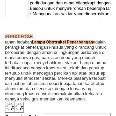
perlindungan dan dapat dilengkapi dengan GP
Beidou untuk menyinkronkan beberapa lamp
· Menggunakan saklar yang dioperasikan de
untuk keandalan yang tinggi, menyala secar
malam hari dan dalam kondisi berkabut, dan
hari.
· Sinkronisasi nirkabel tersedia berdasarka
Deskripsi Produk
kemudahan penggunaan dan instalasi; hara
Lampu Obstruksi Penerbangan
tahan ledakan
adalah
memesan.
perangkat penerangan khusus yang dirancang untuk
· Sangat cocok untuk pipa baja dan kabel ka
beroperasi dengan aman di lingkungan berbahaya di
mana adanya gas, uap, atau debu yang mudah
· Platform Minyak & Gas
terbakar dapat menyebabkan ledakan. Lampu-lampu
· Pabrik Pengolahan Kimia
ini dirancang dengan konstruksi kokoh dan penutup
· Silo Gandum & Pabrik Tepung
tertutup untuk mencegah percikan api atau busur api
· Rig Pengeboran Lepas Pantai
menyulut atmosfer sekitar. Mereka biasanya terbuat
· Stasiun LNG
dari bahan tahan lama seperti baja tahan karat atau
APLIKASI
· Infrastruktur Tambang & Terowongan Batu
aluminium dan dilengkapi dengan lensa yang
· Gudang Penyimpanan Berbahaya
dirancang khusus untuk memaksimalkan keluaran
· Zona 1 dan Zona 2
cahaya sekaligus memastikan keamanan.
· Untuk kelompok suhu T1~T6
· Untuk lingkungan gas eksplosif IIA, IIB, II