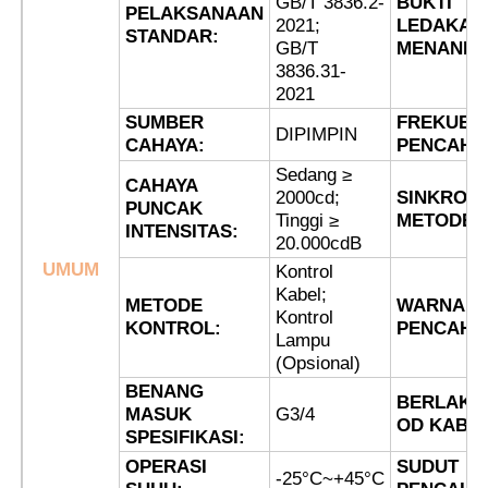
GB/T 3836.2-
BUKTI
PELAKSANAAN
2021;
LEDAKAN
STANDAR:
GB/T
MENANDA
Wisata pabrik
3836.31-
2021
SUMBER
FREKUEN
Kontrol kualitas
DIPIMPIN
CAHAYA:
PENCAHA
Sedang ≥
CAHAYA
2000cd;
SINKRONI
Hubungi kami
PUNCAK
Tinggi ≥
METODE:
INTENSITAS:
20.000cdB
UMUM
Quote request suatu
Kontrol
Kabel;
METODE
WARNA
Kontrol
KONTROL:
PENCAHA
Pencahayaan Bukti Ledakan
Lampu
(Opsional)
BENANG
BERLAKU
Lampu Alarm Tahan Ledakan
MASUK
G3/4
OD KABEL
SPESIFIKASI:
OPERASI
SUDUT
kipas anti ledakan
-25°C~+45°C