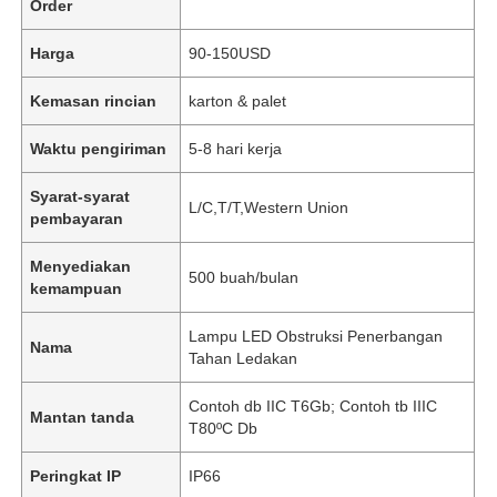
Order
Harga
90-150USD
Kemasan rincian
karton & palet
Waktu pengiriman
5-8 hari kerja
Syarat-syarat
L/C,T/T,Western Union
pembayaran
Menyediakan
500 buah/bulan
kemampuan
Lampu LED Obstruksi Penerbangan
Nama
Tahan Ledakan
Contoh db IIC T6Gb; Contoh tb IIIC
Mantan tanda
T80ºC Db
Peringkat IP
IP66