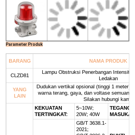
Parameter Produk
BARANG
NAMA PRODUK
Lampu Obstruksi Penerbangan Intensita
CLZD81
Ledakan
Dudukan vertikal opsional (tinggi 1 meter)
YANG
warna terang, gaya, dan voltase semuanya
Rumah
LAIN
Silakan hubungi kami.
KEKUATAN
5~10W;
TEGANGA
TERTINGKAT:
20W; 40W
MASUKAN
Produk
GB/T 3638.1-
2021;
Tentang kita