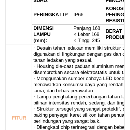
SUHU:
PENCAHA
KOROSI
PERINGKAT IP:
IP66
PERINGK
Kotak Buktinya Ledakan
RESISTEN
DIMENSI
Panjang 168
BERAT
saklar tahan ledakan
LAMPU
× Lebar 168
PRODUK:
(mm):
× Tinggi 245
· Desain tahan ledakan memiliki struktur tah
Kelenjar Kabel Buktinya Ledakan
digunakan di lingkungan dengan gas dan deb
tahan ledakan yang sesuai.
· Housing die-cast paduan aluminium memil
colokan dan soket anti ledakan
disemprotkan secara elektrostatis untuk tam
· Menggunakan sumber cahaya LED keceraha
menawarkan konsumsi daya yang rendah, m
lama, dan bebas perawatan.
· Lampu penghalang penerbangan tahan leda
pilihan intensitas rendah, sedang, dan tinggi.
· Struktur tersegel yang sangat protektif, di
paking penyegel karet silikon tahan penuaa
FITUR
perlindungan yang sangat baik.
· Dilengkapi chip terintegrasi dengan beberap