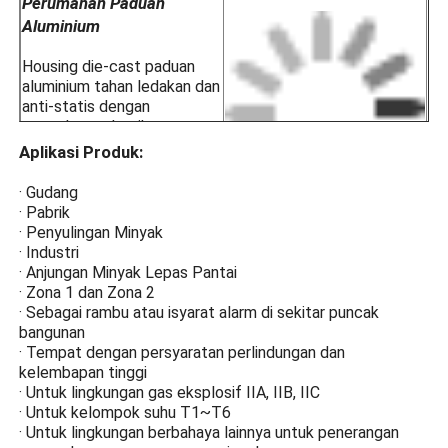
Perumahan Paduan
Aluminium
Housing die-cast paduan
aluminium tahan ledakan dan
anti-statis dengan
permukaan plastik yang
disemprotkan secara
Aplikasi Produk:
elektrostatis untuk
ketahanan terhadap korosi,
· Gudang
anti-statis, dan ketahanan
· Pabrik
benturan.
· Penyulingan Minyak
· Industri
Kaca Tempered
· Anjungan Minyak Lepas Pantai
Kekuatan Tinggi
· Zona 1 dan Zona 2
· Sebagai rambu atau isyarat alarm di sekitar puncak
Perlindungan tahan
bangunan
ledakan dari kaca tempered
· Tempat dengan persyaratan perlindungan dan
berkekuatan tinggi
kelembapan tinggi
mencegah percikan api dari
· Untuk lingkungan gas eksplosif IIA, IIB, IIC
pencahayaan bersentuhan
· Untuk kelompok suhu T1~T6
dengan gas yang mudah
· Untuk lingkungan berbahaya lainnya untuk penerangan
terbakar dan menyebabkan