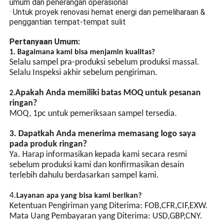
umum dan penerangan operasional
ledakan.
· Untuk proyek renovasi hemat energi dan pemeliharaan &
penggantian tempat-tempat sulit
Desain Hemat Energi
Pertanyaan Umum:
Manik-manik lampu LED
kecerahan tinggi, manik-
1. Bagaimana kami bisa menjamin kualitas?
manik lampu hemat energi
Selalu sampel pra-produksi sebelum produksi massal.
chip LED memiliki
Selalu Inspeksi akhir sebelum pengiriman.
kecerahan tinggi dan lebih
hemat energi daripada
Apakah Anda memiliki batas MOQ untuk pesanan
2.
manik-manik lampu biasa.
ringan?
MOQ, 1pc untuk pemeriksaan sampel tersedia.
Sinkronisasi GPS
(Opsional)
3. Dapatkah Anda menerima memasang logo saya
pada produk ringan?
Kontrol sakelar yang
Ya. Harap informasikan kepada kami secara resmi
dioperasikan dengan lampu
sebelum produksi kami dan konfirmasikan desain
otomatis, dilengkapi dengan
terlebih dahulu berdasarkan sampel kami.
chip terintegrasi dan
beberapa sirkuit
4.
Layanan apa yang bisa kami berikan?
perlindungan. Kedipan
Ketentuan Pengiriman yang Diterima: FOB,CFR,CIF,EXW.
simultan beberapa lampu
Mata Uang Pembayaran yang Diterima: USD,GBP,CNY.
dapat dicapai melalui jalur