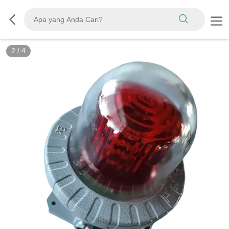
2
/
4