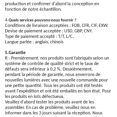
une luminosité élevée et
Avez-vous une limite MOQ pour les commandes
2.
sont plus économes en
légères ?
énergie que les perles de
MOQ, 1 pc pour la vérification des échantillons est
lampe ordinaires.
disponible.
Synchronisation GPS
(facultatif)
3. Pouvez-vous accepter de mettre mon logo sur un
produit léger ?
Commande automatique
Oui. Veuillez nous informer formellement avant notre
d'interrupteur d'éclairage,
production et confirmer d'abord la conception en
équipée d'une puce
fonction de notre échantillon.
intégrée et de multiples
circuits de protection. Le
4.
Quels services pouvons-nous fournir ?
clignotement synchrone de
Conditions de livraison acceptées : FOB, CFR, CIF, EXW.
plusieurs lampes peut être
Devise de paiement acceptée : USD, GBP, CNY.
obtenu grâce à des lignes
Type de paiement accepté : T/T, L/C.
de signaux de
Langue parlée : anglais, chinois
synchronisation.
5.Garantie
R : Premièrement, nos produits sont fabriqués selon un
système de contrôle de qualité strict et le taux de
défauts sera inférieur à 0,2 %. Deuxièmement,