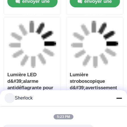
feu d'obstruction à
Voyant
l'aviation résistant
d&#39;avertissement
aux explosions
LED antidéflagrant
avec sirène
envoyer une
envoyer une
demande
demande
Sherlock
5:23 PM
Lumière LED
Lumière