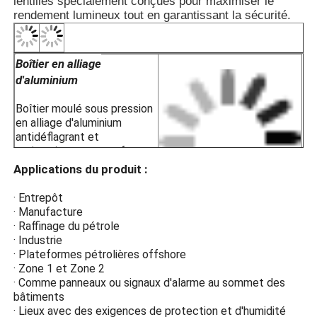
lentilles spécialement conçues pour maximiser le
· Pour les groupes de températ
rendement lumineux tout en garantissant la sécurité.
· Pour les environnements de gaz
Boîtier en alliage
d'aluminium
Boîtier moulé sous pression
en alliage d'aluminium
antidéflagrant et
antistatique avec surface
en plastique pulvérisée
Applications du produit :
électrostatiquement pour
une résistance à la
· Entrepôt