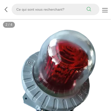
2
/
4