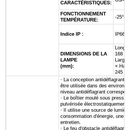
CARACTÉRISTIQUES:
FONCTIONNEMENT
Boîte anti-explosion
-25°C
TEMPÉRATURE:
interrupteur antidéflagrant
Indice IP :
IP66
Longue
Glandes de câbles à l'épreuve des explosions
DIMENSIONS DE LA
168 ×
LAMPE
Largeu
(mm):
× Haut
prise et prise anti-déflagrantes
245
· La conception antidéflagrante 
être utilisée dans des environn
niveau antidéflagrant correspon
· Le boîtier moulé sous pressio
pulvérisée électrostatiquement 
· Il utilise une source de lumièr
consommation d'énergie, une lo
entretien.
· Le feu d'obstacle antidéflagran