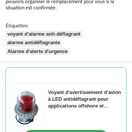
pendant la période de garantie, nous enverrons de
nouvelles lumières avec une nouvelle commande pour
une petite quantité. Tous les produits ont été testés
avant l'expédition et ont été emballés en bon état. Pour
les produits en lots défectueux,
Veuillez d'abord tester les produits avant de les
assembler. En cas de problème, veuillez nous en
informer dans les 3 jours suivant la réception. Nous
pouvons organiser le remplacement pour vous si la
situation est confirmée.
Étiquettes:
voyant d'alarme anti-déflagrant
alarme antidéflagrante
Alarme d'alerte d'urgence