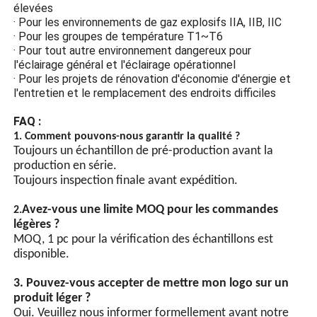
corrosion, antistatique et
· Manufacture
aux chocs.
· Raffinage du pétrole
· Industrie
Verre trempé haute
· Plateformes pétrolières offshore
résistance
· Zone 1 et Zone 2
· Comme panneaux ou signaux d'alarme au sommet des
La protection
bâtiments
antidéflagrante du verre
· Lieux avec des exigences de protection et d'humidité
trempé à haute résistance
élevées
empêche les étincelles
· Pour les environnements de gaz explosifs IIA, IIB, IIC
d'arc provenant de
· Pour les groupes de température T1~T6
l'éclairage d'entrer en
· Pour tout autre environnement dangereux pour
contact avec des gaz
l'éclairage général et l'éclairage opérationnel
inflammables et de
· Pour les projets de rénovation d'économie d'énergie et
provoquer des explosions.
l'entretien et le remplacement des endroits difficiles
Conception économe en
énergie
FAQ :
1. Comment pouvons-nous garantir la qualité ?
Perles de lampe LED à
Toujours un échantillon de pré-production avant la
haute luminosité, les perles
production en série.
de lampe à économie
Toujours inspection finale avant expédition.
d'énergie à puce LED ont