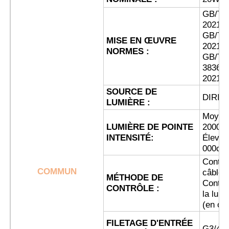
GB/T 3
2021 ;
Visite d'usine
GB/T 3
MISE EN ŒUVRE
2021 ;
NORMES :
GB/T
Contrôle de la qualité
3836.3
2021
SOURCE DE
Contact
DIRIG
LUMIÈRE :
Moyen
Demande de soumission
LUMIÈRE DE POINTE
2000cd
INTENSITÉ:
Élevé 
000cd
Éclairage anti-déflagrant
Contrô
COMMUN
câbles 
MÉTHODE DE
Contrô
CONTRÔLE :
Lumière anti-déflagrante d'alarme
la lumi
(en opt
FILETAGE D'ENTRÉE
ventilateur antidéflagrant
G3/4