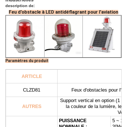
description de:
Feu d'obstacle à LED antidéflagrant pour l'aviation
Paramètres du produit
ARTICLE
N
Aperçu
CLZD81
Feux d'obstacles pour l'av
Support vertical en option (1 mè
AUTRES
la couleur de la lumière, le s
Produits
Veui
PUISSANCE
5 ~ 10
A propos de nous
NOMINALE :
20W ;