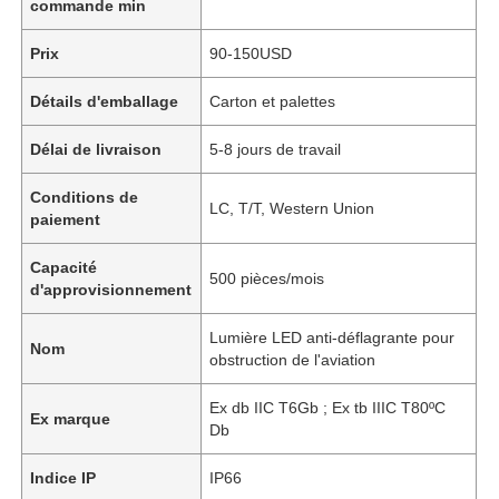
commande min
Prix
90-150USD
Détails d'emballage
Carton et palettes
Délai de livraison
5-8 jours de travail
Conditions de
LC, T/T, Western Union
paiement
Capacité
500 pièces/mois
d'approvisionnement
Lumière LED anti-déflagrante pour
Nom
obstruction de l'aviation
Ex db IIC T6Gb ; Ex tb IIIC T80ºC
Ex marque
Db
Indice IP
IP66