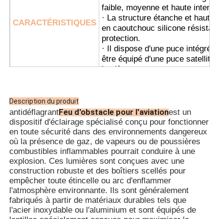
faible, moyenne et haute intensi
· La structure étanche et hautem
CARACTÉRISTIQUES
en caoutchouc silicone résistant
protection.
· Il dispose d'une puce intégrée 
être équipé d'une puce satellit
lumières.
· Il utilise un interrupteur autom
s'allumant automatiquement la n
s'éteignant pendant la journée.
Description du produit
· La synchronisation sans fil es
Feu d'obstacle pour l'aviation
antidéflagrant
est un
l'utilisation et l'installation ; 
dispositif d'éclairage spécialisé conçu pour fonctionner
· Il convient au câblage de tuya
en toute sécurité dans des environnements dangereux
où la présence de gaz, de vapeurs ou de poussières
· Plateformes pétrolières et gaz
combustibles inflammables pourrait conduire à une
· Usines de traitement chimique
explosion. Ces lumières sont conçues avec une
· Silos à grains et moulins à far
construction robuste et des boîtiers scellés pour
· Plates-formes de forage offsh
empêcher toute étincelle ou arc d'enflammer
· Stations GNL
l'atmosphère environnante. Ils sont généralement
APPL
· Mines de charbon et infrastruc
fabriqués à partir de matériaux durables tels que
· Entrepôts de stockage danger
l'acier inoxydable ou l'aluminium et sont équipés de
· Zone 1 et Zone 2