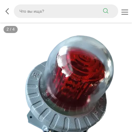
2
/
4