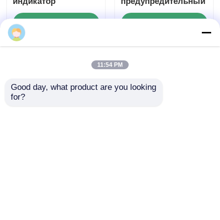
индикатор
предупредительный
сигнализации для
стробоскоп для
Отправить запрос
Отправить запрос
зоны 1 и зоны 2
безопасности
предприятий
11:54 PM
Good day, what product are you looking 
for?
Производитель
Взрывозащищенная
настраиваемого
сигнальная лампа
светодиодного
ATEX для
светодиодного
нефтегазовой,
Отправить запрос
Отправить запрос
сигнализационного
химической
светильника -
промышленности и
Быстрая доставка
опасных зон