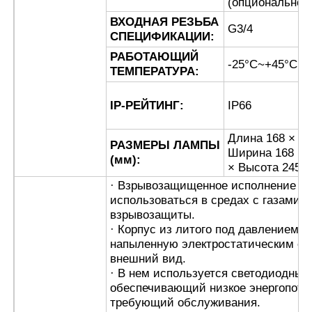
(опционально)
ВХОДНАЯ РЕЗЬБА
G3/4
СПЕЦИФИКАЦИИ:
Коробка, защищенная от взрывов
РАБОТАЮЩИЙ
-25°С~+45°С
ТЕМПЕРАТУРА:
взрывозащищенный переключатель
IP-РЕЙТИНГ:
IP66
Взрывостойкие кабельные железы
Длина 168 ×
РАЗМЕРЫ ЛАМПЫ
Ширина 168
(мм):
× Высота 245
взрывозащищенные штепсельная вилка и гнездо
· Взрывозащищенное исполнение им
использоваться в средах с газами 
взрывозащиты.
· Корпус из литого под давлением 
напыленную электростатическим сп
внешний вид.
· В нем используется светодиодный 
обеспечивающий низкое энергопотр
требующий обслуживания.