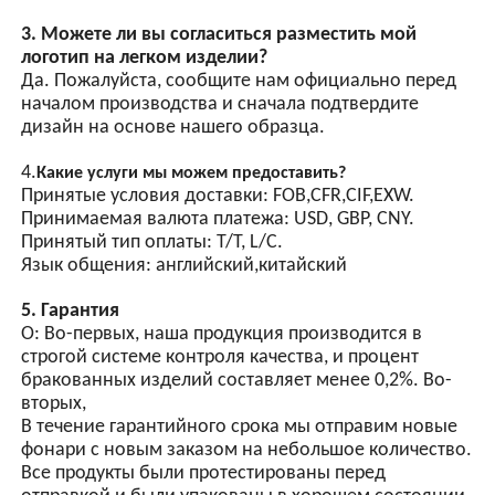
GPS-синхронизация
(опционально)
3. Можете ли вы согласиться разместить мой
логотип на легком изделии?
Автоматическое
Да. Пожалуйста, сообщите нам официально перед
управление световым
началом производства и сначала подтвердите
выключателем,
дизайн на основе нашего образца.
оснащенное встроенным
чипом и несколькими
4.
Какие услуги мы можем предоставить?
схемами защиты.
Принятые условия доставки: FOB,CFR,CIF,EXW.
Синхронного мигания
Принимаемая валюта платежа: USD, GBP, CNY.
нескольких ламп можно
Принятый тип оплаты: T/T, L/C.
добиться с помощью
Язык общения: английский,китайский
сигнальных линий
синхронизации.
5. Гарантия
О: Во-первых, наша продукция производится в
строгой системе контроля качества, и процент
бракованных изделий составляет менее 0,2%. Во-
вторых,
В течение гарантийного срока мы отправим новые
фонари с новым заказом на небольшое количество.
Все продукты были протестированы перед