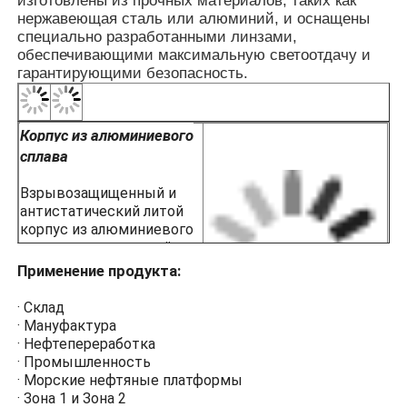
изготовлены из прочных материалов, таких как
· Зона 1 и Зона 2
нержавеющая сталь или алюминий, и оснащены
· Для температурных групп T1~T6
специально разработанными линзами,
· Для взрывоопасных газовых сред IIA
обеспечивающими максимальную светоотдачу и
гарантирующими безопасность.
Корпус из алюминиевого
сплава
Взрывозащищенный и
антистатический литой
корпус из алюминиевого
сплава с пластиковой
поверхностью,
Применение продукта:
напыленной
электростатическим
· Склад
способом, для
· Мануфактура
обеспечения
· Нефтепереработка
коррозионной стойкости,
· Промышленность
антистатичности и
· Морские нефтяные платформы
ударопрочности.
· Зона 1 и Зона 2