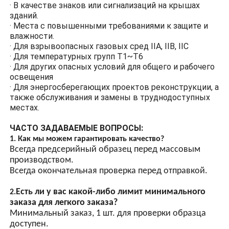
· В качестве знаков или сигнализаций на крышах
Высокопрочное
зданий.
закаленное стекло
· Места с повышенными требованиями к защите и
влажности.
Взрывозащищенная
· Для взрывоопасных газовых сред IIA, IIB, IIC
защита из высокопрочного
· Для температурных групп T1~T6
закаленного стекла
· Для других опасных условий для общего и рабочего
предотвращает контакт
освещения
дуговых искр от
· Для энергосберегающих проектов реконструкции, а
освещения с горючими
также обслуживания и замены в труднодоступных
газами и возникновение
местах.
взрывов.
Энергосберегающий
ЧАСТО ЗАДАВАЕМЫЕ ВОПРОСЫ:
дизайн
1. Как мы можем гарантировать качество?
Всегда предсерийный образец перед массовым
Светодиодные лампы
производством.
высокой яркости,
Всегда окончательная проверка перед отправкой.
энергосберегающие
светодиодные лампы
Есть ли у вас какой-либо лимит минимального
2.
имеют высокую яркость и
заказа для легкого заказа?
более энергоэффективны,
Минимальный заказ, 1 шт. для проверки образца
чем обычные лампы.
доступен.