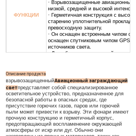
· Взрывозащищенные авиационные з
низкой, средней и высокой интенсив
ФУНКЦИИ
· Герметичная конструкция с высок
старению уплотнительной прокладко
превосходную защиту.
· Он оснащен встроенным чипом с 
оснащен спутниковым чипом GPS и 
источников света.
· Для обеспечения высокой надежно
выключатель с подсветкой, который
условиях тумана и выключается в т
· Беспроводная синхронизация дост
Описание продукта
и установки; пожалуйста, укажите пр
Авиационный заграждающий
взрывозащищенный
· Подходит как для стальных труб, 
свет
представляет собой специализированное
осветительное устройство, предназначенное для
· Нефтегазовые платформы
безопасной работы в опасных средах, где
· Химические перерабатывающие з
присутствие горючих газов, паров или горючей
· Зерновые силосы и мукомольные 
пыли может привести к взрыву. Эти фонари имеют
· Морские буровые установки
прочную конструкцию и герметичный корпус,
· Станции СПГ
ПРИЛОЖЕНИЕ
предотвращающий воспламенение окружающей
· Угольные шахты и туннельная инф
атмосферы от искр или дуг. Обычно они
· Склады опасного хранения