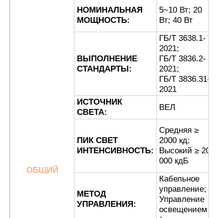
НОМИНАЛЬНАЯ
5~10 Вт; 20
МОЩНОСТЬ:
Вт; 40 Вт
Наша фабрика
ГБ/Т 3638.1-
2021;
ВЫПОЛНЕНИЕ
ГБ/Т 3836.2-
контроль качества
СТАНДАРТЫ:
2021;
ГБ/Т 3836.31-
2021
контактные данные
ИСТОЧНИК
ВЕЛ
СВЕТА:
Отправить запрос
Средняя ≥
ПИК СВЕТ
2000 кд;
ИНТЕНСИВНОСТЬ:
Высокий ≥ 20
Взрывозащищенное освещение
000 кдБ
ОБЩИЙ
Кабельное
Взрывозащищенный свет сигнала тревоги
управление;
МЕТОД
Управление
УПРАВЛЕНИЯ:
освещением
взрывозащищенный вентилятор