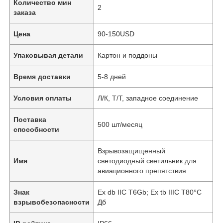
Количество мин
2
заказа
Цена
90-150USD
Упаковывая детали
Картон и поддоны
Время доставки
5-8 дней
Условия оплаты
Л/К, Т/Т, западное соединение
Поставка
500 шт/месяц
способности
Взрывозащищенный
Имя
светодиодный светильник для
авиационного препятствия
Знак
Ex db IIC T6Gb; Ex tb IIIC T80°C
взрывобезопасности
Дб