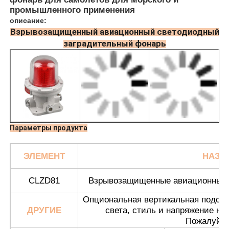
промышленного применения
описание:
Взрывозащищенный авиационный светодиодный
заградительный фонарь
Параметры продукта
ЭЛЕМЕНТ
НАЗВ
Главная страница
CLZD81
Взрывозащищенные авиационные з
Продукция
Опциональная вертикальная подстав
ДРУГИЕ
света, стиль и напряжение на
Пожалуйст
О Компании