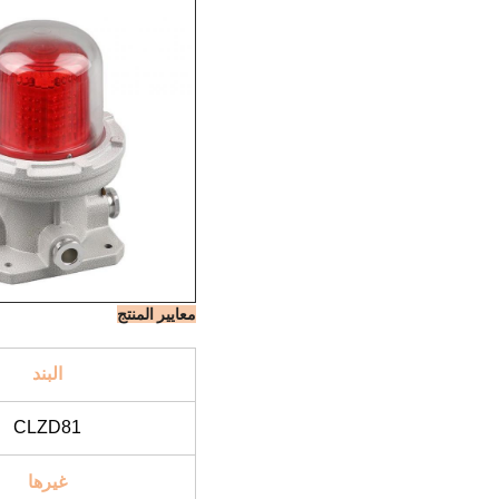
معايير المنتج
البند
CLZD81
غيرها