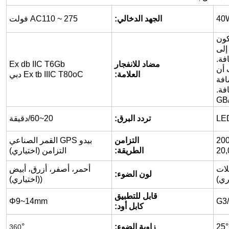
الجهد الدخالي:
AC110 ~ 275 فولت
كون
إلى
فة.
مضاد للانفجار
Ex db IIC T6Gb
 أن
العلامة:
Ex tb IIIC T80oC دبي
افة
فة.
GB/
تردد البرق:
20~60/دقيقة
التزامن
بيدو GPS القمر الصناعي
الطريقة:
التزامن (اختياري)
لات
أحمر، أصفر، أزرق، أبيض
لون الضوء:
ري)
((اختياري)
قابل للتطبيق
Φ9~14mm
G3
كابل أود:
زاوية الضوء:
°
360