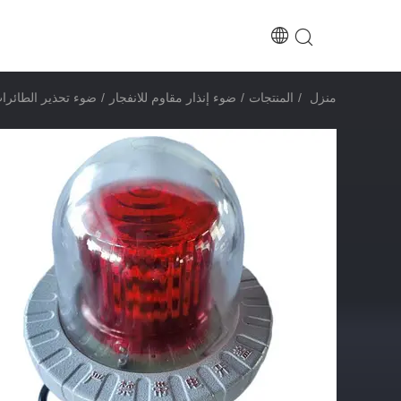
منزل
/
المنتجات
/
ضوء إنذار مقاوم للانفجار
/
ضوء تحذير الطائرات LED المقاوم للانفجار للتطبيقات البحرية وا