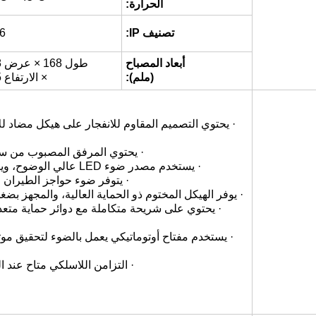
الحرارة:
تصنيف IP:
6
أبعاد المصباح
طول 168 × عرض 168
(ملم):
× الارتفاع 245
· يحتوي التصميم المقاوم للانفجار على هيكل مضاد لل
· يحتوي المرفق المصبوب من سب
· يستخدم مصدر ضوء LED عالي الوضوح، ويقدم استهلاك طاقة منخفض، ومدة خدمة طويلة، وخالي من الصيانة.
· يتوفر ضوء حواجز الطيران ا
· يوفر الهيكل المختوم ذو الحماية العالية، والمجهز 
· يستخدم مفتاح أوتوماتيكي يعمل بالضوء لتحقيق موثو
· التزامن اللاسلكي متاح عند