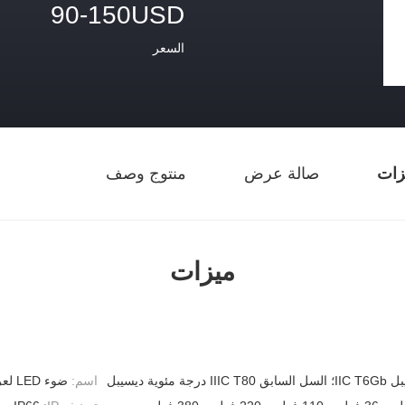
90-150USD
السعر
زات
صالة عرض
منتوج وصف
ميزات
اسم:
ضوء LED لعرقلة الطيران مقاوم للانفجار