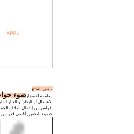
APPL
وصف المنتج
ضوء حواج
مقاومة للانفجار
للاشتعال أو البخار أو الغبار ا
أقواس من إشعال الغلاف الجوي ا
خصيصًا لتحقيق أقصى قدر من إن