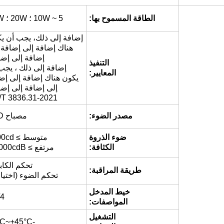
الطاقة المسموح بها:
5 ~ 10W ؛ 20W ؛ 40W
إضافة إلى ذلك، يجب أن ي
هناك إضافة إلى إضافة 
إضافة إلى إضا
التنفيذ
إضافة إلى ذلك ، يجب
المعايير:
يكون هناك إضافة إلى إض
إلى إضافة إلى إضا
T 3836.31-2021
مصدر الضوء:
مصباح LED
ضوء الذروة
متوسط ≥ 2000cd
الكثافة:
مرتفع ≥ 20,000cdB
تحكم الكاب
طريقة المراقبة:
تحكم الضوء (اختيا
خيط المدخل
/4
المواصفات:
التشغيل
-25°C~+45°C