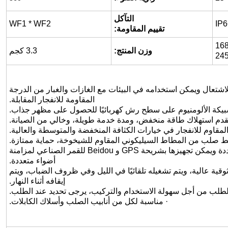
التآكل
WF1 * WF2
IP6
تقييم المقاومة:
وزن المنتج:
3.3 كجم
اشتعال ويمكن استخدامه في البيئات مع الغازات والغبار من الدرجة
المقاومة للانفجار المقابلة.
يكة الألومنيوم على سطح رش كهربائيًا للحصول على مظهر جذاب.
لمقاوم للانفجار في خيارات الكثافة المنخفضة والمتوسطة والعالية.
بضغط صلب من المطاط السيليكوني المقاوم للشيخوخة، حماية ممتازة.
· يحتوي على شريحة متكاملة مع دوائر حماية متعددة ويمكن تجهيزها بشريحة GPS و Beidou للقمر الصناعي لمزامنة
أضواء متعددة.
قية عالية، ويتم تشغيله تلقائيًا في الليل وفي ظروف الضباب، ويتم
إيقافه أثناء النهار.
 الطلب من أجل سهولة الاستخدام والتركيب، يرجى تحديد عند الطلب.
· مناسبة لكل من أنابيب الصلب وأسلاك الكابلات.