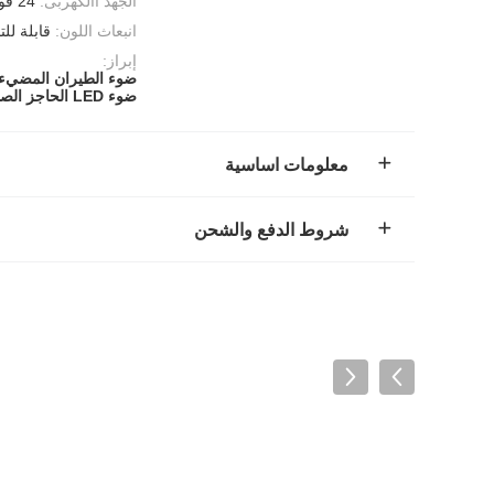
الجهد االكهربى:
24 فولت، 36 فولت، 110 فولت، 220 فولت، 380 فولت
انبعاث اللون:
قابلة ل
إبراز:
ضوء الطيران المضيء 
ضوء LED الحاجز الصناعي
معلومات اساسية
شروط الدفع والشحن