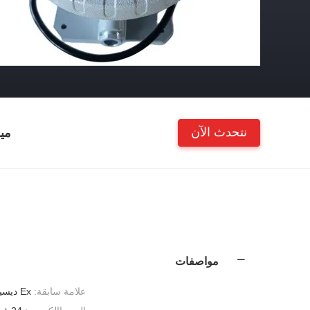
نتحدث الآن
مي
مواصفات
علامة سابقة:
Ex ديسيبل IIC T6Gb؛ السل السابق IIIC T80 درجة مئوية ديسيبل