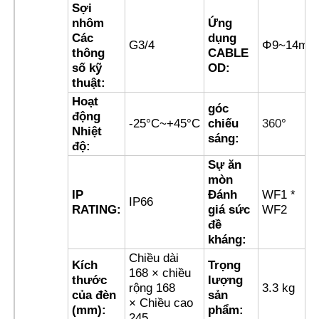
Sợi
nhôm
Ứng
Hộp chống nổ
Các
dụng
G3/4
Φ9~14mm
thông
CABLE
số kỹ
OD:
thuật:
công tắc chống cháy nổ
Hoạt
góc
động
-25°C~+45°C
chiếu
360
°
Các tuyến cáp chống nổ
Nhiệt
sáng:
độ:
Sự ăn
phích cắm và ổ cắm chống cháy nổ
mòn
IP
Đánh
WF1 *
IP66
RATING:
giá sức
WF2
đề
kháng:
Chiều dài
Kích
Trọng
168 × chiều
thước
lượng
rộng 168
3.3 kg
của đèn
sản
× Chiều cao
(mm):
phẩm:
245