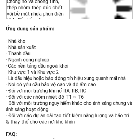
Chống nổ và chống tĩnh,
sương mù, và tắt trong ngày.
thép nhôm thép đúc chết
· Đồng bộ không dây có sẵn theo yêu cầu để
với bề mặt nhựa phun điện
dễ sử dụng và cài đặt; vui lòng chỉ định khi
tĩnh để chống ăn mòn,
đặt hàng.
chống tĩnh và chống va
Ứng dụng sản phẩm:
Nó phù hợp cho cả ống thép và dây cáp.
chạm.
· Nhà kho
· Các nền tảng dầu khí
· Nhà sản xuất
· Các nhà máy chế biến hóa chất
· Thanh dầu
· Các nhà máy sản xuất ngũ cốc và bột
Kính cứng cao
· Ngành công nghiệp
· Các giàn khoan ngoài khơi
· Các nền tảng dầu ngoài khơi
· Trạm LNG
Bảo vệ chống nổ bằng thủy
APPL
· Khu vực 1 và Khu vực 2
· Mỏ than và cơ sở hạ tầng đường hầm
tinh cứng cao ngăn chặn tia
· Là dấu hiệu hoặc báo động tín hiệu xung quanh mái nhà
· Các kho lưu trữ nguy hiểm
lửa cung từ ánh sáng tiếp
· Nơi có yêu cầu bảo vệ cao và độ ẩm cao
· Khu vực 1 và Khu vực 2
xúc với khí dễ cháy và gây
· Đối với môi trường khí nổ IIA, IIB, IIC
· Đối với các nhóm nhiệt độ T1 ~ T6
ra vụ nổ.
· Đối với các nhóm nhiệt độ T1 ~ T6
· Đối với môi trường khí nổ IIA, IIB, IIC
· Đối với môi trường nguy hiểm khác cho ánh sáng chung và
ánh sáng hoạt động
· Đối với các dự án cải tạo tiết kiệm năng lượng và bảo trì
Thiết kế tiết kiệm năng
& thay thế cho các nơi khó khăn
lượng
FAQ:
Đèn đèn LED sáng cao,