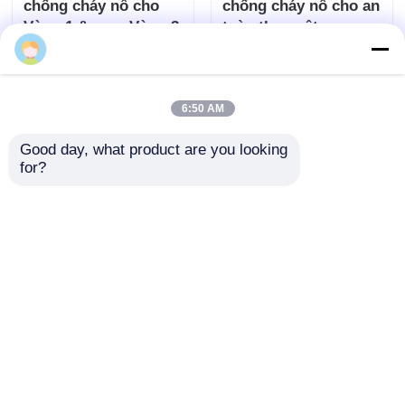
chống cháy nổ cho
chống cháy nổ cho an
Vùng 1 &amp; Vùng 2
toàn thực vật
Sherlock
Gửi yêu cầu
Gửi yêu cầu
6:50 AM
Good day, what product are you looking 
for?
Nhà sản xuất đèn báo
Đèn báo chống cháy
động LED chống cháy
nổ ATEX cho dầu khí,
nổ có thể tùy chỉnh -
nhà máy hóa chất và
Vận chuyển nhanh
khu vực nguy hiểm
Gửi yêu cầu
Gửi yêu cầu