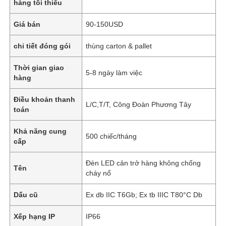
hàng tối thiểu
Giá bán
90-150USD
chi tiết đóng gói
thùng carton & pallet
Thời gian giao
5-8 ngày làm việc
hàng
Điều khoản thanh
L/C,T/T, Công Đoàn Phương Tây
toán
Khả năng cung
500 chiếc/tháng
cấp
Đèn LED cản trở hàng không chống
Tên
cháy nổ
Dấu cũ
Ex db IIC T6Gb; Ex tb IIIC T80°C Db
Xếp hạng IP
IP66