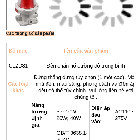
Các thông số sản phẩm
Đề mục
Tên của sản phẩm
CLZD81
Đèn chắn nổ cường độ trung bình
Đứng thẳng đứng tùy chọn (1 mét cao). Màu
Các loại
nhà đèn, màu sáng, phong cách và điện áp
khác
đều có thể tùy chỉnh. Vui lòng liên hệ với
chúng tôi.
Nhà
Năng
Điện áp
lượng
5 ~ 10W;
AC110 ~
đầu
định
20W; 40W
275V
Sản phẩm
vào:
giá:
GB/T 3638.1-
Về chúng tôi
2021;