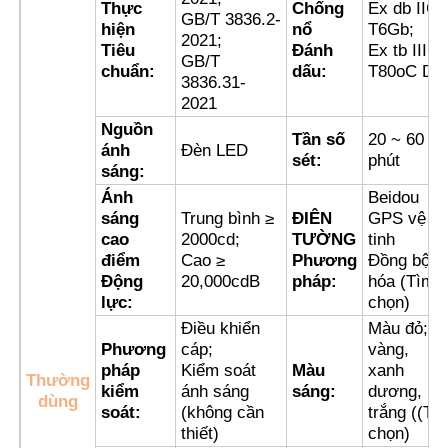
Thực
Chống
Ex db IIC
GB/T 3836.2-
hiện
nổ
T6Gb;
2021;
Tiêu
Đánh
Ex tb IIIC
Tham quan nhà máy
GB/T
chuẩn:
dấu:
T80oC Db
3836.31-
2021
Kiểm soát chất lượng
Nguồn
Tần số
20 ~ 60
ánh
Đèn LED
sét:
phút
sáng:
Liên hệ chúng tôi
Ánh
Beidou
sáng
Trung bình ≥
ĐIÊN
GPS vệ
cao
2000cd;
TƯỜNG
tinh
Yêu cầu báo giá
điểm
Cao ≥
Phương
Đồng bộ
Động
20,000cdB
pháp:
hóa (Tìm
lực:
chọn)
Chiếu sáng chống cháy nổ
Điều khiển
Màu đỏ;
Phương
cáp;
vàng,
pháp
Kiểm soát
Màu
xanh
Đèn báo cháy nổ
Thường
kiểm
ánh sáng
sáng:
dương,
dùng
soát:
(không cần
trắng ((Tự
thiết)
chọn)
quạt chống cháy nổ