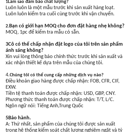
1Làm sao đảm bảo chất lượng?
đèn LED chip tiết kiệm năng
Luôn luôn là một mẫu trước khi sản xuất hàng loạt.
lượng có độ sáng cao và
Luôn luôn kiểm tra cuối cùng trước khi vận chuyển.
tiết kiệm năng lượng hơn
so với đèn thông thường.
Bạn có giới hạn MOQ cho đơn đặt hàng nhẹ không?
2.
MOQ, 1pc để kiểm tra mẫu có sẵn.
Đồng bộ hóa GPS ((Tìm
3Cô có thể chấp nhận đặt logo của tôi trên sản phẩm
ánh sáng không?
chọn)
Xin vui lòng thông báo chính thức trước khi sản xuất và
Điều khiển tự động chuyển
xác nhận thiết kế dựa trên mẫu của chúng tôi.
đổi ánh sáng, được trang bị
một con chip tích hợp và
4.
Chúng tôi có thể cung cấp những dịch vụ nào?
nhiều mạch bảo vệ..
Điều khoản giao hàng được chấp nhận: FOB, CFR, CIF,
EXW.
Tiền tệ thanh toán được chấp nhận: USD, GBP, CNY.
Phương thức thanh toán được chấp nhận: T/T, L/C.
Ngôn ngữ nói: Tiếng Anh,Trung Quốc
5Bảo hành.
A: Thứ nhất, sản phẩm của chúng tôi được sản xuất
trong hệ thống kiểm soát chất lượng nghiêm ngặt và tỷ