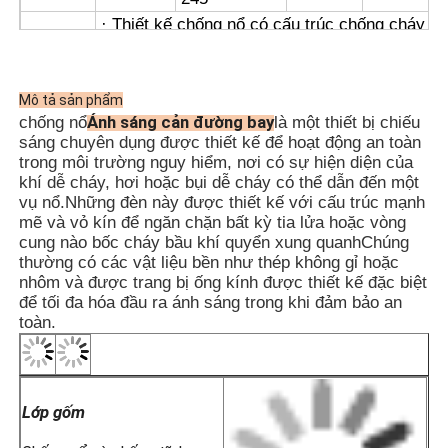
· Thiết kế chống nổ có cấu trúc chống cháy
và có thể được sử dụng trong môi trường với
khí và bụi có lớp chống nổ tương ứng.
· Lớp hợp kim nhôm được đúc đập có bề mặt
Mô tả sản phẩm
phun điện tĩnh để có ngoại hình hấp dẫn.
Ánh sáng cản đường bay
chống nổ
là một thiết bị chiếu
· Nó sử dụng một nguồn ánh sáng LED sáng
sáng chuyên dụng được thiết kế để hoạt động an toàn
cao, cung cấp tiêu thụ năng lượng thấp, tuổi
trong môi trường nguy hiểm, nơi có sự hiện diện của
thọ dài và không cần bảo trì.
khí dễ cháy, hơi hoặc bụi dễ cháy có thể dẫn đến một
· Đèn cản hàng không chống nổ có sẵn trong
vụ nổ.Những đèn này được thiết kế với cấu trúc mạnh
các tùy chọn cường độ thấp, trung bình và
mẽ và vỏ kín để ngăn chặn bất kỳ tia lửa hoặc vòng
cao.
cung nào bốc cháy bầu khí quyển xung quanhChúng
· Cấu trúc kín, có độ bảo vệ cao, được trang
thường có các vật liệu bền như thép không gỉ hoặc
Các đặc
bị vỏ kín cao su silicon chống lão hóa, cung
nhôm và được trang bị ống kính được thiết kế đặc biệt
điểm
cấp bảo vệ tuyệt vời.
để tối đa hóa đầu ra ánh sáng trong khi đảm bảo an
Nó có một con chip tích hợp với nhiều mạch
toàn.
bảo vệ và có thể được trang bị một con chip
vệ tinh GPS và Beidou để đồng bộ hóa nhiều
đèn.
· Nó sử dụng một công tắc hoạt động bằng
Lớp gốm
ánh sáng tự động để có độ tin cậy cao, tự
động bật vào ban đêm và trong điều kiện