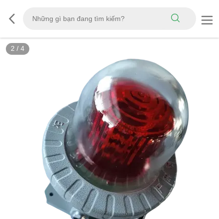
2
/
4