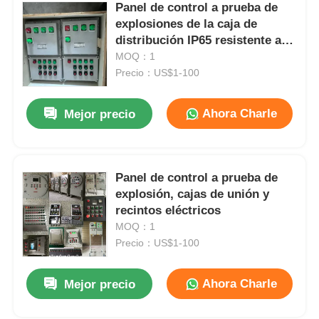
Panel de control a prueba de
explosiones de la caja de
distribución IP65 resistente a la
corrosión
MOQ：1
Precio：US$1-100
Ahora Charle
Mejor precio
Panel de control a prueba de
explosión, cajas de unión y
recintos eléctricos
MOQ：1
Precio：US$1-100
Ahora Charle
Mejor precio