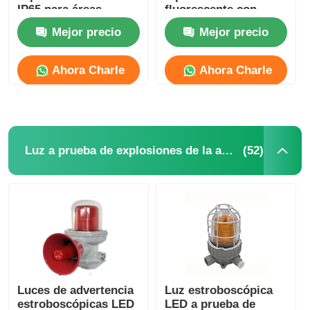
IP65 para áreas
fluorescente con
industriales
tubos LED de alta
Mejor precio
Mejor precio
peligrosas
potencia T8
Ahora Charle
Ahora Charle
(52)
Luz a prueba de explosiones de la alarma
Luces de advertencia
Luz estroboscópica
estroboscópicas LED
LED a prueba de