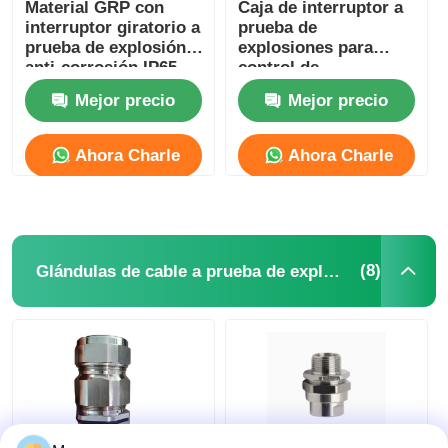
Material GRP con
Caja de interruptor a
interruptor giratorio a
prueba de
prueba de explosión
explosiones para
anti-corrosión IP65
control de
iluminación,
Mejor precio
Mejor precio
impermeable IP65
220V/380V
Ahora Charle
Ahora Charle
(8)
Glándulas de cable a prueba de explosión