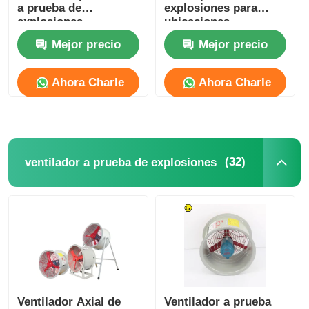
a prueba de
explosiones para
explosiones
ubicaciones
Iluminación de alarma
peligrosas, alarma de
Mejor precio
Mejor precio
advertencia de
emergencia
Ahora Charle
Ahora Charle
(32)
ventilador a prueba de explosiones
Ventilador Axial de
Ventilador a prueba