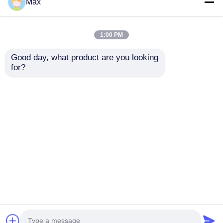
Max
Exd SS304 SS316
Prensaestopas de
Prensaestopas
latón niquelado
Antiexplosivos IP66
plateado a prueba de
1:00 PM
Doble Compresión
explosiones 6-12mm
Blindados
Rango Ex db IIC T6
Good day, what product are you looking 
Mejor precio
Mejor precio
Gb IP66
for?
Ahora Charle
Ahora Charle
Vea más
Inicio
Mapa del Sitio
Contactar Ahora
Desktop Site
Mapa del Sitio
Política de privacidad
Calidad
Iluminación a prueba de explosiones
Fábrica De China.Copyright © 2026 Ningbo
VivaTrade Technology Co., Ltd.. All Rights