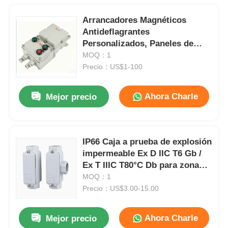
Arrancadores Magnéticos
Antideflagrantes
Personalizados, Paneles de
Control de Motores y Cajas de
MOQ：1
Control de Bombas de Agua
Precio：US$1-100
Ahora Charle
Mejor precio
IP66 Caja a prueba de explosión
impermeable Ex D IIC T6 Gb /
Ex T IIIC T80°C Db para zonas
peligrosas
MOQ：1
Precio：US$3.00-15.00
Ahora Charle
Mejor precio