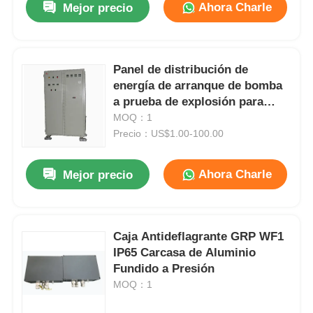
Ahora Charle
Mejor precio
Panel de distribución de
energía de arranque de bomba
a prueba de explosión para
zonas peligrosas
MOQ：1
Precio：US$1.00-100.00
Ahora Charle
Mejor precio
Inicio
Caja Antideflagrante GRP WF1
IP65 Carcasa de Aluminio
Productos
Fundido a Presión
MOQ：1
Sobre nosotros