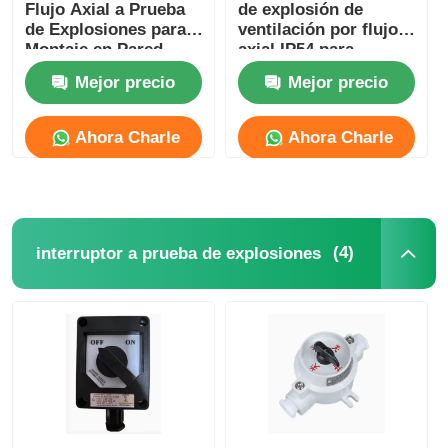
Flujo Axial a Prueba
de explosión de
de Explosiones para
ventilación por flujo
Montaje en Pared
axial IP54 para
Industrial
plantas de petróleo /
Mejor precio
Mejor precio
gas / químicas
Ahora Charle
Ahora Charle
(4)
interruptor a prueba de explosiones