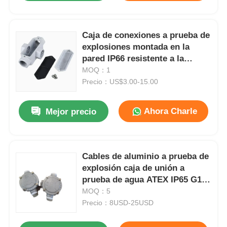
Caja de conexiones a prueba de
explosiones montada en la
pared IP66 resistente a la
intemperie certificada para la
MOQ：1
Zona 1 2
Precio：US$3.00-15.00
Ahora Charle
Mejor precio
Cables de aluminio a prueba de
explosión caja de unión a
prueba de agua ATEX IP65 G1/2
G3/4
MOQ：5
Precio：8USD-25USD