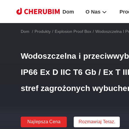
Dom
O Nas
Pro
Dom
/
Produkty
/
Explosion Proof Box
/
Wodoszczelna I P
Wodoszczelna i przeciww
IP66 Ex D IIC T6 Gb / Ex T I
stref zagrożonych wybuch
Najlepsza Cena
Rozmawiaj Teraz.