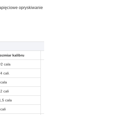
napięciowe opryskiwanie
ozmiar kalibru
Liczba i kierunek portów
1⁄2 cala
A: przez
4 cali.
B: Tee
C: Kamień
 cala
D: Prawa przepustka
E: Lewa przepustka
.2 cali
F: tylna pokrywa zgięta
G: T-shirt z tyłu
1,5 cala
H: Ingot pod kątem prostym
cali