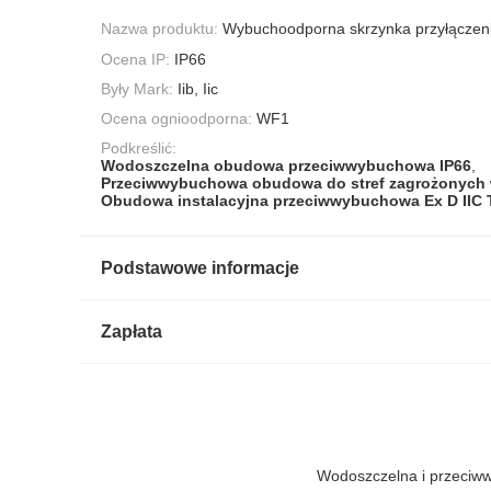
Nazwa produktu:
Wybuchoodporna skrzynka przyłączen
Ocena IP:
IP66
Były Mark:
Iib, Iic
Ocena ognioodporna:
WF1
Podkreślić:
Wodoszczelna obudowa przeciwwybuchowa IP66
,
Przeciwwybuchowa obudowa do stref zagrożonyc
Obudowa instalacyjna przeciwwybuchowa Ex D IIC 
Podstawowe informacje
Zapłata
Wodoszczelna i przeciww