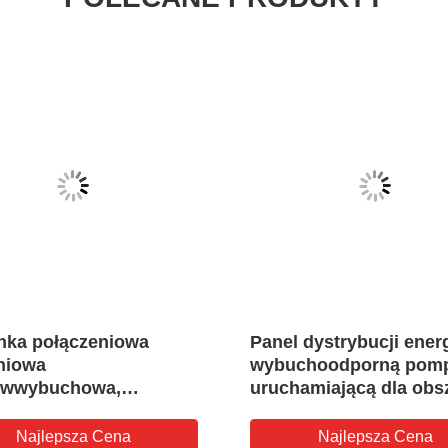
nka połączeniowa
Panel dystrybucji energ
niowa
wybuchoodporną pom
iwwybuchowa,
uruchamiającą dla obs
dporna, ATEX IP65,
niebezpiecznych
G3/4
Najlepsza Cena
Najlepsza Cena