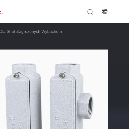
z.
 Dla Stref Zagrożonych Wybuchem