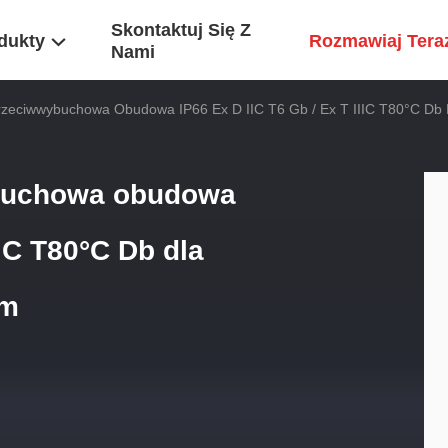
Skontaktuj Się Z
dukty
Rozmawiaj Tera
Nami
rzeciwwybuchowa Obudowa IP66 Ex D IIC T6 Gb / Ex T IIIC T80°C Db
ybuchowa obudowa
IIC T80°C Db dla
em