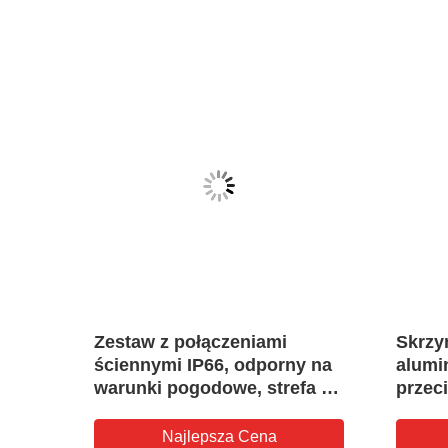
Zestaw z połączeniami
Skrzy
ściennymi IP66, odporny na
alumi
T6 Gb
warunki pogodowe, strefa 1
przec
stref
2
wodoo
G1/2 
Najlepsza Cena