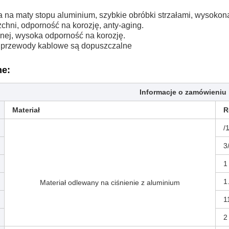
a na maty stopu aluminium, szybkie obróbki strzałami, wysoko
zchni, odporność na korozję, anty-aging.
ewnej, wysoka odporność na korozję.
 przewody kablowe są dopuszczalne
ne:
Informacje o zamówieniu
Materiał
R
/
3/
1
1
Materiał odlewany na ciśnienie z aluminium
1
2 