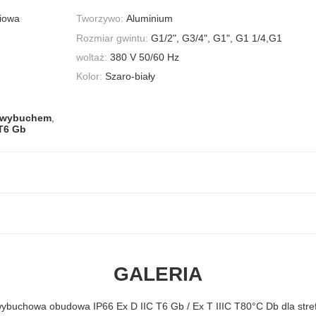
iowa
Tworzywo:
Aluminium
Rozmiar gwintu:
G1/2", G3/4", G1", G1 1/4,G1
woltaż:
380 V 50/60 Hz
Kolor:
Szaro-biały
h wybuchem
,
T6 Gb
GALERIA
ybuchowa obudowa IP66 Ex D IIC T6 Gb / Ex T IIIC T80°C Db dla st