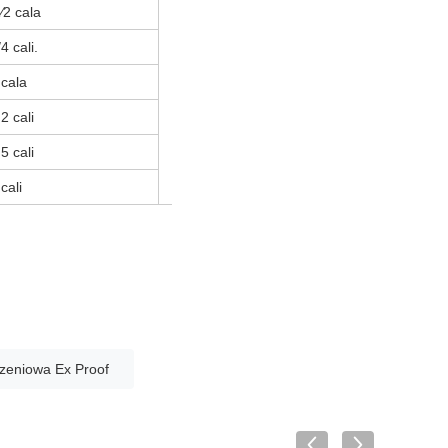
1⁄2 cala
A: przez B: tee
4 cali.
C: Kamień
D: Prawa przepustka
 cala
E: Lewa przepustka
.2 cali
F: tylna pokrywa zgięta
G: T-shirt z tyłu
.5 cali
H: Ingot pod kątem prostym
cali
czeniowa Ex Proof