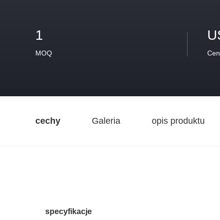
1
U
MOQ
Cen
cechy
Galeria
opis produktu
specyfikacje