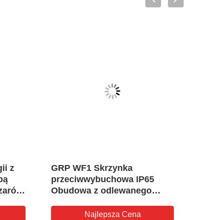
ii z
GRP WF1 Skrzynka
Nies
pą
przeciwwybuchowa IP65
ster
zarów
Obudowa z odlewanego
wybu
aluminium
łącz
elek
Najlepsza Cena