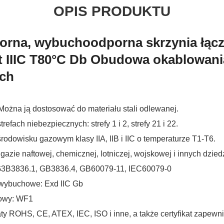
OPIS PRODUKTU
orna, wybuchoodporna skrzynia łącz
x t IIIC T80°C Db Obudowa okablowan
ych
Można ją dostosować do materiału stali odlewanej.
fach niebezpiecznych: strefy 1 i 2, strefy 21 i 22.
odowisku gazowym klasy IIA, IIB i IIC o temperaturze T1-T6.
azie naftowej, chemicznej, lotniczej, wojskowej i innych dzied
G3B3836.1, GB3836.4, GB60079-11, IEC60079-0
wybuchowe: Exd IIC Gb
dowy: WF1
aty ROHS, CE, ATEX, IEC, ISO i inne, a także certyfikat zapewni