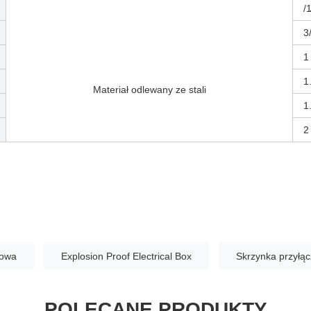
/
3/
1
1
Materiał odlewany ze stali
1
2 
iowa
Explosion Proof Electrical Box
Skrzynka przyłą
POLECANE PRODUKTY