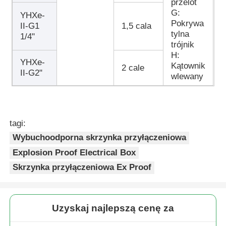
przelot
G:
YHXe-
Pokrywa
II-G1
1,5 cala
tylna
1/4"
trójnik
H:
YHXe-
Kątownik
2 cale
II-G2"
wlewany
tagi:
Wybuchoodporna skrzynka przyłączeniowa
Explosion Proof Electrical Box
Skrzynka przyłączeniowa Ex Proof
Uzyskaj najlepszą cenę za