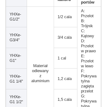
portów
A:
YHXe-
Przelot
1/2 cala
G1/2"
B:
Trójnik
C:
YHXe-
Kątowy
3/4 cala
G3/4"
D:
Przelot
w prawo
YHXe-
E:
1 cal
G1"
Przelot
Materiał
w lewo
odlewany
F:
z
Pokrywa
YHXe-
1,2 cala
aluminium
tylna
G1 1/4"
zagięta
przelot
G:
YHXe-
1,5 cala
Pokrywa
G1 1/2"
tylna