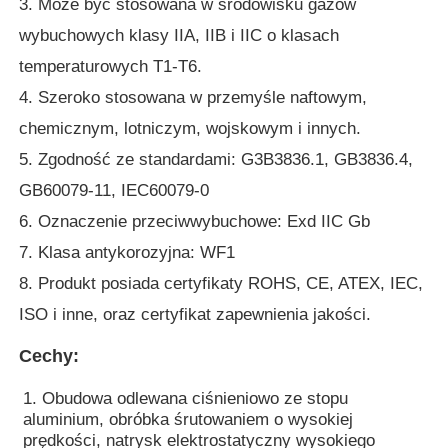
3. Może być stosowana w środowisku gazów
wybuchowych klasy IIA, IIB i IIC o klasach
Wycieczka po fabryce
temperaturowych T1-T6.
4. Szeroko stosowana w przemyśle naftowym,
Kontrola jakości
chemicznym, lotniczym, wojskowym i innych.
5. Zgodność ze standardami: G3B3836.1, GB3836.4,
Skontaktuj się z nami
GB60079-11, IEC60079-0
6. Oznaczenie przeciwwybuchowe: Exd IIC Gb
Poprosić o wycenę
7. Klasa antykorozyjna: WF1
8. Produkt posiada certyfikaty ROHS, CE, ATEX, IEC,
Oświetlenie przeciwwybuchowe
ISO i inne, oraz certyfikat zapewnienia jakości.
Cechy:
Lampka alarmowa przeciwwybuchowa
1. Obudowa odlewana ciśnieniowo ze stopu
aluminium, obróbka śrutowaniem o wysokiej
wentylator przeciwwybuchowy
prędkości, natrysk elektrostatyczny wysokiego