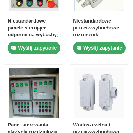
Niestandardowe
Niestandardowe
panele sterujące
przeciwwybuchowe
odporne na wybuchy,
rozruszniki
skrzynki łącznikowe i
magnetyczne, panele
Wyślij zapytanie
Wyślij zapytanie
obudowy elektryczne
sterowania silnikami i
skrzynki sterowania
pompami wodnymi
Panel sterowania
Wodoszczelna i
skrzynki rozdzielczej
przeciwwybuchowa