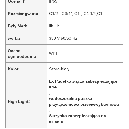
Ocena IP
IP65
Rozmiar gwintu
G1/2", G3/4", G1", G1 1/4,G1
Były Mark
Iib, Iic
woltaż
380 V 50/60 Hz
Ocena
WF1
ognioodporna
Kolor
Szaro-biały
Ex Pudełko złącza zabezpieczające
IP66
,
wodoszczelna puszka
High Light:
przyłączeniowa przeciwwybuchowa
,
Skrzynka zabezpieczająca na
ścianie