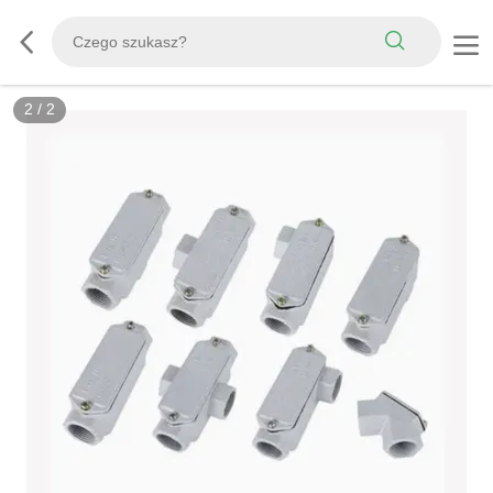
2
/
2