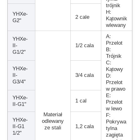
trójnik
H:
YHXe-
2 cale
Kątownik
G2"
wlewany
A:
YHXe-
Przelot
II-
1/2 cala
B:
G1/2"
Trójnik
C:
YHXe-
Kątowy
II-
3/4 cala
D:
G3/4"
Przelot
w prawo
E:
YHXe-
1 cal
Przelot
II-G1"
w lewo
Materiał
F:
YHXe-
odlewany
Pokrywa
II-G1
1,2 cala
ze stali
tylna
1/2"
zagięta