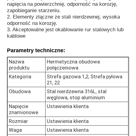
napięcia na powierzchnię, odporność na korozję,
zapobieganie starzeniu.
Explosion Proof Box
2. Elementy złączne ze stali nierdzewnej, wysoka
odporność na korozję.
3. Akceptowalne jest okablowanie rur stalowych lub
wyłącznik przeciwwybuchowy
kablowe
Parametry techniczne:
Glandy kablowe zabezpieczone przed wybuchem
Nazwa
Hermetyczna obudowa
produktu
połączeniowa
wtyczka i gniazdo przeciwwybuchowe
Kategoria
Strefa gazowa 1,2; Strefa pyłowa
21, 22
Obudowa
Stal nierdzewna 316L, stal
węglowa, stop aluminium
Napięcie
Ustawienia klienta
znamionowe
Rozmiar
Ustawienia klienta
Waga
Ustawienia klienta