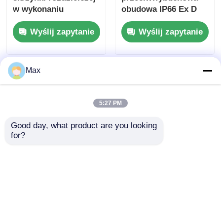
w wykonaniu
obudowa IP66 Ex D
przeciwwybuchowym
IIC T6 Gb / Ex T IIIC
Wyślij zapytanie
Wyślij zapytanie
IP65, odporny na
T80°C Db dla stref
korozję
zagrożonych
wybuchem
Max
5:27 PM
Good day, what product are you looking 
for?
Skrzynka
Panel dystrybucji
połączeniowa
energii z
aluminiowa
wybuchoodporną
przeciwwybuchowa,
pompą uruchamiającą
Wyślij zapytanie
Wyślij zapytanie
wodoodporna, ATEX
dla obszarów
IP65, G1/2 G3/4
niebezpiecznych