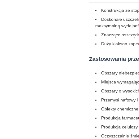
Konstrukcja ze st
Doskonałe uszczel
maksymalną wydajność
Znaczące oszczędno
Duży klakson zapew
Zastosowania prz
Obszary niebezpiec
Miejsca wymagając
Obszary o wysokich
Przemysł naftowy 
Obiekty chemiczne
Produkcja farmace
Produkcja celulozy 
Oczyszczalnie śmie