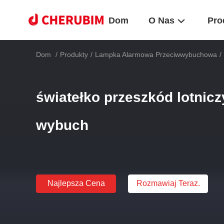
Dom
O Nas
Pro
Dom
/
Produkty
/
Lampka Alarmowa Przeciwwybuchowa
/
światełko przeszkód lotnic
wybuch
Najlepsza Cena
Rozmawiaj Teraz.