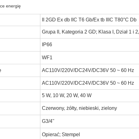
ce energię
II 2GD Ex db IIC T6 Gb/Ex tb IIIC T80°C Db
Grupa II, Kategoria 2 GD; Klasa I, Dział 1 i 2
IP66
WF1
e
AC110V/220V/DC24V/DC36V 50 ~ 60 Hz
AC110V/220V/DC24V/DC36V 50 ~ 60 Hz
5 W, 10 W, 20 W, 40 W
Czerwony, żółty, niebieski, zielony
G3/4''
Opierać; Stempel