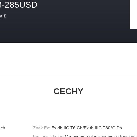
8-285USD
a £
CECHY
uch
Znak Ex:
Ex db IIC T6 Gb/Ex tb IIIC T80°C Db
Emitujący kolor:
Czerwony, zielony, niebieski (opcjona