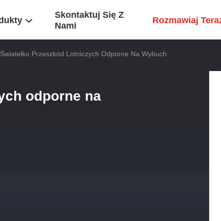
Skontaktuj Się Z
dukty
Rozmawiaj Tera
Nami
Światełko Przeszkód Lotniczych Odporne Na Wybuch
zych odporne na