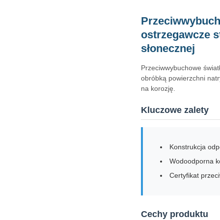
Przeciwwybucho
ostrzegawcze s
słonecznej
Przeciwwybuchowe światł
obróbką powierzchni nat
na korozję.
Kluczowe zalety
Konstrukcja odp
Wodoodporna ko
Certyfikat prze
Cechy produktu