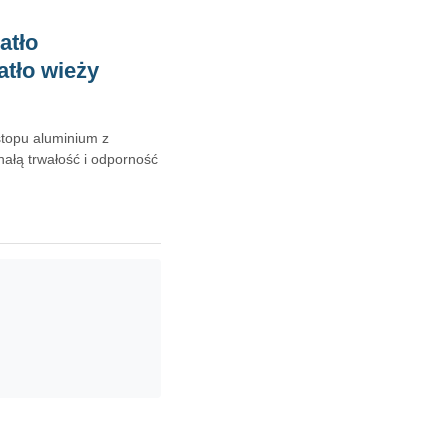
atło
tło wieży
topu aluminium z
ałą trwałość i odporność