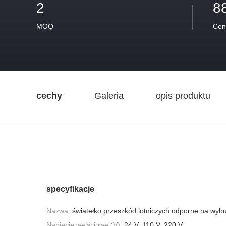
2
8
MOQ
Cen
cechy
Galeria
opis produktu
specyfikacje
Nazwa:
światełko przeszkód lotniczych odporne na wyb
Napięcie wejściowe (V):
24 V, 110 V, 220 V,