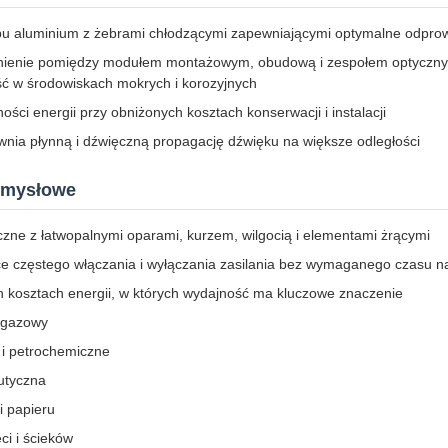
opu aluminium z żebrami chłodzącymi zapewniającymi optymalne odprow
nienie pomiędzy modułem montażowym, obudową i zespołem optyczny
 w środowiskach mokrych i korozyjnych
ści energii przy obniżonych kosztach konserwacji i instalacji
nia płynną i dźwięczną propagację dźwięku na większe odległości
emysłowe
zne z łatwopalnymi oparami, kurzem, wilgocią i elementami żrącymi
e częstego włączania i wyłączania zasilania bez wymaganego czasu 
 kosztach energii, w których wydajność ma kluczowe znaczenie
i gazowy
 i petrochemiczne
utyczna
i papieru
ci i ścieków