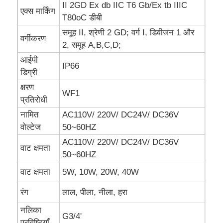
II 2GD Ex db IIC T6 Gb/Ex tb IIIC
एक्स मार्किंग
T80oC डीबी
धमाका-प्रूफ बॉक्स
समूह II, श्रेणी 2 GD; वर्ग I, डिवीजन 1 और
वर्गीकरण
2, समूह A,B,C,D;
विस्फोट रोधी स्विच
आईपी
IP66
डिग्री
क्षरण
विस्फोट-प्रूफ केबल ग्रंथियां
WF1
प्रतिरोधी
नामित
AC110V/ 220V/ DC24V/ DC36V
विस्फोट रोधी प्लग और सॉकेट
वोल्टेज
50~60HZ
AC110V/ 220V/ DC24V/ DC36V
वाट क्षमता
50~60HZ
वाट क्षमता
5W, 10W, 20W, 40W
रंग
लाल, पीला, नीला, हरा
नलिका
G3/4'
प्रविष्टियाँ