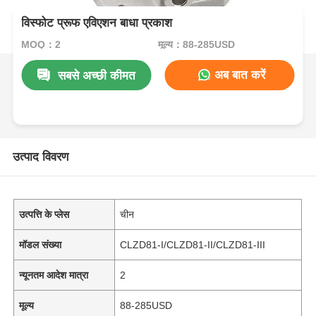
विस्फोट प्रूफ एविएशन बाधा प्रकाश
MOQ：2
मूल्य：88-285USD
अब बात करें
सबसे अच्छी कीमत
उत्पाद विवरण
उत्पत्ति के प्लेस
चीन
मॉडल संख्या
CLZD81-I/CLZD81-II/CLZD81-III
न्यूनतम आदेश मात्रा
2
मूल्य
88-285USD