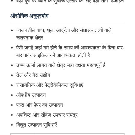
बड़ी दूरी पर ध्वनि के सुचारू प्रसार के लिए बड़ा सींग डिजाइन
औद्योगिक अनुप्रयोग
फैक्टरी यात्रा
ज्वलनशील वाष्प, धूल, आर्द्रता और संक्षारक तत्वों वाले
गुणवत्ता नियंत्रण
खतरनाक क्षेत्र
ऐसी जगहें जहां गर्म होने के समय की आवश्यकता के बिना बार-
बार पावर साइकिल की आवश्यकता होती है
हमसे संपर्क करें
उच्च ऊर्जा लागत वाले क्षेत्र जहां दक्षता महत्वपूर्ण है
एक बोली का अनुरोध
तेल और गैस उद्योग
रासायनिक और पेट्रोकेमिकल सुविधाएं
विस्फोट प्रूफ प्रकाश
औषधीय उत्पादन
पल्स और पेपर का उत्पादन
विस्फोट रोधी अलार्म लाइट
अपशिष्ट और सीवेज उपचार संयंत्र
विद्युत उत्पादन सुविधाएँ
विस्फोट रोधी पंखा