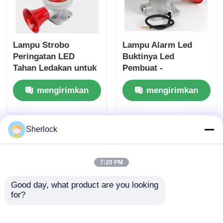
Lampu Strobo
Lampu Alarm Led
Peringatan LED
Buktinya Led
Tahan Ledakan untuk
Pembuat -
Keamanan Pabrik
Pengiriman Cepat
mengirimkan
mengirimkan
permintaan
permintaan
Sherlock
7:20 PM
Good day, what product are you looking 
for?
Lampu Alarm Tahan
Lampu LED Alarm