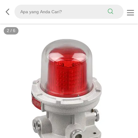
3
/
6