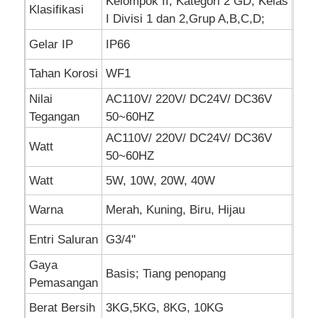
Kelompok II, Kategori 2 GD; Kelas
Klasifikasi
I Divisi 1 dan 2,Grup A,B,C,D;
Gelar IP
IP66
Tahan Korosi
WF1
Nilai
AC110V/ 220V/ DC24V/ DC36V
Tegangan
50~60HZ
AC110V/ 220V/ DC24V/ DC36V
Watt
50~60HZ
Watt
5W, 10W, 20W, 40W
Warna
Merah, Kuning, Biru, Hijau
Entri Saluran
G3/4''
Gaya
Basis; Tiang penopang
Pemasangan
Berat Bersih
3KG,5KG, 8KG, 10KG