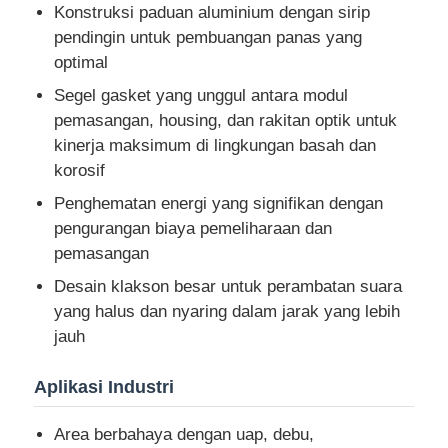
Konstruksi paduan aluminium dengan sirip
pendingin untuk pembuangan panas yang
Wisata pabrik
optimal
Segel gasket yang unggul antara modul
pemasangan, housing, dan rakitan optik untuk
Kontrol kualitas
kinerja maksimum di lingkungan basah dan
korosif
Hubungi kami
Penghematan energi yang signifikan dengan
pengurangan biaya pemeliharaan dan
Quote request suatu
pemasangan
Desain klakson besar untuk perambatan suara
yang halus dan nyaring dalam jarak yang lebih
Pencahayaan Bukti Ledakan
jauh
Lampu Alarm Tahan Ledakan
Aplikasi Industri
Area berbahaya dengan uap, debu,
kipas anti ledakan