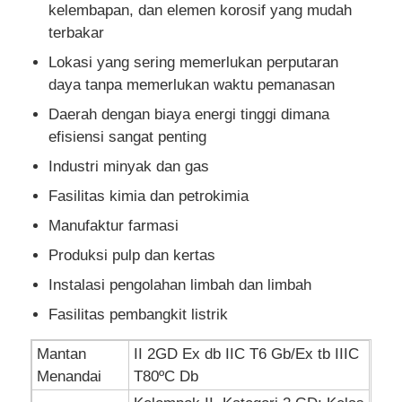
kelembapan, dan elemen korosif yang mudah
terbakar
Kotak Buktinya Ledakan
Lokasi yang sering memerlukan perputaran
daya tanpa memerlukan waktu pemanasan
saklar tahan ledakan
Daerah dengan biaya energi tinggi dimana
efisiensi sangat penting
Kelenjar Kabel Buktinya Ledakan
Industri minyak dan gas
Fasilitas kimia dan petrokimia
colokan dan soket anti ledakan
Manufaktur farmasi
Produksi pulp dan kertas
Instalasi pengolahan limbah dan limbah
Fasilitas pembangkit listrik
Mantan
II 2GD Ex db IIC T6 Gb/Ex tb IIIC
Menandai
T80ºC Db