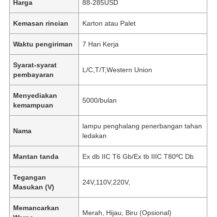
Harga
88-285USD
Kemasan rincian
Karton atau Palet
Waktu pengiriman
7 Hari Kerja
Syarat-syarat
L/C,T/T,Western Union
pembayaran
Menyediakan
5000/bulan
kemampuan
lampu penghalang penerbangan tahan
Nama
ledakan
Mantan tanda
Ex db IIC T6 Gb/Ex tb IIIC T80ºC Db
Tegangan
24V,110V,220V,
Masukan (V)
Memancarkan
Merah, Hijau, Biru (Opsional)